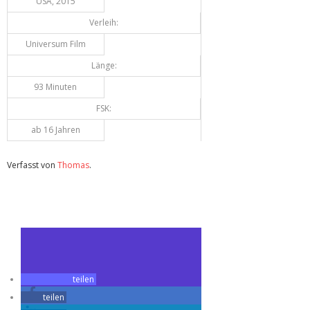
USA, 2015
Verleih:
Universum Film
Länge:
93 Minuten
FSK:
ab 16 Jahren
Verfasst von
Thomas
.
Zuletzt geändert am
25.11.2015
Review: Survivor (Blu-ray)
teilen
teilen