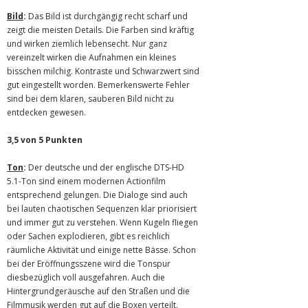
Bild
:
Das Bild ist durchgängig recht scharf und
zeigt die meisten Details. Die Farben sind kräftig
und wirken ziemlich lebensecht. Nur ganz
vereinzelt wirken die Aufnahmen ein kleines
bisschen milchig. Kontraste und Schwarzwert sind
gut eingestellt worden. Bemerkenswerte Fehler
sind bei dem klaren, sauberen Bild nicht zu
entdecken gewesen.
3,5 von 5 Punkten
Ton
:
Der deutsche und der englische DTS-HD
5.1-Ton sind einem modernen Actionfilm
entsprechend gelungen. Die Dialoge sind auch
bei lauten chaotischen Sequenzen klar priorisiert
und immer gut zu verstehen. Wenn Kugeln fliegen
oder Sachen explodieren, gibt es reichlich
räumliche Aktivität und einige nette Bässe. Schon
bei der Eröffnungsszene wird die Tonspur
diesbezüglich voll ausgefahren. Auch die
Hintergrundgeräusche auf den Straßen und die
Filmmusik werden gut auf die Boxen verteilt.