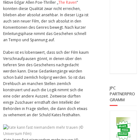
fiktive Edgar Allen Poe-Thriller „
The Raven
“
konnten diese Qualität zwar nicht erreichen,
blieben aber absolut ansehbar. In dieser Liga ist
auch sein neuer Film, der sich absolut in den
Konventionen des Genres bewegt. Nach kurzer
Einleitungsphase nimmt das Geschehen schnell
an Tempo und Spannung auf.
Dabei ist es lobenswert, dass sich der Film kaum
Verschnaufpausen gönnt, in denen über den
tieferen Sinn des Geschehens nachgedacht
werden kann. Diese Gedankengänge würden
schon bald ziemlich holprig werden. So ist das
Drehbuch an manchen Stellen ziemlich
JPC
konstruiert und auch die Logik nimmt sich die
PARTNERPRO
eine oder andere Auszeit. Zeitweise dürften
GRAMM
einige Zuschauer ernsthaft den Intellekt der
Behörden in Frage stellen, die dann doch etwas
zu vehement an der Schuld Kates festhalten.
Kate kann fast niemandem mehr trauen (©