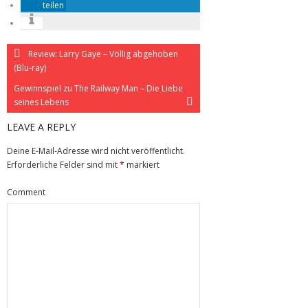
teilen
Review: Larry Gaye – Völlig abgehoben
(Blu-ray)
Gewinnspiel zu The Railway Man – Die Liebe
seines Lebens
LEAVE A REPLY
Deine E-Mail-Adresse wird nicht veröffentlicht.
Erforderliche Felder sind mit
*
markiert
Comment