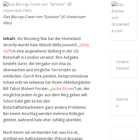
Das Blu-ray-Cover von “Survivor” (© Universum
Film)
Inhalt:
Als Shooting-Star bei der Homeland
Security wurde Kate Abbott (Milla Jovovich, „
Dirty
Girl
“) in eine angesehene Stellung in der US-
Botschaft in London versetzt. Ihre Aufgabe
Unsere
besteht darin, die Vergabe von Visa zu
Partner
überwachen und mögliche Terroristen zu
entdecken. Durch ihre penible, kompromisslose
Arbeit eckt sie teilweise bei ihrem Abteilungsleiter
Bill Tabot (Robert Forster, „
Jackie Brown
“) an, der
möglichst jedem Ärger aus dem Weg gehen will.
Autore
Schon bald gibt es bei den
n
Botschaftsmitarbeitern ganz andere Probleme:
Bei einem Anschlag werden mehrere Kollegen
getötet, während Kate eher zufällig überlebt.
Noch bevor sie verstanden hat, was los ist,
eröffnet ein Auftragsmörder (Pierce Brosnan,