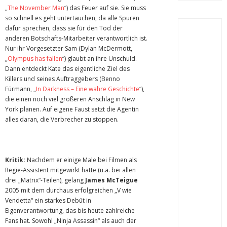
„
The November Man
“) das Feuer auf sie. Sie muss
so schnell es geht untertauchen, da alle Spuren
dafür sprechen, dass sie für den Tod der
anderen Botschafts-Mitarbeiter verantwortlich ist.
Nur ihr Vorgesetzter Sam (Dylan McDermott,
„
Olympus has fallen
“) glaubt an ihre Unschuld.
Dann entdeckt Kate das eigentliche Ziel des
Killers und seines Auftraggebers (Benno
Fürmann, „
In Darkness – Eine wahre Geschichte
“),
die einen noch viel größeren Anschlag in New
York planen. Auf eigene Faust setzt die Agentin
alles daran, die Verbrecher zu stoppen.
Kritik:
Nachdem er einige Male bei Filmen als
Regie-Assistent mitgewirkt hatte (u.a. bei allen
drei „Matrix“-Teilen), gelang
James McTeigue
2005 mit dem durchaus erfolgreichen „V wie
Vendetta“ ein starkes Debüt in
Eigenverantwortung, das bis heute zahlreiche
Fans hat. Sowohl „Ninja Assassin“ als auch der