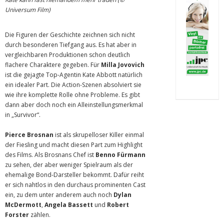
Universum Film)
Die Figuren der Geschichte zeichnen sich nicht
durch besonderen Tiefgang aus. Es hat aber in
vergleichbaren Produktionen schon deutlich
flachere Charaktere gegeben. Für
Milla Jovovich
ist die gejagte Top-Agentin Kate Abbott natürlich
ein idealer Part. Die Action-Szenen absolviert sie
wie ihre komplette Rolle ohne Probleme. Es gibt
dann aber doch noch ein Alleinstellungsmerkmal
in „Survivor“.
Pierce Brosnan
ist als skrupelloser Killer einmal
der Fiesling und macht diesen Part zum Highlight
des Films. Als Brosnans Chef ist
Benno Fürmann
zu sehen, der aber weniger Spielraum als der
ehemalige Bond-Darsteller bekommt. Dafür reiht
er sich nahtlos in den durchaus prominenten Cast
ein, zu dem unter anderem auch noch
Dylan
McDermott
,
Angela Bassett
und
Robert
Forster
zählen.