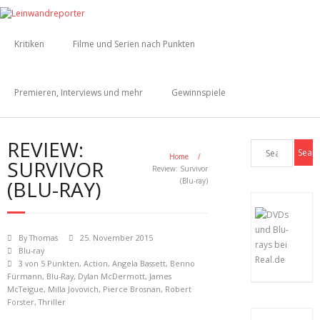
Kritiken
Filme und Serien nach Punkten
Premieren, Interviews und mehr
Gewinnspiele
REVIEW:
Home
/
SURVIVOR
Review: Survivor
(BLU-RAY)
(Blu-ray)
By
Thomas
25. November 2015
Blu-ray
3 von 5 Punkten
,
Action
,
Angela Bassett
,
Benno
Fürmann
,
Blu-Ray
,
Dylan McDermott
,
James
McTeigue
,
Milla Jovovich
,
Pierce Brosnan
,
Robert
Forster
,
Thriller