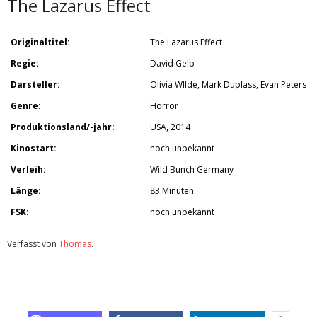
The Lazarus Effect
Originaltitel:
The Lazarus Effect
Regie:
David Gelb
Darsteller:
Olivia WIlde, Mark Duplass, Evan Peters
Genre:
Horror
Produktionsland/-jahr:
USA, 2014
Kinostart:
noch unbekannt
Verleih:
Wild Bunch Germany
Länge:
83 Minuten
FSK:
noch unbekannt
Verfasst von
Thomas
.
Zuletzt geändert am
15.03.2015
Fantasy Filmfest Nights: The Lazarus Effect(Kino)