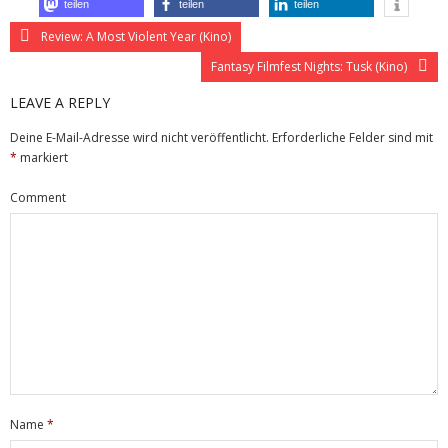
teilen
teilen
teilen
Review: A Most Violent Year (Kino)
Fantasy Filmfest Nights: Tusk (Kino)
LEAVE A REPLY
Deine E-Mail-Adresse wird nicht veröffentlicht.
Erforderliche Felder sind mit
*
markiert
Comment
Name
*