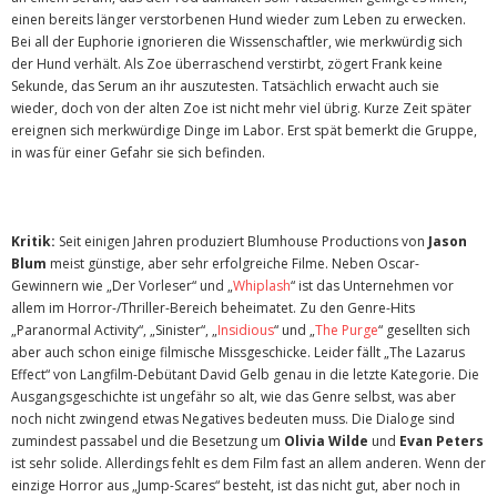
einen bereits länger verstorbenen Hund wieder zum Leben zu erwecken.
Bei all der Euphorie ignorieren die Wissenschaftler, wie merkwürdig sich
der Hund verhält. Als Zoe überraschend verstirbt, zögert Frank keine
Sekunde, das Serum an ihr auszutesten. Tatsächlich erwacht auch sie
wieder, doch von der alten Zoe ist nicht mehr viel übrig. Kurze Zeit später
ereignen sich merkwürdige Dinge im Labor. Erst spät bemerkt die Gruppe,
in was für einer Gefahr sie sich befinden.
Kritik:
Seit einigen Jahren produziert Blumhouse Productions von
Jason
Blum
meist günstige, aber sehr erfolgreiche Filme. Neben Oscar-
Gewinnern wie „Der Vorleser“ und „
Whiplash
“ ist das Unternehmen vor
allem im Horror-/Thriller-Bereich beheimatet. Zu den Genre-Hits
„Paranormal Activity“, „Sinister“, „
Insidious
“ und „
The Purge
“ gesellten sich
aber auch schon einige filmische Missgeschicke. Leider fällt „The Lazarus
Effect“ von Langfilm-Debütant David Gelb genau in die letzte Kategorie. Die
Ausgangsgeschichte ist ungefähr so alt, wie das Genre selbst, was aber
noch nicht zwingend etwas Negatives bedeuten muss. Die Dialoge sind
zumindest passabel und die Besetzung um
Olivia Wilde
und
Evan Peters
ist sehr solide. Allerdings fehlt es dem Film fast an allem anderen. Wenn der
einzige Horror aus „Jump-Scares“ besteht, ist das nicht gut, aber noch in