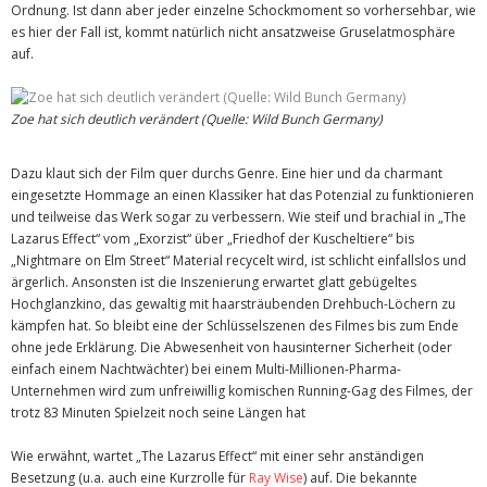
Ordnung. Ist dann aber jeder einzelne Schockmoment so vorhersehbar, wie
es hier der Fall ist, kommt natürlich nicht ansatzweise Gruselatmosphäre
auf.
Zoe hat sich deutlich verändert (Quelle: Wild Bunch Germany)
Dazu klaut sich der Film quer durchs Genre. Eine hier und da charmant
eingesetzte Hommage an einen Klassiker hat das Potenzial zu funktionieren
und teilweise das Werk sogar zu verbessern. Wie steif und brachial in „The
Lazarus Effect“ vom „Exorzist“ über „Friedhof der Kuscheltiere“ bis
„Nightmare on Elm Street“ Material recycelt wird, ist schlicht einfallslos und
ärgerlich. Ansonsten ist die Inszenierung erwartet glatt gebügeltes
Hochglanzkino, das gewaltig mit haarsträubenden Drehbuch-Löchern zu
kämpfen hat. So bleibt eine der Schlüsselszenen des Filmes bis zum Ende
ohne jede Erklärung. Die Abwesenheit von hausinterner Sicherheit (oder
einfach einem Nachtwächter) bei einem Multi-Millionen-Pharma-
Unternehmen wird zum unfreiwillig komischen Running-Gag des Filmes, der
trotz 83 Minuten Spielzeit noch seine Längen hat
Wie erwähnt, wartet „The Lazarus Effect“ mit einer sehr anständigen
Besetzung (u.a. auch eine Kurzrolle für
Ray Wise
) auf. Die bekannte