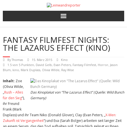
Kritiken
FANTASY FILMFEST NIGHTS:
Filme und Serien nach Punkten
THE LAZARUS EFFECT (KINO)
Premieren, Interviews und mehr
By
Thomas
15. März 2015
Kino
1.5 von 5 Punkten
,
David Gelb
,
Evan Peters
,
Fantasy Filmfest
,
Horror
,
Jason
Blum
,
kino
,
Mark Duplass
,
Olivia WIlde
,
Ray Wise
Gewinnspiele
Inhalt:
Zoe
(Olivia Wilde,
„
Rush – Alles
Das Kinoplakat von “The Lazarus Effect” (Quelle: Wild Bunch
für den Sieg
“),
Germany)
ihr Freund
Frank (Mark
Duplass) und ihr Team Niko (Donald Glover), Clay (Evan Peters, „
X-Men:
Zukunft ist Vergangenheit
“) und Eva (Sarah Bolger) arbeiten seit langer Zeit
an einem Serum, das den Tod aufhalten soll. Tatsächlich gelingt es Ihnen,