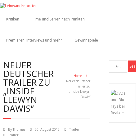
Kritiken
Filme und Serien nach Punkten
Premieren, Interviews und mehr
Gewinnspiele
NEUER
DEUTSCHER
Home
/
TRAILER ZU
Neuer deutscher
Trailer zu
„INSIDE
„Inside Llewyn
LLEWYN
Dawis“
DAWIS“
By
Thomas
30. August 2013
Trailer
Trailer