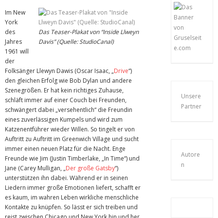
Im New
York
des
Das Teaser-Plakat von “Inside Llweyn
Jahres
Davis” (Quelle: StudioCanal)
1961 will
der
Folksänger Llewyn Dawis (Oscar Isaac, „
Drive
“)
den gleichen Erfolg wie Bob Dylan und andere
Szenegrößen. Er hat kein richtiges Zuhause,
Unsere
schläft immer auf einer Couch bei Freunden,
Partner
schwängert dabei „versehentlich“ die Freundin
eines zuverlässigen Kumpels und wird zum
Katzenentführer wieder Willen. So tingelt er von
Auftritt zu Auftritt im Greenwich Village und sucht
immer einen neuen Platz für die Nacht. Enge
Autore
Freunde wie Jim (Justin Timberlake, „In Time“) und
n
Jane (Carey Mulligan, „
Der große Gatsby
“)
unterstützen ihn dabei. Während er in seinen
Liedern immer große Emotionen liefert, schafft er
es kaum, im wahren Leben wirkliche menschliche
Kontakte zu knüpfen. So lässt er sich treiben und
reist zwischen Chicago und New York hin und her,