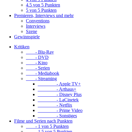
4.5 von 5 Punkten
5 von 5 Punkten
Premieren, Interviews und mehr
Conventions
Interviews
Szene
Gewinnspiele
Kritiken
- Blu-Ray
- DVD
- Kino
- Serien
- Mediabook
- Streaming
- Apple TV+
- Arthaus+
- Disney Plus
- LaCinetek
- Netflix
- Prime Video
- Sonstiges
Filme und Serien nach Punkten
- 1 von 5 Punkten
- 1.5 von 5 Punkten