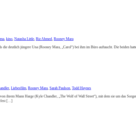
ama
,
kino
,
Natasha Little
,
Riz Ahmed
,
Rooney Mara
ls die deutlich jüngere Una (Rooney Mara, „Carol“) bei ihm im Büro auftaucht. Die beiden hatt
andler
,
Liebesfilm
,
Rooney Mara
,
Sarah Paulson
,
Todd Haynes
nnung von ihrem Mann Harge (Kyle Chandler, „The Wolf of Wall Street“), mit dem sie um das S
 fest […]