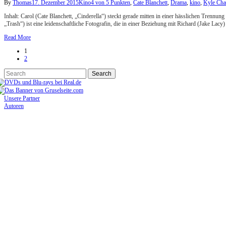
By
Thomas
17. Dezember 2015
Kino
4 von 5 Punkten
,
Cate Blanchett
,
Drama
,
kino
,
Kyle Cha
Inhalt: Carol (Cate Blanchett, „Cinderella“) steckt gerade mitten in einer hässlichen Tre
„Trash“) ist eine leidenschaftliche Fotografin, die in einer Beziehung mit Richard (Jake Lacy)
Read More
1
2
Unsere Partner
Autoren