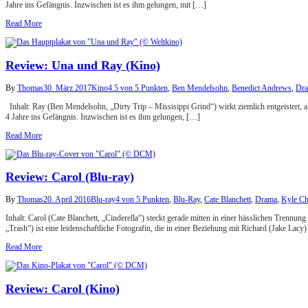
Jahre ins Gefängnis. Inzwischen ist es ihm gelungen, mit […]
Read More
Review: Una und Ray (Kino)
By
Thomas
30. März 2017
Kino
4.5 von 5 Punkten
,
Ben Mendelsohn
,
Benedict Andrews
,
Dr
Inhalt: Ray (Ben Mendelsohn, „Dirty Trip – Missisippi Grind“) wirkt ziemlich entgeistert, a
4 Jahre ins Gefängnis. Inzwischen ist es ihm gelungen, […]
Read More
Review: Carol (Blu-ray)
By
Thomas
20. April 2016
Blu-ray
4 von 5 Punkten
,
Blu-Ray
,
Cate Blanchett
,
Drama
,
Kyle Ch
Inhalt: Carol (Cate Blanchett, „Cinderella“) steckt gerade mitten in einer hässlichen Tre
„Trash“) ist eine leidenschaftliche Fotografin, die in einer Beziehung mit Richard (Jake Lacy)
Read More
Review: Carol (Kino)