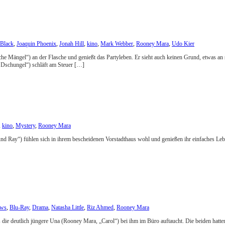
 Black
,
Joaquin Phoenix
,
Jonah Hill
,
kino
,
Mark Webber
,
Rooney Mara
,
Udo Kier
liche Mängel“) an der Flasche und genießt das Partyleben. Er sieht auch keinen Grund, etwas 
 Dschungel“) schläft am Steuer […]
,
kino
,
Mystery
,
Rooney Mara
 Ray“) fühlen sich in ihrem bescheidenen Vorstadthaus wohl und genießen ihr einfaches Leben.
ews
,
Blu-Ray
,
Drama
,
Natasha Little
,
Riz Ahmed
,
Rooney Mara
s die deutlich jüngere Una (Rooney Mara, „Carol“) bei ihm im Büro auftaucht. Die beiden hatte