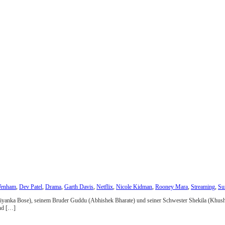
Wenham
,
Dev Patel
,
Drama
,
Garth Davis
,
Netflix
,
Nicole Kidman
,
Rooney Mara
,
Streaming
,
Su
Priyanka Bose), seinem Bruder Guddu (Abhishek Bharate) und seiner Schwester Shekila (Khushi 
und […]