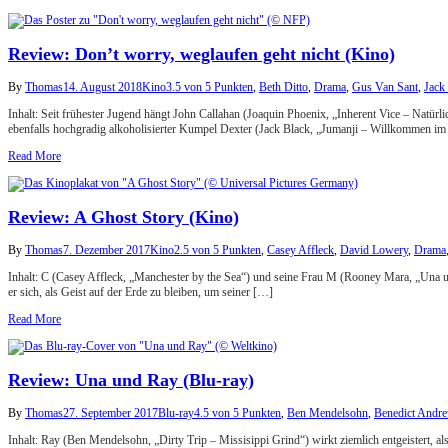
Review: Don’t worry, weglaufen geht nicht (Kino)
By
Thomas
14. August 2018
Kino
3.5 von 5 Punkten
,
Beth Ditto
,
Drama
,
Gus Van Sant
,
Jack
Inhalt: Seit frühester Jugend hängt John Callahan (Joaquin Phoenix, „Inherent Vice – Natür
ebenfalls hochgradig alkoholisierter Kumpel Dexter (Jack Black, „Jumanji – Willkommen im
Read More
Review: A Ghost Story (Kino)
By
Thomas
7. Dezember 2017
Kino
2.5 von 5 Punkten
,
Casey Affleck
,
David Lowery
,
Drama
Inhalt: C (Casey Affleck, „Manchester by the Sea“) und seine Frau M (Rooney Mara, „Una und
er sich, als Geist auf der Erde zu bleiben, um seiner […]
Read More
Review: Una und Ray (Blu-ray)
By
Thomas
27. September 2017
Blu-ray
4.5 von 5 Punkten
,
Ben Mendelsohn
,
Benedict Andr
Inhalt: Ray (Ben Mendelsohn, „Dirty Trip – Missisippi Grind“) wirkt ziemlich entgeistert, al