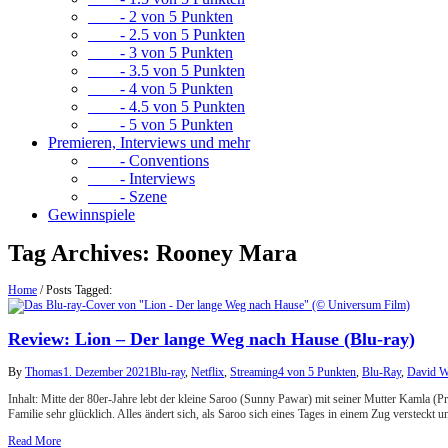
- 2 von 5 Punkten
- 2.5 von 5 Punkten
- 3 von 5 Punkten
- 3.5 von 5 Punkten
- 4 von 5 Punkten
- 4.5 von 5 Punkten
- 5 von 5 Punkten
Premieren, Interviews und mehr
- Conventions
- Interviews
- Szene
Gewinnspiele
Tag Archives:
Rooney Mara
Home
/
Posts Tagged:
Review: Lion – Der lange Weg nach Hause (Blu-ray)
By
Thomas
1. Dezember 2021
Blu-ray
,
Netflix
,
Streaming
4 von 5 Punkten
,
Blu-Ray
,
David 
Inhalt: Mitte der 80er-Jahre lebt der kleine Saroo (Sunny Pawar) mit seiner Mutter Kamla (
Familie sehr glücklich. Alles ändert sich, als Saroo sich eines Tages in einem Zug versteckt 
Read More