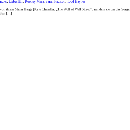
ndler
,
Liebesfilm
,
Rooney Mara
,
Sarah Paulson
,
Todd Haynes
nnung von ihrem Mann Harge (Kyle Chandler, „The Wolf of Wall Street“), mit dem sie um das S
 fest […]