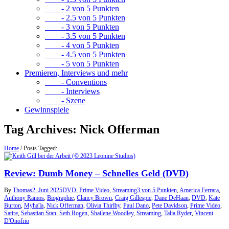
- 2 von 5 Punkten
- 2.5 von 5 Punkten
- 3 von 5 Punkten
- 3.5 von 5 Punkten
- 4 von 5 Punkten
- 4.5 von 5 Punkten
- 5 von 5 Punkten
Premieren, Interviews und mehr
- Conventions
- Interviews
- Szene
Gewinnspiele
Tag Archives:
Nick Offerman
Home
/
Posts Tagged:
Review: Dumb Money – Schnelles Geld (DVD)
By
Thomas
2. Juni 2025
DVD
,
Prime Video
,
Streaming
3 von 5 Punkten
,
America Ferrara
,
Anthony Ramos
,
Biographie
,
Clancy Brown
,
Craig Gillespie
,
Dane DeHaan
,
DVD
,
Kate
Burton
,
Myha'la
,
Nick Offerman
,
Olivia Thirlby
,
Paul Dano
,
Pete Davidson
,
Prime Video
,
Satire
,
Sebastian Stan
,
Seth Rogen
,
Shailene Woodley
,
Streaming
,
Talia Ryder
,
Vincent
D'Onofrio