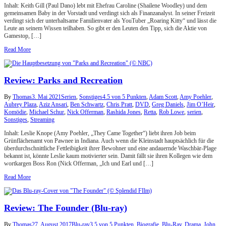
Inhalt: Keith Gill (Paul Dano) lebt mit Ehefrau Caroline (Shailene Woodley) und dem
gemeinsamen Baby in der Vorstadt und verdingt sich als Finanzanalyst. In seiner Freizeit
verdingt sich der unterhaltsame Familienvater als YouTuber „Roaring Kitty“ und lässt die
Leute an seinem Wissen teilhaben. So gibt er den Leuten den Tipp, sich die Aktie von
Gamestop, […]
Read More
Review: Parks and Recreation
By
Thomas
3. Mai 2021
Serien
,
Sonstiges
4.5 von 5 Punkten
,
Adam Scott
,
Amy Poehler
,
Aubrey Plaza
,
Aziz Ansari
,
Ben Schwartz
,
Chris Pratt
,
DVD
,
Greg Daniels
,
Jim O’Heir
,
Komödie
,
Michael Schur
,
Nick Offerman
,
Rashida Jones
,
Retta
,
Rob Lowe
,
serien
,
Sonstiges
,
Streaming
Inhalt: Leslie Knope (Amy Poehler, „They Came Together“) liebt ihren Job beim
Grünflächenamt von Pawnee in Indiana. Auch wenn die Kleinstadt hauptsächlich für die
überdurchschnittliche Fettleibigkeit ihrer Bewohner und eine andauernde Waschbär-Plage
bekannt ist, könnte Leslie kaum motivierter sein. Damit fällt sie ihren Kollegen wie dem
wortkargen Boss Ron (Nick Offerman, „Ich und Earl und […]
Read More
Review: The Founder (Blu-ray)
By
Thomas
27. August 2017
Blu-ray
3.5 von 5 Punkten
,
Biografie
,
Blu-Ray
,
Drama
,
John