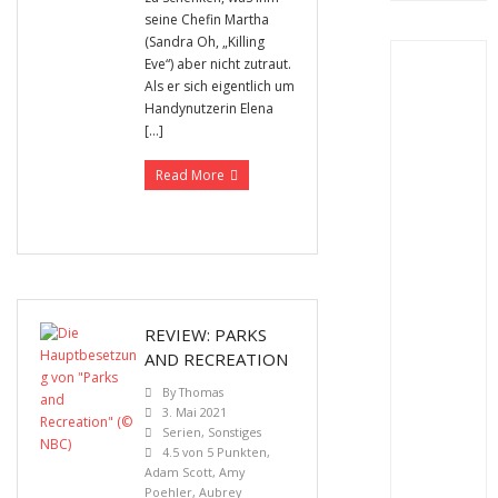
seine Chefin Martha
(Sandra Oh, „Killing
Eve“) aber nicht zutraut.
Als er sich eigentlich um
Handynutzerin Elena
[…]
Read More
REVIEW: PARKS
AND RECREATION
By
Thomas
3. Mai 2021
Serien
,
Sonstiges
4.5 von 5 Punkten
,
Adam Scott
,
Amy
Poehler
,
Aubrey