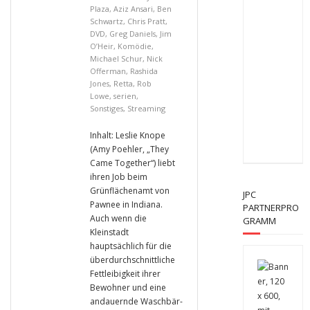
Plaza
,
Aziz Ansari
,
Ben
Schwartz
,
Chris Pratt
,
DVD
,
Greg Daniels
,
Jim
O’Heir
,
Komödie
,
Michael Schur
,
Nick
Offerman
,
Rashida
Jones
,
Retta
,
Rob
Lowe
,
serien
,
Sonstiges
,
Streaming
Inhalt: Leslie Knope
(Amy Poehler, „They
Came Together“) liebt
ihren Job beim
Grünflächenamt von
JPC
Pawnee in Indiana.
PARTNERPRO
Auch wenn die
GRAMM
Kleinstadt
hauptsächlich für die
überdurchschnittliche
Fettleibigkeit ihrer
Bewohner und eine
andauernde Waschbär-