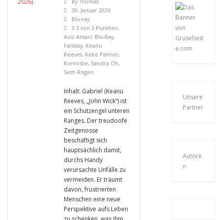
By
Thomas
30. Januar 2026
Blu-ray
3.5 von 5 Punkten
,
Aziz Ansari
,
Blu-Ray
,
Fantasy
,
Keanu
Reeves
,
Keke Palmer
,
Komödie
,
Sandra Oh
,
Seth Rogen
Inhalt: Gabriel (Keanu
Unsere
Reeves, „John Wick“) ist
Partner
ein Schutzengel unteren
Ranges. Der treudoofe
Zeitgenosse
beschäftigt sich
hauptsächlich damit,
Autore
durchs Handy
n
verursachte Unfälle zu
vermeiden. Er träumt
davon, frustrierten
Menschen eine neue
Perspektive aufs Leben
zu schenken, was ihm