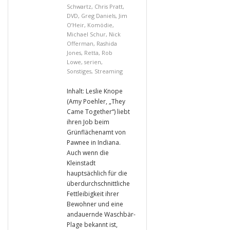
Schwartz
,
Chris Pratt
,
DVD
,
Greg Daniels
,
Jim
O’Heir
,
Komödie
,
Michael Schur
,
Nick
Offerman
,
Rashida
Jones
,
Retta
,
Rob
Lowe
,
serien
,
Sonstiges
,
Streaming
Inhalt: Leslie Knope
(Amy Poehler, „They
Came Together“) liebt
ihren Job beim
Grünflächenamt von
Pawnee in Indiana.
Auch wenn die
Kleinstadt
hauptsächlich für die
überdurchschnittliche
Fettleibigkeit ihrer
Bewohner und eine
andauernde Waschbär-
Plage bekannt ist,