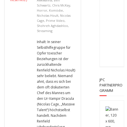
Awkwafina
,
Ben
Schwartz
,
Chris McKay
,
Horror
,
Komödie
,
Nicholas Hoult
,
Nicolas
Cage
,
Prime Video
,
Shohreh Aghdashloo
,
Streaming
Inhalt: In seiner
Selbsthilfegruppe für
Opfer toxischer
Beziehungen ist der
zurückhaltende
Renfield Nicholas Hoult)
sehr beliebt. Niemand
JPC
ahnt, dass es sich bei
PARTNERPRO
dem oft diskutierten
GRAMM
Chef des Mannes um
den Ur-Vampir Dracula
(Nicolas Cage, „Massive
Talent“) höchstselbst
handelt. Nachdem
Renfield
jahrhundertelang