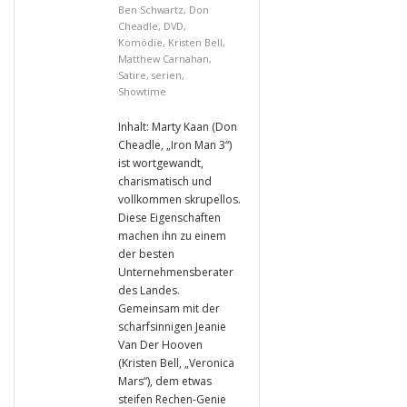
Ben Schwartz
,
Don
Cheadle
,
DVD
,
Komödie
,
Kristen Bell
,
Matthew Carnahan
,
Satire
,
serien
,
Showtime
Inhalt: Marty Kaan (Don
Cheadle, „Iron Man 3“)
ist wortgewandt,
charismatisch und
vollkommen skrupellos.
Diese Eigenschaften
machen ihn zu einem
der besten
Unternehmensberater
des Landes.
Gemeinsam mit der
scharfsinnigen Jeanie
Van Der Hooven
(Kristen Bell, „Veronica
Mars“), dem etwas
steifen Rechen-Genie