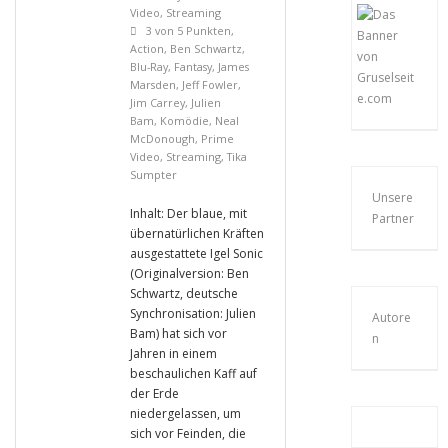
Video
,
Streaming
3 von 5 Punkten
,
Action
,
Ben Schwartz
,
Blu-Ray
,
Fantasy
,
James
Marsden
,
Jeff Fowler
,
Jim Carrey
,
Julien
Bam
,
Komödie
,
Neal
McDonough
,
Prime
Video
,
Streaming
,
Tika
Sumpter
Unsere
Inhalt: Der blaue, mit
Partner
übernatürlichen Kräften
ausgestattete Igel Sonic
(Originalversion: Ben
Schwartz, deutsche
Synchronisation: Julien
Autore
Bam) hat sich vor
n
Jahren in einem
beschaulichen Kaff auf
der Erde
niedergelassen, um
sich vor Feinden, die