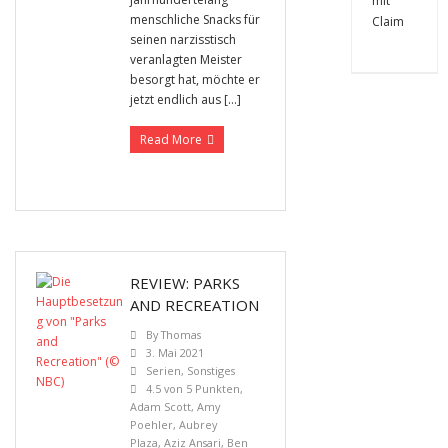
menschliche Snacks für
seinen narzisstisch
veranlagten Meister
besorgt hat, möchte er
jetzt endlich aus […]
Read More
REVIEW: PARKS
AND RECREATION
By
Thomas
3. Mai 2021
Serien
,
Sonstiges
4.5 von 5 Punkten
,
Adam Scott
,
Amy
Poehler
,
Aubrey
Plaza
,
Aziz Ansari
,
Ben