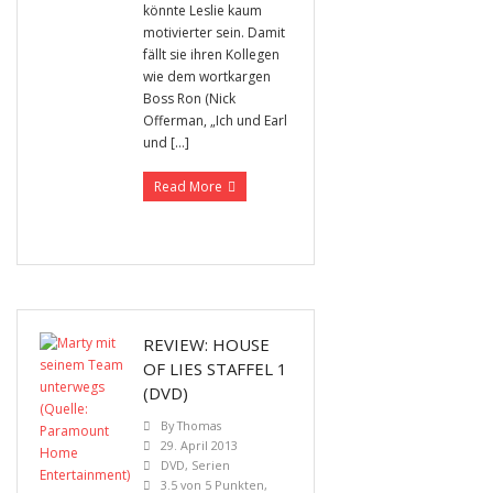
könnte Leslie kaum
motivierter sein. Damit
fällt sie ihren Kollegen
wie dem wortkargen
Boss Ron (Nick
Offerman, „Ich und Earl
und […]
Read More
REVIEW: HOUSE
OF LIES STAFFEL 1
(DVD)
By
Thomas
29. April 2013
DVD
,
Serien
3.5 von 5 Punkten
,