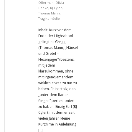
Offerman
,
Olivia
Cooke
,
RJ Cyler
,
Thomas Mann
,
Tragikomödie
Inhalt: Kurz vor dem
Ende der Highschool
gelingt es Gregg
(Thomas Mann, „Hänsel
und Gretel –
Hexenjäger“) bestens,
mit jedem
klarzukommen, ohne
mit irgendjemandem
wirklich etwas zu tun zu
haben. Er ist stolz, das
„unter dem Radar
fliegen“ perfektioniert
zu haben. Einzig Earl (RJ
Cyler), mit dem er seit
vielen Jahren kleine
Kurzfilme in Anlehnung
[…]