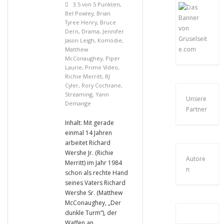
3.5 von 5 Punkten
,
Bel Powley
,
Brian
Tyree Henry
,
Bruce
Dern
,
Drama
,
Jennifer
Jason Leigh
,
Komödie
,
Matthew
McConaughey
,
Piper
Laurie
,
Prime Video
,
Richie Merritt
,
RJ
Cyler
,
Rory Cochrane
,
Streaming
,
Yann
Unsere
Demange
Partner
Inhalt: Mit gerade
einmal 14 Jahren
arbeitet Richard
Wershe Jr. (Richie
Autore
Merritt) im Jahr 1984
n
schon als rechte Hand
seines Vaters Richard
Wershe Sr. (Matthew
McConaughey, „Der
dunkle Turm“), der
Waffen an