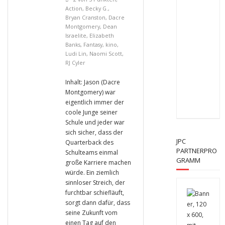
Action
,
Becky G.
,
Bryan Cranston
,
Dacre
Montgomery
,
Dean
Israelite
,
Elizabeth
Banks
,
Fantasy
,
kino
,
Ludi Lin
,
Naomi Scott
,
RJ Cyler
Inhalt: Jason (Dacre
Montgomery) war
eigentlich immer der
coole Junge seiner
Schule und jeder war
sich sicher, dass der
JPC
Quarterback des
PARTNERPRO
Schulteams einmal
GRAMM
große Karriere machen
würde. Ein ziemlich
sinnloser Streich, der
furchtbar schiefläuft,
sorgt dann dafür, dass
seine Zukunft vom
einen Tag auf den