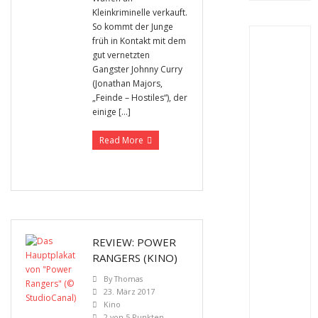
Kleinkriminelle verkauft.
So kommt der Junge
früh in Kontakt mit dem
gut vernetzten
Gangster Johnny Curry
(Jonathan Majors,
„Feinde – Hostiles“), der
einige […]
Read More
REVIEW: POWER
RANGERS (KINO)
By
Thomas
23. März 2017
Kino
2 von 5 Punkten
,