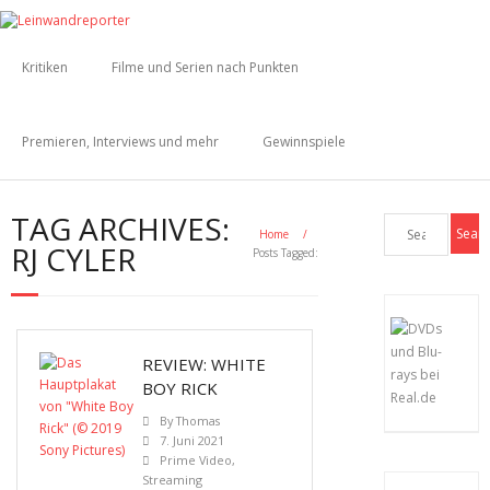
Kritiken
Filme und Serien nach Punkten
Premieren, Interviews und mehr
Gewinnspiele
TAG ARCHIVES:
Home
/
RJ CYLER
Posts Tagged:
REVIEW: WHITE
BOY RICK
By
Thomas
7. Juni 2021
Prime Video
,
Streaming