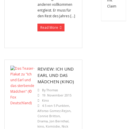
anderen vollkommen
entgleist. Er muss für
den Rest des Jahres […]
Read More
REVIEW: ICH UND
EARL UND DAS
MÄDCHEN (KINO)
By
Thomas
19. November 2015
Kino
4.5 von 5 Punkten
,
Alfonso Gomez-Rejon
,
Connie Britton
,
Drama
,
Jon Bernthal
,
kino
,
Komödie
,
Nick