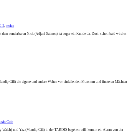
ill
,
serien
. Mit dem sonderbaren Nick (Adjani Salmon) ist sogar ein Kunde da. Doch schon bald wird es
ndip Gill) die eigene und andere Welten vor einfallenden Monstern und finsteren Mächten
osin Cole
ley Walsh) und Yaz (Mandip Gill) in der TARDIS begehen will, kommt ein Alarm von der