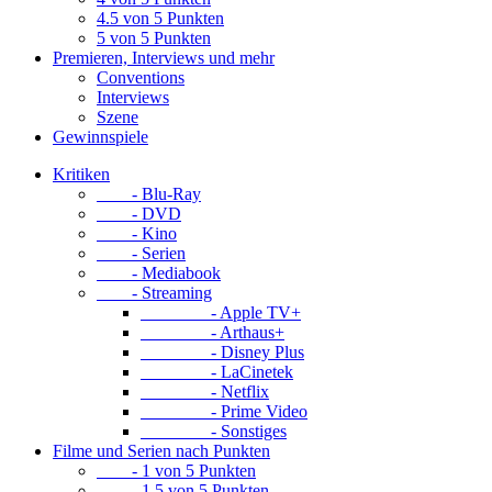
4.5 von 5 Punkten
5 von 5 Punkten
Premieren, Interviews und mehr
Conventions
Interviews
Szene
Gewinnspiele
Kritiken
- Blu-Ray
- DVD
- Kino
- Serien
- Mediabook
- Streaming
- Apple TV+
- Arthaus+
- Disney Plus
- LaCinetek
- Netflix
- Prime Video
- Sonstiges
Filme und Serien nach Punkten
- 1 von 5 Punkten
- 1.5 von 5 Punkten