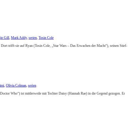
p Gill
,
Mark Addy
,
serien
,
Tosin Cole
Dort trifft sie auf Ryan (Tosin Cole, „Star Wars – Das Erwachen der Macht“), seinen Stief-
imi
,
Olivia Colman
,
serien
„Doctor Who“) ist mittlerweile mit Tochter Daisy (Hannah Rae) in die Gegend gezogen. Er