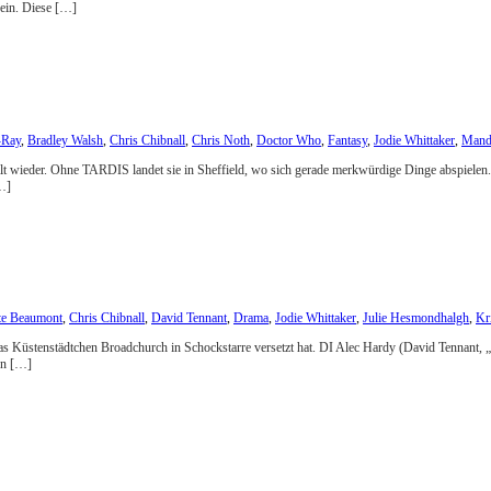
ein. Diese […]
-Ray
,
Bradley Walsh
,
Chris Chibnall
,
Chris Noth
,
Doctor Who
,
Fantasy
,
Jodie Whittaker
,
Mandi
talt wieder. Ohne TARDIS landet sie in Sheffield, wo sich gerade merkwürdige Dinge abspielen. 
…]
te Beaumont
,
Chris Chibnall
,
David Tennant
,
Drama
,
Jodie Whittaker
,
Julie Hesmondhalgh
,
Kr
as Küstenstädtchen Broadchurch in Schockstarre versetzt hat. DI Alec Hardy (David Tennant, 
von […]