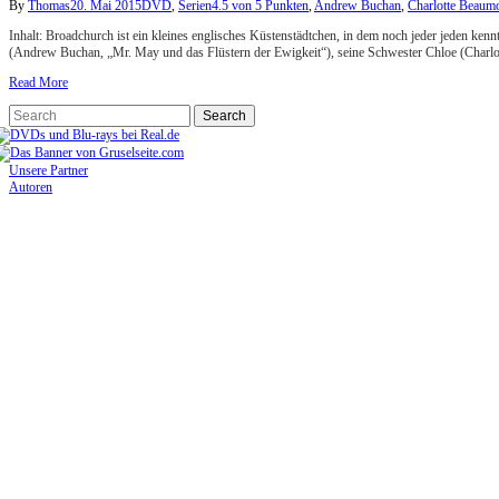
By
Thomas
20. Mai 2015
DVD
,
Serien
4.5 von 5 Punkten
,
Andrew Buchan
,
Charlotte Beaum
Inhalt: Broadchurch ist ein kleines englisches Küstenstädtchen, in dem noch jeder jeden k
(Andrew Buchan, „Mr. May und das Flüstern der Ewigkeit“), seine Schwester Chloe (Charl
Read More
Unsere Partner
Autoren