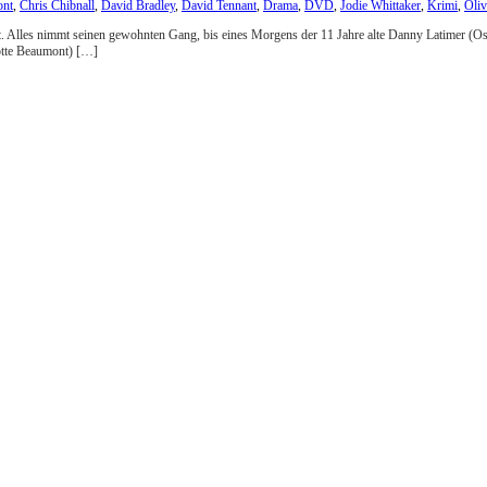
ont
,
Chris Chibnall
,
David Bradley
,
David Tennant
,
Drama
,
DVD
,
Jodie Whittaker
,
Krimi
,
Oli
ennt. Alles nimmt seinen gewohnten Gang, bis eines Morgens der 11 Jahre alte Danny Latimer (
otte Beaumont) […]