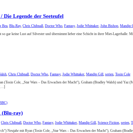
/ Die Legende der Seeteufel
g Bea
,
Blu-Ray
,
Chris Chibnall
,
Doctor Who
,
Fantasy
,
Jodie Whittaker
,
John Bishop
,
Mandip G
at so gar keine Lust auf Silvester und übernimmt lieber eine Schicht in ihrer Miet-Lagerhalle
Walsh
,
Chris Chibnall
,
Doctor Who
,
Fantasy
,
Jodie Whittaker
,
Mandip Gill
,
serien
,
Tosin Cole
yan (Tosin Cole, „Star Wars – Das Erwachen der Macht“), Graham (Bradley Walsh) und Yaz (Ma
 […]
 (Blu-ray)
,
Chris Chibnall
,
Doctor Who
,
Fantasy
,
Jodie Whittaker
,
Mandip Gill
,
Science Fiction
,
serien
,
T
hurch“) Neujahr mit Ryan (Tosin Cole, „Star Wars – Das Erwachen der Macht“), Graham (Brad