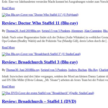
Erde. Eine vor Jahrhunderten versteckte Macht kommt bei Ausgrabungen wieder zum Vorsch
Read More
Review: Doctor Who Staffel 11 (Blu-ray)
By
Thomas
26. April 2019
Blu-ray
,
Serien
3.5 von 5 Punkten
,
Abenteuer
,
Alan Cumming
,
Blu
Inhalt: Nach seiner Regeneration findet sich der Doktor (Jodie Whittaker) in weiblicher Ges
Opa Graham (Bradley Walsh) und die Polizistin Yaz (Mandip Gill), deren Leben durch die [
Read More
Review: Broadchurch Staffel 3 (Blu-ray)
By
Thomas
30. Juni 2018
Blu-ray
,
Serien
4 von 5 Punkten
,
Andrew Buchan
,
Blu-Ray
,
Charlot
Inhalt: Inzwischen sind drei Jahre vergangen, seitdem der Mord am kleinen Danny Latimer d
und DS Ellie Miller (Olivia Colman, „Mr. Sloane“) arbeiten als festes Team bei der Polizei 
Read More
Review: Broadchurch – Staffel 1 (DVD)