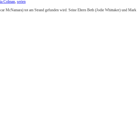
via Colman
,
serien
Oscar McNamara) tot am Strand gefunden wird. Seine Eltern Beth (Jodie Whittaker) und Mark