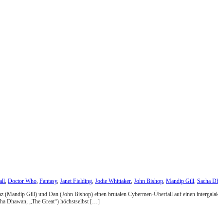
all
,
Doctor Who
,
Fantasy
,
Janet Fielding
,
Jodie Whittaker
,
John Bishop
,
Mandip Gill
,
Sacha D
az (Mandip Gill) und Dan (John Bishop) einen brutalen Cybermen-Überfall auf einen intergalak
ha Dhawan, „The Great“) höchstselbst […]