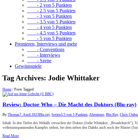
- 2 von 5 Punkten
- 2.5 von 5 Punkten
- 3 von 5 Punkten
- 3.5 von 5 Punkten
- 4 von 5 Punkten
- 4.5 von 5 Punkten
- 5 von 5 Punkten
Premieren, Interviews und mehr
- Conventions
- Interviews
- Szene
Gewinnspiele
Tag Archives:
Jodie Whittaker
Home
/
Posts Tagged:
Review: Doctor Who – Die Macht des Doktors (Blu-ray)
By
Thomas
7. April 2023
Blu-ray
,
Serien
3.5 von 5 Punkten
,
Abenteuer
,
Blu-Ray
,
Chris Chibn
Inhalt: In den Tiefen des Weltalls versuchen der Doktor (Jodie Whittaker, „Broadchurch“), Y
weltenumspannenden Kampfes stehen, bei dem neben den Daleks auch noch der Master (Sac
Read More