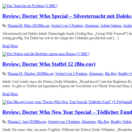
Review: Doctor Who Special – Silvesternacht mit Daleks 
By
Thomas
20. März 2023
Blu-ray
,
Serien
3 von 5 Punkten
,
Abenteuer
,
Adjani Salmon
,
Aislin
Silvesternacht mit Daleks Inhalt: Dauersingle Sarah (Aisling Bea, „Living With Yourself“) h
richtig gesellig. Ein Dalek hat sich in die Gänge des Gebäudes geschlichen und […]
Read More
Review: Doctor Who Staffel 12 (Blu-ray)
By
Thomas
18. Oktober 2020
Blu-ray
,
Serien
3 von 5 Punkten
,
Abenteuer
,
Blu-Ray
,
Bradley 
Inhalt: Und wieder muss der Doktor (Jodie Whittaker, „Broadchurch“) mit den Begleitern R
retten. So gibt es Treffen mit legendären Figuren der Geschichte wie Nikola Tesla und Mary
Read More
Review: Doctor Who New Year Special – Tödlicher Fund
By
Thomas
2. Juni 2019
Blu-ray
,
Serien
4 von 5 Punkten
,
Abenteuer
,
Blu-Ray
,
Bradley Walsh
Inhalt: Ein neues Jahr, ein neues Unglück: Während der Doktor (Jodie Whittaker, „Broadc