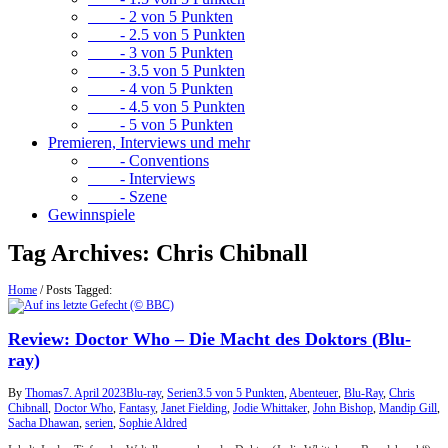
- 2 von 5 Punkten
- 2.5 von 5 Punkten
- 3 von 5 Punkten
- 3.5 von 5 Punkten
- 4 von 5 Punkten
- 4.5 von 5 Punkten
- 5 von 5 Punkten
Premieren, Interviews und mehr
- Conventions
- Interviews
- Szene
Gewinnspiele
Tag Archives:
Chris Chibnall
Home
/
Posts Tagged:
Review: Doctor Who – Die Macht des Doktors (Blu-
ray)
By
Thomas
7. April 2023
Blu-ray
,
Serien
3.5 von 5 Punkten
,
Abenteuer
,
Blu-Ray
,
Chris
Chibnall
,
Doctor Who
,
Fantasy
,
Janet Fielding
,
Jodie Whittaker
,
John Bishop
,
Mandip Gill
,
Sacha Dhawan
,
serien
,
Sophie Aldred