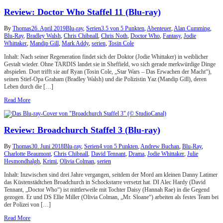
Review: Doctor Who Staffel 11 (Blu-ray)
By
Thomas
26. April 2019
Blu-ray
,
Serien
3.5 von 5 Punkten
,
Abenteuer
,
Alan Cumming
,
Blu-Ray
,
Bradley Walsh
,
Chris Chibnall
,
Chris Noth
,
Doctor Who
,
Fantasy
,
Jodie
Whittaker
,
Mandip Gill
,
Mark Addy
,
serien
,
Tosin Cole
Inhalt: Nach seiner Regeneration findet sich der Doktor (Jodie Whittaker) in weiblicher
Gestalt wieder. Ohne TARDIS landet sie in Sheffield, wo sich gerade merkwürdige Dinge
abspielen. Dort trifft sie auf Ryan (Tosin Cole, „Star Wars – Das Erwachen der Macht“),
seinen Stief-Opa Graham (Bradley Walsh) und die Polizistin Yaz (Mandip Gill), deren
Leben durch die […]
Read More
Review: Broadchurch Staffel 3 (Blu-ray)
By
Thomas
30. Juni 2018
Blu-ray
,
Serien
4 von 5 Punkten
,
Andrew Buchan
,
Blu-Ray
,
Charlotte Beaumont
,
Chris Chibnall
,
David Tennant
,
Drama
,
Jodie Whittaker
,
Julie
Hesmondhalgh
,
Krimi
,
Olivia Colman
,
serien
Inhalt: Inzwischen sind drei Jahre vergangen, seitdem der Mord am kleinen Danny Latimer
das Küstenstädtchen Broadchurch in Schockstarre versetzt hat. DI Alec Hardy (David
Tennant, „Doctor Who“) ist mittlerweile mit Tochter Daisy (Hannah Rae) in die Gegend
gezogen. Er und DS Ellie Miller (Olivia Colman, „Mr. Sloane“) arbeiten als festes Team bei
der Polizei von […]
Read More