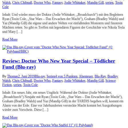
Walsh
,
Chris Chibnall
,
Doctor Who
,
Fantasy
,
Jodie Whittaker
,
Mandip Gill
,
serien
,
Tosin
Cole
Inhalt: Und wieder muss der Doktor (Jodie Whittaker, „Broadchurch“) mit den Begleitern
Ryan (Tosin Cole, „Star Wars – Das Erwachen der Macht“), Graham (Bradley Walsh) und
Yaz (Mandip Gill) die eigene und andere Welten vor einfallenden Monstern und finsteren
Mächten retten. So gibt es Treffen mit legendären Figuren der Geschichte wie Nikola Tesla
und Mary […]
Read More
Review: Doctor Who New Year Special – Tödlicher
Fund (Blu-ray)
By
Thomas
2. Juni 2019
Blu-ray
,
Serien
4 von 5 Punkten
,
Abenteuer
,
Blu-Ray
,
Bradley
Walsh
,
Chris Chibnall
,
Doctor Who
,
Fantasy
,
Jodie Whittaker
,
Mandip Gill
,
Science
Fiction
,
serien
,
Tosin Cole
Inhalt: Ein neues Jahr, ein neues Unglück: Während der Doktor (Jodie Whittaker,
„Broadchurch“) Neujahr mit Ryan (Tosin Cole, „Star Wars – Das Erwachen der Macht“),
Graham (Bradley Walsh) und Yaz (Mandip Gill) in der TARDIS begehen will, kommt ein
Alarm von der Erde. Eine vor Jahrhunderten versteckte Macht kommt bei Ausgrabungen
wieder zum Vorschein. Diese […]
Read More