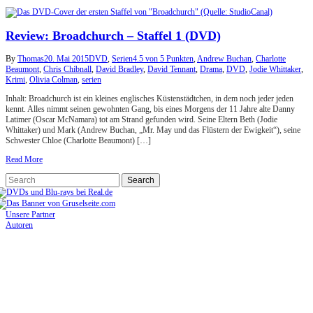
Review: Broadchurch – Staffel 1 (DVD)
By
Thomas
20. Mai 2015
DVD
,
Serien
4.5 von 5 Punkten
,
Andrew Buchan
,
Charlotte
Beaumont
,
Chris Chibnall
,
David Bradley
,
David Tennant
,
Drama
,
DVD
,
Jodie Whittaker
,
Krimi
,
Olivia Colman
,
serien
Inhalt: Broadchurch ist ein kleines englisches Küstenstädtchen, in dem noch jeder jeden
kennt. Alles nimmt seinen gewohnten Gang, bis eines Morgens der 11 Jahre alte Danny
Latimer (Oscar McNamara) tot am Strand gefunden wird. Seine Eltern Beth (Jodie
Whittaker) und Mark (Andrew Buchan, „Mr. May und das Flüstern der Ewigkeit“), seine
Schwester Chloe (Charlotte Beaumont) […]
Read More
Unsere Partner
Autoren