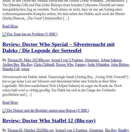
Inhalt: In den Tiefen des Weltalls versuchen der Doktor (Jodie Whittaker, „Broadchurch“),
Yaz (Mandip Gill) und Dan (John Bishop) einen brutalen Cybermen-Überfall auf einen
intergalaktischen Zug zu vereiteln. Noch ahnen sie nicht, dass sie nur am Anfang eines
weltenumspannenden Kampfes stehen, bei dem neben den Daleks auch noch der Master
(Sacha Dhawan, „The Great“) höchstselbst […]
Read More
Review: Doctor Who Special – Silvesternacht mit
Daleks / Die Legende der Seeteufel
By
Thomas
20. März 2023
Blu-ray
,
Serien
3 von 5 Punkten
,
Abenteuer
,
Adjani Salmon
,
Aisling Bea
,
Blu-Ray
,
Chris Chibnall
,
Doctor Who
,
Fantasy
,
Jodie Whittaker
,
John Bishop
,
Mandip Gill
,
serien
Silvesternacht mit Daleks Inhalt: Dauersingle Sarah (Aisling Bea, „Living With Yourself“)
hat so gar keine Lust auf Silvester und übernimmt lieber eine Schicht in ihrer Miet-
Lagerhalle. Mit dem sonderbaren Nick (Adjani Salmon) ist sogar ein Kunde da. Doch
schon bald wird es richtig gesellig. Ein Dalek hat sich in die Gänge des Gebäudes
geschlichen und […]
Read More
Review: Doctor Who Staffel 12 (Blu-ray)
By
Thomas
18. Oktober 2020
Blu-ray
,
Serien
3 von 5 Punkten
,
Abenteuer
,
Blu-Ray
,
Bradley