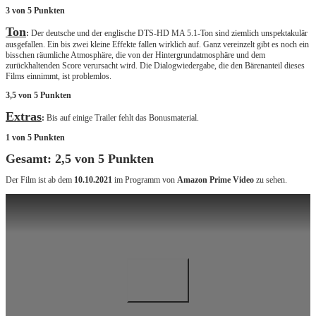
3 von 5 Punkten
Ton
:
Der deutsche und der englische DTS-HD MA 5.1-Ton sind ziemlich unspektakulär
ausgefallen. Ein bis zwei kleine Effekte fallen wirklich auf. Ganz vereinzelt gibt es noch ein
bisschen räumliche Atmosphäre, die von der Hintergrundatmosphäre und dem
zurückhaltenden Score verursacht wird. Die Dialogwiedergabe, die den Bärenanteil dieses
Films einnimmt, ist problemlos.
3,5 von 5 Punkten
Extras
:
Bis auf einige Trailer fehlt das Bonusmaterial.
1 von 5 Punkten
Gesamt: 2,5 von 5 Punkten
Der Film ist ab dem
10.10.2021
im Programm von
Amazon Prime Video
zu sehen.