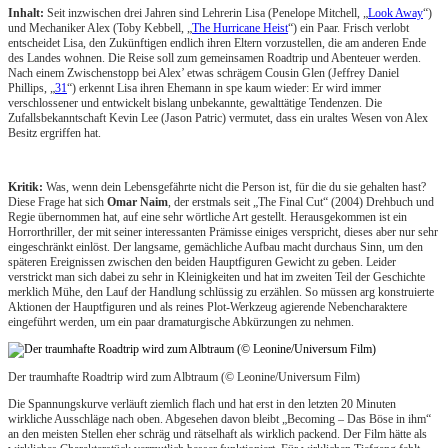
Inhalt:
Seit inzwischen drei Jahren sind Lehrerin Lisa (Penelope Mitchell, „
Look Away
“)
und Mechaniker Alex (Toby Kebbell, „
The Hurricane Heist
“) ein Paar. Frisch verlobt
entscheidet Lisa, den Zukünftigen endlich ihren Eltern vorzustellen, die am anderen Ende
des Landes wohnen. Die Reise soll zum gemeinsamen Roadtrip und Abenteuer werden.
Nach einem Zwischenstopp bei Alex’ etwas schrägem Cousin Glen (Jeffrey Daniel
Phillips, „
31
“) erkennt Lisa ihren Ehemann in spe kaum wieder: Er wird immer
verschlossener und entwickelt bislang unbekannte, gewalttätige Tendenzen. Die
Zufallsbekanntschaft Kevin Lee (Jason Patric) vermutet, dass ein uraltes Wesen von Alex
Besitz ergriffen hat.
Kritik:
Was, wenn dein Lebensgefährte nicht die Person ist, für die du sie gehalten hast?
Diese Frage hat sich
Omar Naim
, der erstmals seit „The Final Cut“ (2004) Drehbuch und
Regie übernommen hat, auf eine sehr wörtliche Art gestellt. Herausgekommen ist ein
Horrorthriller, der mit seiner interessanten Prämisse einiges verspricht, dieses aber nur sehr
eingeschränkt einlöst. Der langsame, gemächliche Aufbau macht durchaus Sinn, um den
späteren Ereignissen zwischen den beiden Hauptfiguren Gewicht zu geben. Leider
verstrickt man sich dabei zu sehr in Kleinigkeiten und hat im zweiten Teil der Geschichte
merklich Mühe, den Lauf der Handlung schlüssig zu erzählen. So müssen arg konstruierte
Aktionen der Hauptfiguren und als reines Plot-Werkzeug agierende Nebencharaktere
eingeführt werden, um ein paar dramaturgische Abkürzungen zu nehmen.
Der traumhafte Roadtrip wird zum Albtraum (© Leonine/Universum Film)
Die Spannungskurve verläuft ziemlich flach und hat erst in den letzten 20 Minuten
wirkliche Ausschläge nach oben. Abgesehen davon bleibt „Becoming – Das Böse in ihm“
an den meisten Stellen eher schräg und rätselhaft als wirklich packend. Der Film hätte als