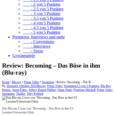
- 2 von 5 Punkten
- 2.5 von 5 Punkten
- 3 von 5 Punkten
- 3.5 von 5 Punkten
- 4 von 5 Punkten
- 4.5 von 5 Punkten
- 5 von 5 Punkten
Premieren, Interviews und mehr
- Conventions
- Interviews
- Szene
Gewinnspiele
Review: Becoming – Das Böse in ihm
(Blu-ray)
Home
/
Blu-ray
•
Prime Video
•
Streaming
/
Review: Becoming – Das B …
By
Thomas
9. Oktober 2021
Blu-ray
,
Prime Video
,
Streaming
2.5 von 5 Punkten
,
Blu-Ray
,
Horror
,
Jason Patric
,
Jeffrey Daniel Phillips
,
Omar Naim
,
Penelope Mitchell
,
Prime Video
,
Streaming
,
Thriller
,
Toby Kebbell
Das Blu-ray-Cover von “Becoming – Das Böse in ihm”(©
Leonine/Universum Film)