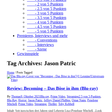
- 2 von 5 Punkten
- 2.5 von 5 Punkten
- 3 von 5 Punkten
- 3.5 von 5 Punkten
- 4 von 5 Punkten
- 4.5 von 5 Punkten
- 5 von 5 Punkten
Premieren, Interviews und mehr
- Conventions
- Interviews
- Szene
Gewinnspiele
Tag Archives:
Jason Patric
Home
/
Posts Tagged:
Review: Becoming – Das Böse in ihm (Blu-ray)
By
Thomas
9. Oktober 2021
Blu-ray
,
Prime Video
,
Streaming
2.5 von 5 Punkten
,
Blu-Ray
,
Horror
,
Jason Patric
,
Jeffrey Daniel Phillips
,
Omar Naim
,
Penelope
Mitchell
,
Prime Video
,
Streaming
,
Thriller
,
Toby Kebbell
Inhalt: Seit inzwischen drei Jahren sind Lehrerin Lisa (Penelope Mitchell, „Look