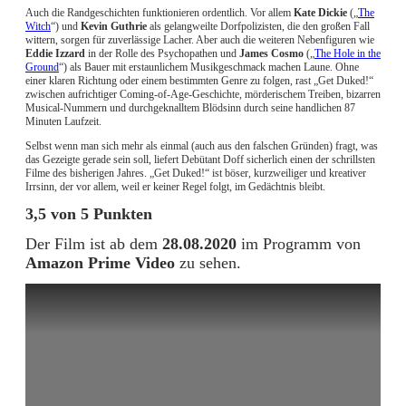
Auch die Randgeschichten funktionieren ordentlich. Vor allem
Kate Dickie
(„
The
Witch
“) und
Kevin Guthrie
als gelangweilte Dorfpolizisten, die den großen Fall
wittern, sorgen für zuverlässige Lacher. Aber auch die weiteren Nebenfiguren wie
Eddie Izzard
in der Rolle des Psychopathen und
James Cosmo
(„
The Hole in the
Ground
“) als Bauer mit erstaunlichem Musikgeschmack machen Laune. Ohne
einer klaren Richtung oder einem bestimmten Genre zu folgen, rast „Get Duked!“
zwischen aufrichtiger Coming-of-Age-Geschichte, mörderischem Treiben, bizarren
Musical-Nummern und durchgeknalltem Blödsinn durch seine handlichen 87
Minuten Laufzeit.
Selbst wenn man sich mehr als einmal (auch aus den falschen Gründen) fragt, was
das Gezeigte gerade sein soll, liefert Debütant Doff sicherlich einen der schrillsten
Filme des bisherigen Jahres. „Get Duked!“ ist böser, kurzweiliger und kreativer
Irrsinn, der vor allem, weil er keiner Regel folgt, im Gedächtnis bleibt.
3,5 von 5 Punkten
Der Film ist ab dem
28.08.2020
im Programm von
Amazon Prime Video
zu sehen.