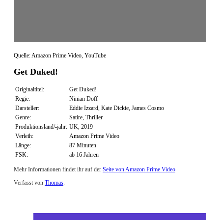
Quelle: Amazon Prime Video, YouTube
Get Duked!
Originaltitel:
Get Duked!
Regie:
Ninian Doff
Darsteller:
Eddie Izzard, Kate Dickie, James Cosmo
Genre:
Satire, Thriller
Produktionsland/-jahr:
UK, 2019
Verleih:
Amazon Prime Video
Länge:
87 Minuten
FSK:
ab 16 Jahren
Mehr Informationen findet ihr auf der
Seite von Amazon Prime Video
Verfasst von
Thomas
.
Zuletzt geändert am
28.08.2020
Review: Get Duked! (Amazon Prime Video)