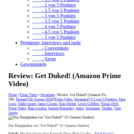
- 2 von 5 Punkten
- 2.5 von 5 Punkten
- 3 von 5 Punkten
- 3.5 von 5 Punkten
- 4 von 5 Punkten
- 4.5 von 5 Punkten
- 5 von 5 Punkten
Premieren, Interviews und mehr
- Conventions
- Interviews
- Szene
Gewinnspiele
Review: Get Duked! (Amazon Prime
Video)
Home
/
Prime Video
•
Streaming
/
Review: Get Duked! (Amazon Pri …
By
Thomas
28. August 2020
Prime Video
,
Streaming
3.5 von 5 Punkten
,
Alice
Lowe
,
Eddie Izzard
,
James Cosmo
,
Kate Dickie
,
Lewis Gribben
,
Ninian Doff
,
Prime Video
,
Rian Gordon
,
Samuel Bottomley
,
Satire
,
Streaming
,
Thriller
,
Viraj
Juneja
Das Hauptplakat von “Get Duked!” (© Amazon Studios)
Inhalt:
Die drei chaotischen Kumpels Dean (Rian Gordon, „
Final Score
“),