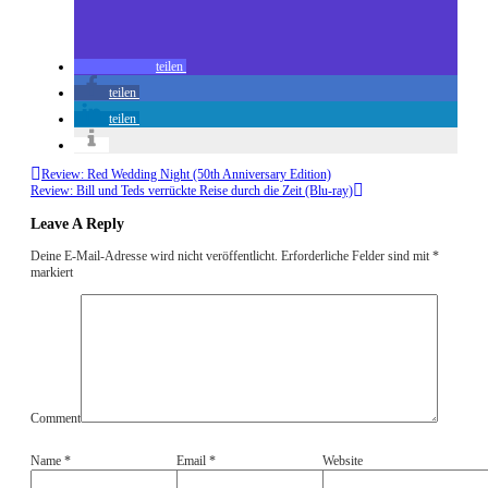
teilen
teilen
teilen
Review: Red Wedding Night (50th Anniversary Edition)
Review: Bill und Teds verrückte Reise durch die Zeit (Blu-ray)
Leave A Reply
Deine E-Mail-Adresse wird nicht veröffentlicht.
Erforderliche Felder sind mit
*
markiert
Comment
Name
*
Email
*
Website