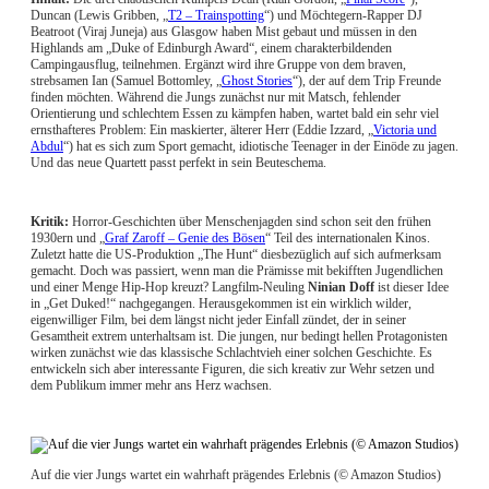
Duncan (Lewis Gribben, „
T2 – Trainspotting
“) und Möchtegern-Rapper DJ
Beatroot (Viraj Juneja) aus Glasgow haben Mist gebaut und müssen in den
Highlands am „Duke of Edinburgh Award“, einem charakterbildenden
Campingausflug, teilnehmen. Ergänzt wird ihre Gruppe von dem braven,
strebsamen Ian (Samuel Bottomley, „
Ghost Stories
“), der auf dem Trip Freunde
finden möchten. Während die Jungs zunächst nur mit Matsch, fehlender
Orientierung und schlechtem Essen zu kämpfen haben, wartet bald ein sehr viel
ernsthafteres Problem: Ein maskierter, älterer Herr (Eddie Izzard, „
Victoria und
Abdul
“) hat es sich zum Sport gemacht, idiotische Teenager in der Einöde zu jagen.
Und das neue Quartett passt perfekt in sein Beuteschema.
Kritik:
Horror-Geschichten über Menschenjagden sind schon seit den frühen
1930ern und „
Graf Zaroff – Genie des Bösen
“ Teil des internationalen Kinos.
Zuletzt hatte die US-Produktion „The Hunt“ diesbezüglich auf sich aufmerksam
gemacht. Doch was passiert, wenn man die Prämisse mit bekifften Jugendlichen
und einer Menge Hip-Hop kreuzt? Langfilm-Neuling
Ninian Doff
ist dieser Idee
in „Get Duked!“ nachgegangen. Herausgekommen ist ein wirklich wilder,
eigenwilliger Film, bei dem längst nicht jeder Einfall zündet, der in seiner
Gesamtheit extrem unterhaltsam ist. Die jungen, nur bedingt hellen Protagonisten
wirken zunächst wie das klassische Schlachtvieh einer solchen Geschichte. Es
entwickeln sich aber interessante Figuren, die sich kreativ zur Wehr setzen und
dem Publikum immer mehr ans Herz wachsen.
Auf die vier Jungs wartet ein wahrhaft prägendes Erlebnis (© Amazon Studios)