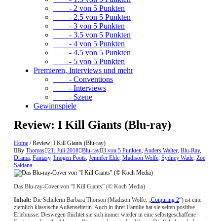
- 2 von 5 Punkten
- 2.5 von 5 Punkten
- 3 von 5 Punkten
- 3.5 von 5 Punkten
- 4 von 5 Punkten
- 4.5 von 5 Punkten
- 5 von 5 Punkten
Premieren, Interviews und mehr
- Conventions
- Interviews
- Szene
Gewinnspiele
Review: I Kill Giants (Blu-ray)
Home
/
Review: I Kill Giants (Blu-ray)
By
Thomas
21. Juli 2018
Blu-ray
3 von 5 Punkten
,
Anders Walter
,
Blu-Ray
,
Drama
,
Fantasy
,
Imogen Poots
,
Jennifer Ehle
,
Madison Wolfe
,
Sydney Wade
,
Zoe
Saldana
Das Blu-ray-Cover von “I Kill Giants” (© Koch Media)
Inhalt:
Die Schülerin Barbara Thorson (Madison Wolfe, „
Conjuring 2
“) ist eine
ziemlich klassische Außenseiterin. Auch in ihrer Familie hat sie selten positive
Erlebnisse. Deswegen flüchtet sie sich immer wieder in eine selbstgeschaffene