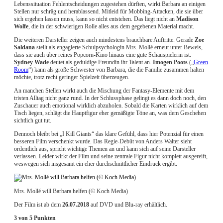
Lebenssituation Fehlentscheidungen zugestehen dürften, wirkt Barbara an einigen
Stellen nur schräg und herablassend. Mitleid für Mobbing-Attacken, die sie über
sich ergehen lassen muss, kann so nicht entstehen. Das liegt nicht an
Madison
Wolfe
, die in der schwierigen Rolle alles aus dem gegebenen Material macht.
Die weiteren Darsteller zeigen auch mindestens brauchbare Auftritte. Gerade
Zoe
Saldana
stellt als engagierte Schulpsychologin Mrs. Mollé erneut unter Beweis,
dass sie auch über reines Popcorn-Kino hinaus eine gute Schauspielerin ist.
Sydney Wade
deutet als geduldige Freundin ihr Talent an.
Imogen Poots
(„
Green
Room
“) kann als große Schwester von Barbara, die die Familie zusammen halten
möchte, trotz recht geringer Spielzeit überzeugen.
An manchen Stellen wirkt auch die Mischung der Fantasy-Elemente mit dem
tristen Alltag nicht ganz rund. In der Schlussphase gelingt es dann doch noch, den
Zuschauer auch emotional wirklich abzuholen. Sobald die Karten wirklich auf dem
Tisch liegen, schlägt die Hauptfigur eher gemäßigte Töne an, was dem Geschehen
sichtlich gut tut.
Dennoch bleibt bei „I Kill Giants“ das klare Gefühl, dass hier Potenzial für einen
besseren Film verschenkt wurde. Das Regie-Debüt von Anders Walter sieht
ordentlich aus, spricht wichtige Themen an und kann sich auf seine Darsteller
verlassen. Leider wirkt der Film und seine zentrale Figur nicht komplett ausgereift,
weswegen sich insgesamt ein eher durchschnittlicher Eindruck ergibt.
Mrs. Mollé will Barbara helfen (© Koch Media)
Der Film ist ab dem
26.07.2018
auf DVD und Blu-ray erhältlich.
3 von 5 Punkten