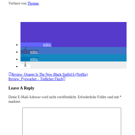
Verfasst von
Thomas
.
Zuletzt geändert am
25.07.2018
Review: I Kill Giants (Blu-ray)
teilen
teilen
teilen
Review: Orange Is The New Black Staffel 6 (Netflix)
Review: Pyewacket – Tödlicher Fluch
Leave A Reply
Deine E-Mail-Adresse wird nicht veröffentlicht.
Erforderliche Felder sind mit
*
markiert