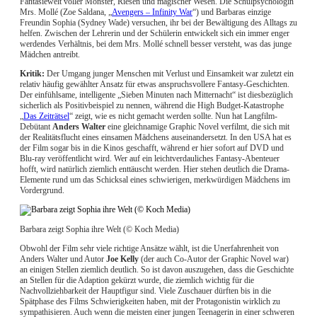
Fantasiewelt voller Monster, Riesen und magischer Wesen. Die Schulpsychologin
Mrs. Mollé (Zoe Saldana, „
Avengers – Infinity War
“) und Barbaras einzige
Freundin Sophia (Sydney Wade) versuchen, ihr bei der Bewältigung des Alltags zu
helfen. Zwischen der Lehrerin und der Schülerin entwickelt sich ein immer enger
werdendes Verhältnis, bei dem Mrs. Mollé schnell besser versteht, was das junge
Mädchen antreibt.
Kritik:
Der Umgang junger Menschen mit Verlust und Einsamkeit war zuletzt ein
relativ häufig gewählter Ansatz für etwas anspruchsvollere Fantasy-Geschichten.
Der einfühlsame, intelligente „Sieben Minuten nach Mitternacht“ ist diesbezüglich
sicherlich als Positivbeispiel zu nennen, während die High Budget-Katastrophe
„
Das Zeiträtsel
“ zeigt, wie es nicht gemacht werden sollte. Nun hat Langfilm-
Debütant
Anders Walter
eine gleichnamige Graphic Novel verfilmt, die sich mit
der Realitätsflucht eines einsamen Mädchens auseinandersetzt. In den USA hat es
der Film sogar bis in die Kinos geschafft, während er hier sofort auf DVD und
Blu-ray veröffentlicht wird. Wer auf ein leichtverdauliches Fantasy-Abenteuer
hofft, wird natürlich ziemlich enttäuscht werden. Hier stehen deutlich die Drama-
Elemente rund um das Schicksal eines schwierigen, merkwürdigen Mädchens im
Vordergrund.
Barbara zeigt Sophia ihre Welt (© Koch Media)
Obwohl der Film sehr viele richtige Ansätze wählt, ist die Unerfahrenheit von
Anders Walter und Autor
Joe Kelly
(der auch Co-Autor der Graphic Novel war)
an einigen Stellen ziemlich deutlich. So ist davon auszugehen, dass die Geschichte
an Stellen für die Adaption gekürzt wurde, die ziemlich wichtig für die
Nachvollziehbarkeit der Hauptfigur sind. Viele Zuschauer dürften bis in die
Spätphase des Films Schwierigkeiten haben, mit der Protagonistin wirklich zu
sympathisieren. Auch wenn die meisten einer jungen Teenagerin in einer schweren