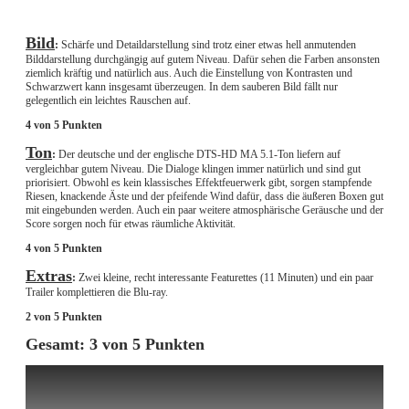
Bild
:
Schärfe und Detaildarstellung sind trotz einer etwas hell anmutenden
Bilddarstellung durchgängig auf gutem Niveau. Dafür sehen die Farben ansonsten
ziemlich kräftig und natürlich aus. Auch die Einstellung von Kontrasten und
Schwarzwert kann insgesamt überzeugen. In dem sauberen Bild fällt nur
gelegentlich ein leichtes Rauschen auf.
4 von 5 Punkten
Ton
:
Der deutsche und der englische DTS-HD MA 5.1-Ton liefern auf
vergleichbar gutem Niveau. Die Dialoge klingen immer natürlich und sind gut
priorisiert. Obwohl es kein klassisches Effektfeuerwerk gibt, sorgen stampfende
Riesen, knackende Äste und der pfeifende Wind dafür, dass die äußeren Boxen gut
mit eingebunden werden. Auch ein paar weitere atmosphärische Geräusche und der
Score sorgen noch für etwas räumliche Aktivität.
4 von 5 Punkten
Extras
:
Zwei kleine, recht interessante Featurettes (11 Minuten) und ein paar
Trailer komplettieren die Blu-ray.
2 von 5 Punkten
Gesamt: 3 von 5 Punkten