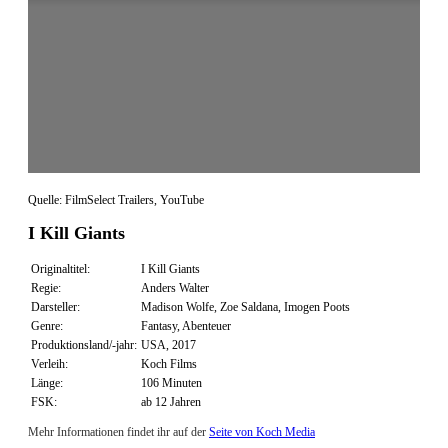
Quelle: FilmSelect Trailers, YouTube
I Kill Giants
Originaltitel:
I Kill Giants
Regie:
Anders Walter
Darsteller:
Madison Wolfe, Zoe Saldana, Imogen Poots
Genre:
Fantasy, Abenteuer
Produktionsland/-jahr:
USA, 2017
Verleih:
Koch Films
Länge:
106 Minuten
FSK:
ab 12 Jahren
Mehr Informationen findet ihr auf der
Seite von Koch Media