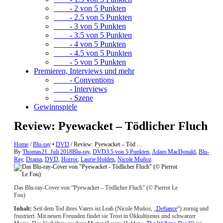
- 2 von 5 Punkten
- 2.5 von 5 Punkten
- 3 von 5 Punkten
- 3.5 von 5 Punkten
- 4 von 5 Punkten
- 4.5 von 5 Punkten
- 5 von 5 Punkten
Premieren, Interviews und mehr
- Conventions
- Interviews
- Szene
Gewinnspiele
Review: Pyewacket – Tödlicher Fluch
Home
/
Blu-ray
•
DVD
/
Review: Pyewacket – Töd …
By
Thomas
21. Juli 2018
Blu-ray
,
DVD
3.5 von 5 Punkten
,
Adam MacDonald
,
Blu-
Ray
,
Drama
,
DVD
,
Horror
,
Laurie Holden
,
Nicole Muñoz
Das Blu-ray-Cover von “Pyewacket – Tödlicher Fluch” (© Pierrot Le
Fou)
Inhalt:
Seit dem Tod ihres Vaters ist Leah (Nicole Muñoz, „
Defiance
“) zornig und
frustriert. Mit neuen Freunden findet sie Trost in Okkultismus und schwarzer