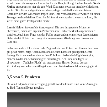
wurden zwei überzeugende Darsteller für die Hauptrollen gefunden. Gerade
Nicole
Muñoz
entpuppt sich hier als gute Wahl. Das nette, etwas zu impulsive Mädchen,
das im Okkultismus eigentlich nur eine spaßige Realitätsflucht sieht, ist ein
Charakter, der das Geschehen tragen kann. Ihre Verhaltensmuster wirken für einen
Teenager nachvollziehbar. Dazu hat Muñoz eine sympathische Ausstrahlung, die
sie zu einer guten Protagonistin macht.
Laurie Holden
ist ebenfalls überzeugend. Die von ihr gespielte Mutter ist
überfordert, neben den eigenen Problemen ihre Tochter wirklich angemessen zu
erziehen. Auch ihrer Figur werden Fehler zugestanden, ohne sie zu dämonisieren.
Dabei strahlt Holden durchweg eine angemessene Mischung von Strenge und
Güte aus.
Selbst wenn dem Film etwas mehr Zug und ein paar Ecken und Kanten durchaus
gut getan hätten, zeigt Adam MacDonald seinen nächsten gelungenen Genre-
Beitrag. Es ist angenehm, dass er dem Publikum hierbei die Möglichkeit gibt,
manche Gedanken selbstständig zu hinterfragen. Am Ende des Tages ist
„Pyewacket – Tödlicher Fluch“ ein interessantes Horror-Drama, dessen
Verbindung von schweren Alltagsthemen und Geister-Grusel durchaus geglückt
ist.
3,5 von 5 Punkten
Da kein Endprodukt zur Verfügung gestellt werden konnte, sind keine Aussagen
zu Bild, Ton und Extras möglich.