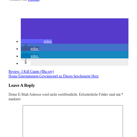
Zuletzt geändert am
21.07.2018
Review: Pyewacket – Tödlicher Fluch
teilen
teilen
teilen
Review: I Kill Giants (Blu-ray)
Home Entertainment-Gewinnspiel zu Dieses bescheuerte Herz
Leave A Reply
Deine E-Mail-Adresse wird nicht veröffentlicht.
Erforderliche Felder sind mit
*
markiert