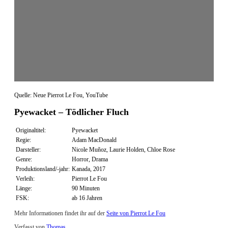
Quelle: Neue Pierrot Le Fou, YouTube
Pyewacket – Tödlicher Fluch
Originaltitel:
Pyewacket
Regie:
Adam MacDonald
Darsteller:
Nicole Muñoz, Laurie Holden, Chloe Rose
Genre:
Horror, Drama
Produktionsland/-jahr:
Kanada, 2017
Verleih:
Pierrot Le Fou
Länge:
90 Minuten
FSK:
ab 16 Jahren
Mehr Informationen findet ihr auf der
Seite von Pierrot Le Fou
Verfasst von
Thomas
.