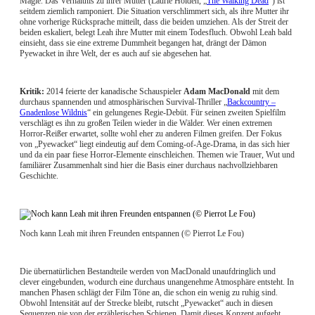
Magie. Das Verhältnis zu ihrer Mutter (Laurie Holden, „
The Walking Dead
“) ist
seitdem ziemlich ramponiert. Die Situation verschlimmert sich, als ihre Mutter ihr
ohne vorherige Rücksprache mitteilt, dass die beiden umziehen. Als der Streit der
beiden eskaliert, belegt Leah ihre Mutter mit einem Todesfluch. Obwohl Leah bald
einsieht, dass sie eine extreme Dummheit begangen hat, drängt der Dämon
Pyewacket in ihre Welt, der es auch auf sie abgesehen hat.
Kritik:
2014 feierte der kanadische Schauspieler
Adam MacDonald
mit dem
durchaus spannenden und atmosphärischen Survival-Thriller „
Backcountry –
Gnadenlose Wildnis
“ ein gelungenes Regie-Debüt. Für seinen zweiten Spielfilm
verschlägt es ihn zu großen Teilen wieder in die Wälder. Wer einen extremen
Horror-Reißer erwartet, sollte wohl eher zu anderen Filmen greifen. Der Fokus
von „Pyewacket“ liegt eindeutig auf dem Coming-of-Age-Drama, in das sich hier
und da ein paar fiese Horror-Elemente einschleichen. Themen wie Trauer, Wut und
familiärer Zusammenhalt sind hier die Basis einer durchaus nachvollziehbaren
Geschichte.
Noch kann Leah mit ihren Freunden entspannen (© Pierrot Le Fou)
Die übernatürlichen Bestandteile werden von MacDonald unaufdringlich und
clever eingebunden, wodurch eine durchaus unangenehme Atmosphäre entsteht. In
manchen Phasen schlägt der Film Töne an, die schon ein wenig zu ruhig sind.
Obwohl Intensität auf der Strecke bleibt, rutscht „Pyewacket“ auch in diesen
Sequenzen nie von der erzählerischen Schienen. Damit dieses Konzept aufgeht,