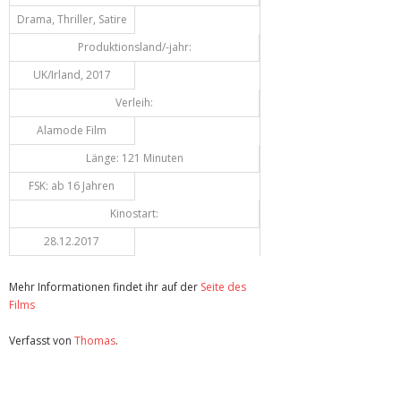
Drama, Thriller, Satire
Produktionsland/-jahr:
UK/Irland, 2017
Verleih:
Alamode Film
Länge: 121 Minuten
FSK: ab 16 Jahren
Kinostart:
28.12.2017
Mehr Informationen findet ihr auf der
Seite des
Films
Verfasst von
Thomas
.
Zuletzt geändert am
25.12.2017
Review: The Killing Of A Sacred Deer (Kino)