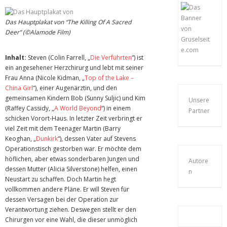
Das Hauptplakat von “The Killing Of A Sacred
Deer” (©Alamode Film)
Inhalt:
Steven (Colin Farrell, „
Die Verführten
“) ist
ein angesehener Herzchirurg und lebt mit seiner
Frau Anna (Nicole Kidman, „
Top of the Lake –
China Girl
“), einer Augenärztin, und den
gemeinsamen Kindern Bob (Sunny Suljic) und Kim
Unsere
(Raffey Cassidy, „
A World Beyond
“) in einem
Partner
schicken Vorort-Haus. In letzter Zeit verbringt er
viel Zeit mit dem Teenager Martin (Barry
Keoghan, „
Dunkirk
“), dessen Vater auf Stevens
Operationstisch gestorben war. Er möchte dem
höflichen, aber etwas sonderbaren Jungen und
Autore
dessen Mutter (Alicia Silverstone) helfen, einen
n
Neustart zu schaffen. Doch Martin hegt
vollkommen andere Pläne. Er will Steven für
dessen Versagen bei der Operation zur
Verantwortung ziehen. Deswegen stellt er den
Chirurgen vor eine Wahl, die dieser unmöglich