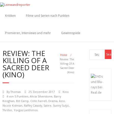
Kritiken
Filme und Serien nach Punkten
Premieren, Interviews und mehr
Gewinnspiele
REVIEW: THE
Home
/
KILLING OF A
Review: The
Killing Of A
SACRED DEER
Sacred Deer
(KINO)
(Kino)
By
Thomas
25. Dezember 2017
Kino
4 von 5 Punkten
,
Alicia Silverstone
,
Barry
Keoghan
,
Bill Camp
,
Colin Farrell
,
Drama
,
kino
,
Nicole Kidman
,
Raffey Cassidy
,
Satire
,
Sunny Suljic
,
Thriller
,
Yorgos Lanthimos