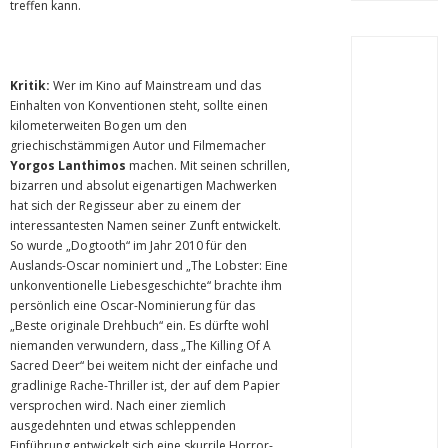
treffen kann.
Kritik:
Wer im Kino auf Mainstream und das
Einhalten von Konventionen steht, sollte einen
kilometerweiten Bogen um den
griechischstämmigen Autor und Filmemacher
Yorgos Lanthimos
machen. Mit seinen schrillen,
bizarren und absolut eigenartigen Machwerken
hat sich der Regisseur aber zu einem der
interessantesten Namen seiner Zunft entwickelt.
So wurde „Dogtooth“ im Jahr 2010 für den
Auslands-Oscar nominiert und „The Lobster: Eine
unkonventionelle Liebesgeschichte“ brachte ihm
persönlich eine Oscar-Nominierung für das
„Beste originale Drehbuch“ ein. Es dürfte wohl
niemanden verwundern, dass „The Killing Of A
Sacred Deer“ bei weitem nicht der einfache und
gradlinige Rache-Thriller ist, der auf dem Papier
versprochen wird. Nach einer ziemlich
ausgedehnten und etwas schleppenden
Einführung entwickelt sich eine skurrile Horror-