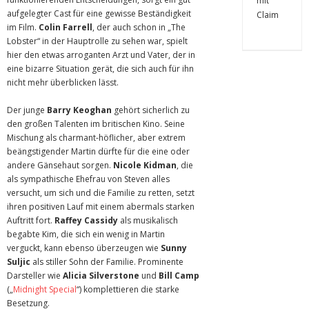
aufgelegter Cast für eine gewisse Beständigkeit
im Film.
Colin Farrell
, der auch schon in „The
Lobster“ in der Hauptrolle zu sehen war, spielt
hier den etwas arroganten Arzt und Vater, der in
eine bizarre Situation gerät, die sich auch für ihn
nicht mehr überblicken lässt.
Der junge
Barry Keoghan
gehört sicherlich zu
den großen Talenten im britischen Kino. Seine
Mischung als charmant-höflicher, aber extrem
beängstigender Martin dürfte für die eine oder
andere Gänsehaut sorgen.
Nicole Kidman
, die
als sympathische Ehefrau von Steven alles
versucht, um sich und die Familie zu retten, setzt
ihren positiven Lauf mit einem abermals starken
Auftritt fort.
Raffey Cassidy
als musikalisch
begabte Kim, die sich ein wenig in Martin
verguckt, kann ebenso überzeugen wie
Sunny
Suljic
als stiller Sohn der Familie. Prominente
Darsteller wie
Alicia Silverstone
und
Bill Camp
(„
Midnight Special
“) komplettieren die starke
Besetzung.