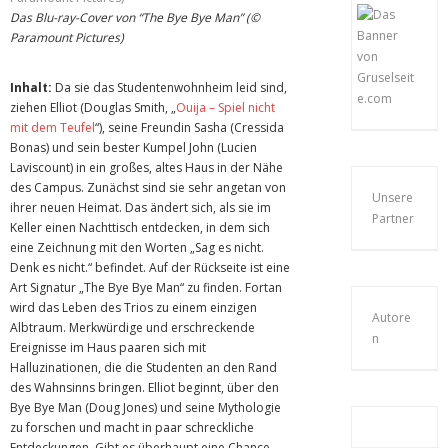
Das Blu-ray-Cover von “The Bye Bye Man” (©
Paramount Pictures)
Inhalt:
Da sie das Studentenwohnheim leid sind,
ziehen Elliot (Douglas Smith, „
Ouija – Spiel nicht
mit dem Teufel
“), seine Freundin Sasha (Cressida
Bonas) und sein bester Kumpel John (Lucien
Laviscount) in ein großes, altes Haus in der Nähe
des Campus. Zunächst sind sie sehr angetan von
Unsere
ihrer neuen Heimat. Das ändert sich, als sie im
Partner
Keller einen Nachttisch entdecken, in dem sich
eine Zeichnung mit den Worten „Sag es nicht.
Denk es nicht.“ befindet. Auf der Rückseite ist eine
Art Signatur „The Bye Bye Man“ zu finden. Fortan
wird das Leben des Trios zu einem einzigen
Autore
Albtraum. Merkwürdige und erschreckende
n
Ereignisse im Haus paaren sich mit
Halluzinationen, die die Studenten an den Rand
des Wahnsinns bringen. Elliot beginnt, über den
Bye Bye Man (Doug Jones) und seine Mythologie
zu forschen und macht in paar schreckliche
Entdeckungen. Gibt es überhaupt eine Chance,