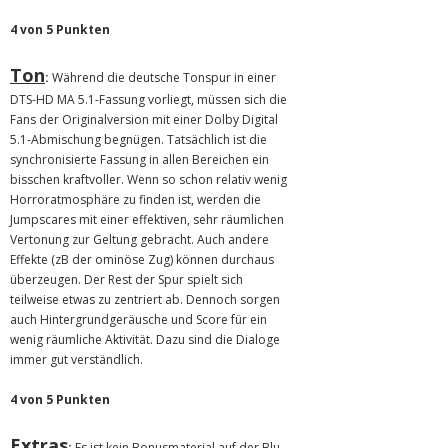
4 von 5 Punkten
Ton
:
Während die deutsche Tonspur in einer
DTS-HD MA 5.1-Fassung vorliegt, müssen sich die
Fans der Originalversion mit einer Dolby Digital
5.1-Abmischung begnügen. Tatsächlich ist die
synchronisierte Fassung in allen Bereichen ein
bisschen kraftvoller. Wenn so schon relativ wenig
Horroratmosphäre zu finden ist, werden die
Jumpscares mit einer effektiven, sehr räumlichen
Vertonung zur Geltung gebracht. Auch andere
Effekte (zB der ominöse Zug) können durchaus
überzeugen. Der Rest der Spur spielt sich
teilweise etwas zu zentriert ab. Dennoch sorgen
auch Hintergrundgeräusche und Score für ein
wenig räumliche Aktivität. Dazu sind die Dialoge
immer gut verständlich.
4 von 5 Punkten
Extras
:
Es ist kein Bonusmaterial auf der Blu-