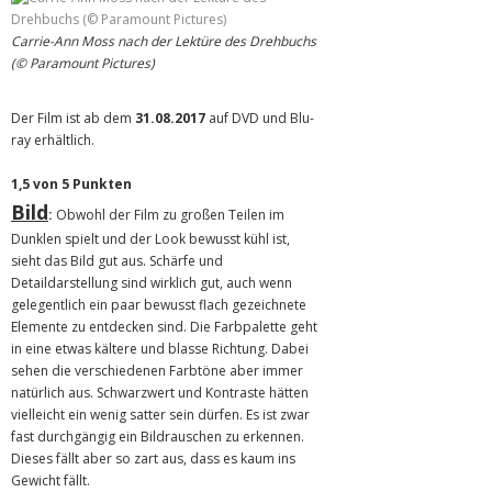
Carrie-Ann Moss nach der Lektüre des Drehbuchs
(© Paramount Pictures)
Der Film ist ab dem
31.08.2017
auf DVD und Blu-
ray erhältlich.
1,5 von 5 Punkten
Bild
:
Obwohl der Film zu großen Teilen im
Dunklen spielt und der Look bewusst kühl ist,
sieht das Bild gut aus. Schärfe und
Detaildarstellung sind wirklich gut, auch wenn
gelegentlich ein paar bewusst flach gezeichnete
Elemente zu entdecken sind. Die Farbpalette geht
in eine etwas kältere und blasse Richtung. Dabei
sehen die verschiedenen Farbtöne aber immer
natürlich aus. Schwarzwert und Kontraste hätten
vielleicht ein wenig satter sein dürfen. Es ist zwar
fast durchgängig ein Bildrauschen zu erkennen.
Dieses fällt aber so zart aus, dass es kaum ins
Gewicht fällt.