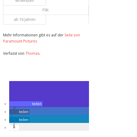
96 Minuten
FSK:
ab 16 Jahren
Mehr Informationen gibt es auf der
Seite von
Paramount Pictures
Verfasst von
Thomas
.
Zuletzt geändert am
30.08.2017
Review: The Bye Bye Man (Blu-ray)
teilen
teilen
teilen