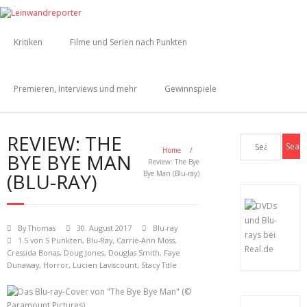
Kritiken
Filme und Serien nach Punkten
Premieren, Interviews und mehr
Gewinnspiele
REVIEW: THE
Home
/
BYE BYE MAN
Review: The Bye
(BLU-RAY)
Bye Man (Blu-ray)
By
Thomas
30. August 2017
Blu-ray
1.5 von 5 Punkten
,
Blu-Ray
,
Carrie-Ann Moss
,
Cressida Bonas
,
Doug Jones
,
Douglas Smith
,
Faye
Dunaway
,
Horror
,
Lucien Laviscount
,
Stacy Title