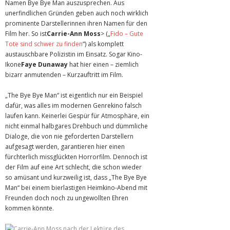
Namen Bye Bye Man auszusprechen. Aus
unerfindlichen Gründen geben auch noch wirklich
prominente Darstellerinnen ihren Namen für den
Film her. So ist
Carrie-Ann Moss
> („
Fido – Gute
Tote sind schwer zu finden
“) als komplett
austauschbare Polizistin im Einsatz. Sogar Kino-
Ikone
Faye Dunaway
hat hier einen – ziemlich
bizarr anmutenden – Kurzauftritt im Film.
„The Bye Bye Man“ ist eigentlich nur ein Beispiel
dafür, was alles im modernen Genrekino falsch
laufen kann. Keinerlei Gespür für Atmosphäre, ein
nicht einmal halbgares Drehbuch und dümmliche
Dialoge, die von nie geforderten Darstellern
aufgesagt werden, garantieren hier einen
fürchterlich missglückten Horrorfilm. Dennoch ist
der Film auf eine Art schlecht, die schon wieder
so amüsant und kurzweilig ist, dass „The Bye Bye
Man“ bei einem bierlastigen Heimkino-Abend mit
Freunden doch noch zu ungewollten Ehren
kommen könnte.