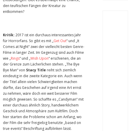
den teuflischen Fängen der Kreatur zu
entkommen?
Kritik:
2017 ist ein durchaus interessantes Jahr
für Horrorfans. So gibt es mit „
Get Out
“ und „It
Comes at Night“ zwei der vielleicht besten Genre-
Filme in langer Zeit. Im Gegenzug sind auch Filme
wie „
Rings
“ und „
Wish Upon
“ erschienen, die an
der Grenze zum Lächerlichen stehen. „The Bye
Bye Man“ von
Stacy Title
reiht sich ziemlich
eindeutig in die zweite Kategorie ein. Auch wenn
der Titel allein vielen Schwierigkeiten machen
dürfte, das Geschehen auf irgend eine Art ernst
zu nehmen, wäre doch ein weit besserer Film
möglich gewesen. So schaffte es „Candyman“ mit
einer durchaus ähnlich Story, handwerklichem
Geschick und Atmosphäre zum Kultfilm. Doch
hier starten die Probleme schon am Anfang, wo
der Film die sehr freigiebig benutzte „based on
true events“ Beschriftung aufblinken lässt.