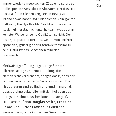
immer wieder eingebrachten Züge eine so große
Rolle spielen? Weshalb ein Albtraum, der das Trio
nackt auf den Gleisen zeigt, einen Bezug zu
irgend etwas haben soll? Mit solchen Kleinigkeiten
hält sich „The Bye Bye Man“ nicht auf. Tatsächlich
ist der Film erstaunlich unterhaltsam, was aber in
keinster Weise für seine Qualitäten spricht. Der
müde Jumpscare-Horror ist weit davon entfernt,
spannend, gruselig oder irgendwie fesselnd zu
sein. Dafür ist das Geschehen teilweise
urkomisch.
Merkwürdiges Timing, eigenartige Schnitte,
alberne Dialoge und eine Handlung, die den
Namen nicht verdient hat, sorgen dafür, dass der
Film unfreiwillig Lacher in Serie produziert. Die
Hauptfiguren sind so flach und eindimensional,
dass sie ohne aufzufallen mit den Kollegen aus
„Rings“ die Filme tauschen könnten. Die größte
Errungenschaft von
Douglas Smith, Cressida
Bonas und Lucien Laviscount
dürfte es
gewesen sein, ohne Grinsen im Gesicht den