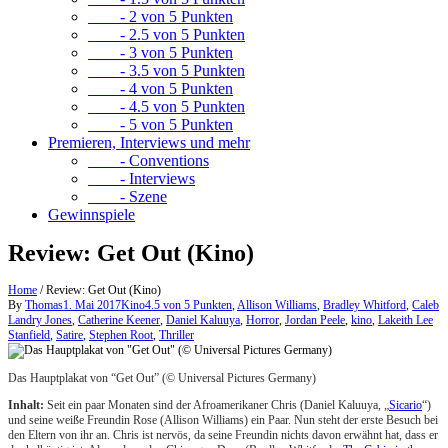
- 2 von 5 Punkten
- 2.5 von 5 Punkten
- 3 von 5 Punkten
- 3.5 von 5 Punkten
- 4 von 5 Punkten
- 4.5 von 5 Punkten
- 5 von 5 Punkten
Premieren, Interviews und mehr
- Conventions
- Interviews
- Szene
Gewinnspiele
Review: Get Out (Kino)
Home
/
Review: Get Out (Kino)
By
Thomas
1. Mai 2017
Kino
4.5 von 5 Punkten
,
Allison Williams
,
Bradley Whitford
,
Caleb
Landry Jones
,
Catherine Keener
,
Daniel Kaluuya
,
Horror
,
Jordan Peele
,
kino
,
Lakeith Lee
Stanfield
,
Satire
,
Stephen Root
,
Thriller
Das Hauptplakat von “Get Out” (© Universal Pictures Germany)
Inhalt:
Seit ein paar Monaten sind der Afroamerikaner Chris (Daniel Kaluuya, „
Sicario
“)
und seine weiße Freundin Rose (Allison Williams) ein Paar. Nun steht der erste Besuch bei
den Eltern von ihr an. Chris ist nervös, da seine Freundin nichts davon erwähnt hat, dass er