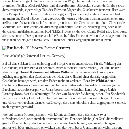
Rassenklischees, geht dann aber seinen eigenen Weg. Der sensationelle Score von
Branchen-Neuling
Michael Abels
und ein großartiges Bilddesign sorgen dafür, dass sich
der verstörende, eigenwillige Ton des Films im Magen des Zuschauers festsetzt. Hier wäre
zum Beispiel der effektive Einsatz eines Joggers (!) zu nennen, bei dem Gänsehaut fast
garantiert ist. Dabei hält der Film geschickt die Waage zwischen Spannungselementen und
treffsicheren Witzen, die sich fast immer grandios in die Geschichte einreihen. Ob surreale
Momente, die Chris erlebt, die durchweg wunderbar skurrilen Nebenfiguren, oder selbst
der daheim gebliebene Kumpel Rod (LilRel Howery), der den Comic Relief gibt: Hier passt
alles zusammen. Dazu punktet auch die Botschaft des Films mit Mut und Aussagekraft, den
viele auch bei einigen Oscar-(Bait-)Filmen des Jahres vergeblich suchen dürften.
Bitte lächeln! (© Universal Pictures Germany)
Bei all den Stärken in Inszenierung und Skript war es entscheidend für die Wirkung der
Geschichte, auf den Punkt zu besetzen. Auch auf dieser Ebene macht „Get Out“ nahezu
alles richtig.
Daniel Kaluuya
und
Allison Williams
harmonieren als Hauptfiguren
prächtig und geben den Zuschauern den Halt, der während einer derartig originellen
Geschichte benötigt wird, um den Faden nicht zu verlieren.
Bradley Whitford
und
Catherine Keener
spielen nett und nahbar, aber dabei subtil bedrohlich, weswegen der
Zuschauer auch die Sorgen von Chris besser nachvollziehen kann. Der junge
Caleb
Landry Jones
darf als schmieriger Bruder von Rose den Widerling geben. Ein Sonderlob
verdient sich
Betty Gabriel
als Haushälterin Georgina, die oft nur mit schrägen Blicken
und einem verhuschten Grinsen dafür sorgt, dass eine ohnehin schon angespannte Szenerie
noch eigenartiger wird.
Wer auf hohem Niveau jammern will, könnte anführen, dass das Finale zwar
zufriedenstellend, aber ziemlich konventionell ist. Dennoch bleibt „Get Out“ die vielleicht
größte Überraschung des bisherigen Kinojahres. Einfallsreich, spannend, intelligent,
humorvoll, böse und skurril entwickelt sich der wohl beste Genrefilm seit vielen Jahren,