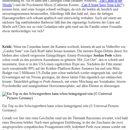
dunkelhäutig ist. Als er dann den Chirurgen Dean (Bradley Whitford, „
The Cabin in the
Woods
“) und die Psychiaterin Missy (Catherine Keener, „
Can A Song Save Your Life?
“)
kennen lernt, sind seine Sorgen schnell verflogen, da sich die beiden als herzlich und
unvoreingenommen herausstellen. Allerdings fällt ihm bald auf, dass die farbigen
Hausangestellten sich seltsam apathisch und unterwürfig verhalten. Auch auf einem am
nächsten Tag stattfindenden Barbecue fällt ihm das eigenartige Auftreten der Gäste auf.
Macht sich Chris nur zu viele Gedanken oder geht rund um die Familie seiner Freundin
etwas merkwürdiges vor sich?
Kritik:
Wenn ein Comedian hinter die Kamera wechselt, können ab und zu Volltreffer wie
„Garden State“ von Zach Braff dabei heraus kommen. Die meisten Regie-Debüts dieser Art
bleiben aber schnell vergessene Eintagsfliegen. Emmy-Preisträger
Jordan Peele
schien
schon vorab zu den positiven Ausnahmen zu gehören. Mit „Get Out“, den er schrieb und
inszenierte, löste er in den USA einen regelrechten Hype aus. Nachdem der Film immer
noch sensationelle 99% auf der Kritiker-Plattform Rotten Tomatoes hat und sein Mini-
Budget von 5 Millionen US-Dollar jetzt schon mehrfach wieder eingespielt hat, sind die
Erwartungen auf ein Niveau gestiegen, die dieser kleine Film eigentlich nur enttäuschen
konnte. Tatsächlich gelingt es Peele dennoch, mit seiner Mischung aus Sozialsatire, bösem
Psychothriller und unangenehmer Horroratmosphäre, auf allen Ebenen zu überzeugen.
Ein Trip zu den Schwiegereltern kann schon beängstigend sein (© Universal Pictures
Germany)
Gerade wer hier eine reine Geschichte rund um die Thematik Rassismus erwartet, wird bald
eines Besseren belehrt. Nach einer gelungene Einführung, in der der Zuschauer die zwei
ausgesprochen sympathischen Protagonisten trifft, kokettiert Peele zwar immer wieder mit