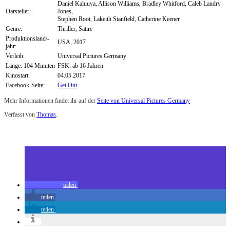
Daniel Kaluuya, Allison Williams, Bradley Whitford, Caleb Landry
Darsteller:
Jones,
Stephen Root, Lakeith Stanfield, Catherine Keener
Genre:
Thriller, Satire
Produktionsland/-
USA, 2017
jahr:
Verleih:
Universal Pictures Germany
Länge: 104 Minuten
FSK: ab 16 Jahren
Kinostart:
04.05.2017
Facebook-Seite:
Get Out
Mehr Informationen findet ihr auf der
Seite von Universal Pictures Germany
Verfasst von
Thomas
.
Zuletzt geändert am
01.05.2017
Review: Get Out (Kino)
teilen
teilen
teilen