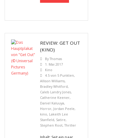
REVIEW: GET OUT
(KINO)
By
Thomas
1. Mai 2017
Kino
4.5 von 5 Punkten
,
Allison Williams
,
Bradley Whitford
,
Caleb Landry Jones
,
Catherine Keener
,
Daniel Kaluuya
,
Horror
,
Jordan Peele
,
kino
,
Lakeith Lee
Stanfield
,
Satire
,
Stephen Root
,
Thriller
Inhalt: Seit ein paar