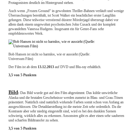
Protagonisten deutlich im Hintergrund stehen.
Auch wenn „Frozen Ground“ in gewohnten Thriller-Bahnen verläuft und wenige
Überraschungen bereithält, ist Scott Walker ein beachtlicher erster Langfilm
gelungen. Diese teilweise verstörend düstere Mörderjagd überzeugt dabei vor
allem dank einem ungewohnt psychotischen John Cusack und der komplett
gewandelten Vanessa Hudgens. Insgesamt ein für Genre-Fans sehr
empfehlenswertes Werk.
Bob Hansen ist nicht so harmlos, wie er aussieht (Quelle:
Universum Film)
Der Film ist ab dem
13.12.2013
auf DVD und Blu-ray erhältlich.
3,5 von 5 Punkten
Bild
:
Das Bild wurde gut auf den Film abgestimmt. Das kühle unwirtliche
Alaska und die brutalen Geschehnisse werden zumeist in Blau- und Grau-Tönen
präsentiert. Natürlich sind natürlich wirkende Farben somit schon von Anfang an
ausgeschlossen. Die Detaildarstellung ist die meiste Zeit sehr ordentlich. Da die
Kontraste aber sehr niedrig eingestellt sind, wird es bei den dunklen Szenen
schwierig, wirklich alles zu erkennen. Ansonsten gibt es aber einen sehr sauberen
und scharfen Bildtransfer zu sehen.
3,5 von 5 Punkten