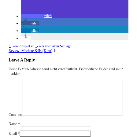
teilen
teilen
teilen
Gewinnspiel zu „Zwei vom alten Schlag“
Review: Machete Kills (Kino)
Leave A Reply
Deine E-Mail-Adresse wird nicht veröffentlicht.
Erforderliche Felder sind mit
*
markiert
Comment
Name
*
Email
*