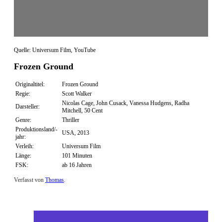
Quelle: Universum Film, YouTube
Frozen Ground
Originaltitel:
Frozen Ground
Regie:
Scott Walker
Nicolas Cage, John Cusack, Vanessa Hudgens, Radha
Darsteller:
Mitchell, 50 Cent
Genre:
Thriller
Produktionsland/-
USA, 2013
jahr:
Verleih:
Universum Film
Länge:
101 Minuten
FSK:
ab 16 Jahren
Verfasst von
Thomas
.
Zuletzt geändert am
16.12.2013
Frozen Ground (Blu-ray)