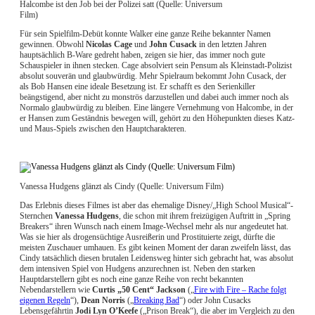
Halcombe ist den Job bei der Polizei satt (Quelle: Universum
Film)
Für sein Spielfilm-Debüt konnte Walker eine ganze Reihe bekannter Namen
gewinnen. Obwohl
Nicolas Cage
und
John Cusack
in den letzten Jahren
hauptsächlich B-Ware gedreht haben, zeigen sie hier, das immer noch gute
Schauspieler in ihnen stecken. Cage absolviert sein Pensum als Kleinstadt-Polizist
absolut souverän und glaubwürdig. Mehr Spielraum bekommt John Cusack, der
als Bob Hansen eine ideale Besetzung ist. Er schafft es den Serienkiller
beängstigend, aber nicht zu monströs darzustellen und dabei auch immer noch als
Normalo glaubwürdig zu bleiben. Eine längere Vernehmung von Halcombe, in der
er Hansen zum Geständnis bewegen will, gehört zu den Höhepunkten dieses Katz-
und Maus-Spiels zwischen den Hauptcharakteren.
Vanessa Hudgens glänzt als Cindy (Quelle: Universum Film)
Das Erlebnis dieses Filmes ist aber das ehemalige Disney/„High School Musical“-
Sternchen
Vanessa Hudgens
, die schon mit ihrem freizügigen Auftritt in „Spring
Breakers“ ihren Wunsch nach einem Image-Wechsel mehr als nur angedeutet hat.
Was sie hier als drogensüchtige Ausreißerin und Prostituierte zeigt, dürfte die
meisten Zuschauer umhauen. Es gibt keinen Moment der daran zweifeln lässt, das
Cindy tatsächlich diesen brutalen Leidensweg hinter sich gebracht hat, was absolut
dem intensiven Spiel von Hudgens anzurechnen ist. Neben den starken
Hauptdarstellern gibt es noch eine ganze Reihe von recht bekannten
Nebendarstellern wie
Curtis „50 Cent“ Jackson
(„
Fire with Fire – Rache folgt
eigenen Regeln
“),
Dean Norris
(„
Breaking Bad
“) oder John Cusacks
Lebensgefährtin
Jodi Lyn O’Keefe
(„Prison Break“), die aber im Vergleich zu den