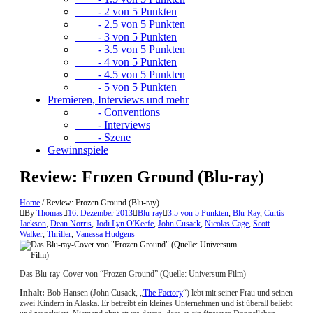
- 2 von 5 Punkten
- 2.5 von 5 Punkten
- 3 von 5 Punkten
- 3.5 von 5 Punkten
- 4 von 5 Punkten
- 4.5 von 5 Punkten
- 5 von 5 Punkten
Premieren, Interviews und mehr
- Conventions
- Interviews
- Szene
Gewinnspiele
Review: Frozen Ground (Blu-ray)
Home
/
Review: Frozen Ground (Blu-ray)
By
Thomas
16. Dezember 2013
Blu-ray
3.5 von 5 Punkten
,
Blu-Ray
,
Curtis
Jackson
,
Dean Norris
,
Jodi Lyn O'Keefe
,
John Cusack
,
Nicolas Cage
,
Scott
Walker
,
Thriller
,
Vanessa Hudgens
Das Blu-ray-Cover von “Frozen Ground” (Quelle: Universum Film)
Inhalt:
Bob Hansen (John Cusack, „
The Factory
“) lebt mit seiner Frau und seinen
zwei Kindern in Alaska. Er betreibt ein kleines Unternehmen und ist überall beliebt