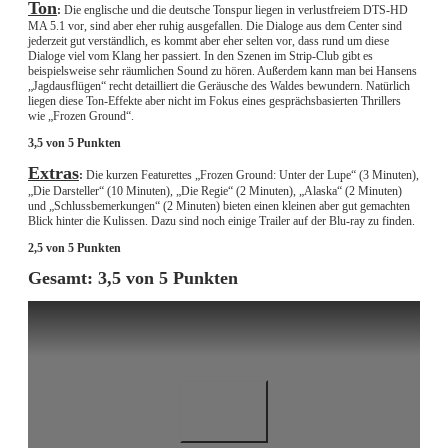
Ton
:
Die englische und die deutsche Tonspur liegen in verlustfreiem DTS-HD
MA 5.1 vor, sind aber eher ruhig ausgefallen. Die Dialoge aus dem Center sind
jederzeit gut verständlich, es kommt aber eher selten vor, dass rund um diese
Dialoge viel vom Klang her passiert. In den Szenen im Strip-Club gibt es
beispielsweise sehr räumlichen Sound zu hören. Außerdem kann man bei Hansens
„Jagdausflügen“ recht detailliert die Geräusche des Waldes bewundern. Natürlich
liegen diese Ton-Effekte aber nicht im Fokus eines gesprächsbasierten Thrillers
wie „Frozen Ground“.
3,5 von 5 Punkten
Extras
:
Die kurzen Featurettes „Frozen Ground: Unter der Lupe“ (3 Minuten),
„Die Darsteller“ (10 Minuten), „Die Regie“ (2 Minuten), „Alaska“ (2 Minuten)
und „Schlussbemerkungen“ (2 Minuten) bieten einen kleinen aber gut gemachten
Blick hinter die Kulissen. Dazu sind noch einige Trailer auf der Blu-ray zu finden.
2,5 von 5 Punkten
Gesamt: 3,5 von 5 Punkten