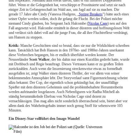
und respektiert. Niemand ahnt etwas davon, dass er ein finsteres Doppelleben
führt. Wenn er die Gelegenheit hat, verschleppt er Prostituierte und setzt sie nach
einiger Zeit in Gefangenschaft im Wald aus, um Jagd auf sie zu machen. Die
gerade 17 Jahre alte Cindy (Vanessa Hudgens, „
Spring Breakers
“) hätte auch eines
seiner Opfer werden sollen, doch ihr gelang die Flucht. Bei der Polizei möchte
niemand Cindy glauben, bis Sergeant Jack Halcombe (
Nicolas Cage
) neu auf den
Fall angesetzt wird. Halcombe ermittelt in dieser düsteren und hoffnungslosen Welt
und verlässt sich dabei voll auf die junge Frau, die all ihre Fluchtreflexe verdrängt,
um Hansen zu stoppen.
Kritik:
Manche Geschichten sind so brutal, dass sie nur die Wirklichkeit schreiben
kann. Tatsächlich hat Bob Hansen in den 1970er- und 1980er-Jahren unerkannt
diese Verbrechen begangen, bis er endlich überführt werden konnte. Der
Neuseeländer
Scott Walker
, der bis dahin nur einen Kurzfilm gedreht hatte, wurde
mit Drehbuch und Regie beauftragt. Dieses Vertrauen kann er zu großen Teilen
zurückzahlen. Auch wenn die Inszenierung streckenweise etwas zu formelhaft
ausgefallen ist, zeigt Walker einen düsteren Thriller, der vor allem von seiner
beklemmenden Atmosphäre lebt. Der Storyverlauf samt Figurenzeichnung scheint
allzu bekannt: Der Cop, der eigentlich schon gekündigt hat, der unauffällige
Spießer mit dem düsteren Geheimnis und die problembehaftete Herumtreiberin
werden aufeinander losgelassen. Auch Nebenfiguren wie Radha Mitchell als
ständig herummäkelnde Ehefrau von Nicholas Cage sind dezent zu
vernachlässigen. Das mag alles nicht sonderlich überraschend sein, bietet aber vor
allem dank des Wahrheitsgehalts immer noch genug Stoff für sehenswerte 105
Minuten.
Ein Disney-Star vollführt den Image-Wandel