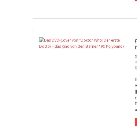
S
I
A
(
r
E
a