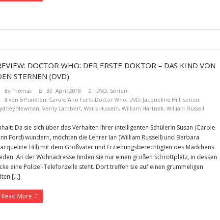
REVIEW: DOCTOR WHO: DER ERSTE DOKTOR – DAS KIND VON
DEN STERNEN (DVD)
By
Thomas
30. April 2018
DVD
,
Serien
3 von 5 Punkten
,
Carole Ann Ford
,
Doctor Who
,
DVD
,
Jacqueline Hill
,
serien
,
ydney Newman
,
Verity Lambert
,
Waris Hussein
,
William Hartnell
,
William Russell
nhalt: Da sie sich über das Verhalten ihrer intelligenten Schülerin Susan (Carole
nn Ford) wundern, möchten die Lehrer Ian (William Russell) und Barbara
Jacqueline Hill) mit dem Großvater und Erziehungsberechtigten des Mädchens
eden. An der Wohnadresse finden sie nur einen großen Schrottplatz, in dessen
cke eine Polizei-Telefonzelle steht. Dort treffen sie auf einen grummeligen
lten […]
Read More