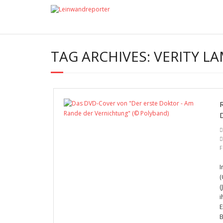
TAG ARCHIVES:
VERITY L
F
I
(
(
i
E
B