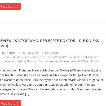
Read More
REVIEW: DOCTOR WHO: DER ERSTE DOKTOR – DIE DALEKS
(DVD)
By
Thomas
26. Juni 2018
DVD
,
Serien
3 von 5 Punkten
,
Carole Ann Ford
,
Doctor Who
,
DVD
,
Jacqueline Hill
,
Science
iction
,
serien
,
Sydney Newman
,
Verity Lambert
,
William Hartnell
,
William Russell
nhalt: Auf dem Planeten Skaro entdecken der Doktor (William Hartnell), seine
nkeltochter Susan (Carole Ann Ford) und ihre Begleiter Ian (William Russell)
nd Barbara (Jacqueline Hill) eine mysteriöse Geisterstadt. Als sie sich genauer
msehen wollen, werden sie von aggressiven Maschinen angegriffen und
efangen genommen. Wie sich herausstellt, stecken in den Maschinen Wesen
amens Daleks, die […]
Read More