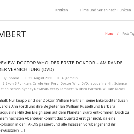
Kritiken
Filme und Serien nach Punkten
AMBERT
Home
/
Posts Ta
REVIEW: DOCTOR WHO: DER ERSTE DOKTOR – AM RANDE
DER VERNICHTUNG (DVD)
By
Thomas
31. August 2018
Allgemein
3.5 von 5 Punkten
,
Carole Ann Ford
,
Doctor Who
,
DVD
,
Jacqueline Hill
,
Science
iction
,
serien
,
Sydney Newman
,
Verity Lambert
,
William Hartnell
,
William Russell
nhalt: Nur knapp sind der Doktor (William Hartnell), seine Enkeltochter Susan
Carole Ann Ford) und ihre Begleiter Ian (William Russell) und Barbara
Jacqueline Hill) den Ereignissen auf dem Planeten Skaro entkommen. Doch zu
hrem nächsten Abenteuer kommt das Quartett erst gar nicht, da eine
xplosion in der TARDIS passiert und alle Insassen vorübergehend ihr
ewusstsein […]