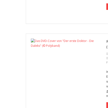
F
I
E
u
u
g
n