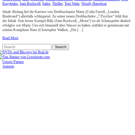
Kurylenko
,
Sam Rockwell
,
Satire
,
Thriller
,
Tom Waits
,
Woody Harrelson
Inhalt: Bislang lief die Karriere von Drehbuchautor Marty (Colin Farrell, „London
Boulevard“) allenfalls schleppend. Zu seiner neuen Drehbuchidee „7 Psychos“ fehlt ihm
der Inhalt. Sein bester Kumpel Billy (Sam Rockwell, „Moon“) ist als Schauspieler ähnlich
erfolglos wie Marty. Um sich finanziell über Wasser zu halten, entführt er gemeinsam mit
seinem Komplizen Hans (Christopher Walken, „Die […]
Read More
Unsere Partner
Autoren