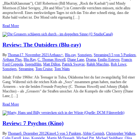
„BlacKkKlansman“), Cliff Robertson (Bill Murray, „Rock the Kasbah“) und Mindy
Morrison (Chloë Sevigny, „Hit and Miss“) in Centerville verrichten müssen, nicht allzu
anspruchsvoll. Eines merkwürdigen Tages ist sich das Trio aber schnell einig, dass die
Ruhe bald vorbei ist. Der Mond sieht eigenartig […]
Read More
Review: The Outsiders (Blu-ray)
By
Thomas
17. November 2021
Arthaus+
,
Blu-ray
,
Sonstiges
,
Streaming
3.5 von 5 Punkten
,
Arthaus Plus
,
Blu-Ray
,
C. Thomas Howell
,
Diane Lane
,
Drama
,
Emilio Estevez
,
Francis
Ford Coppola
,
Jugendfilm
,
Matt Dillon
,
Patrick Swayze
,
Ralph Macchio
,
Rob Lowe
,
Sonstiges
,
Streaming
,
Tom Cruise
,
Tom Waits
Inhalt: Frühe 1960er: Als Teenager in Tulsa, Oklahoma bist du fast zwangsläufig Teil einer
Gang. Während sich die reichen Kids als „Socs“ zusammen getan haben, machen die
Ärmeren – wie die beiden Freunde Ponyboy (C. Thomas Howell) und Johnny (Ralph
Macchio) – als „Greasers“ die Straßen unsicher. Als die Kumpels die süße Cherry (Diane
Lane, […]
Read More
Review: 7 Psychos (Kino)
By
Thomas
6. Dezember 2012
Kino
4.5 von 5 Punkten
,
Abbie Cornish
,
Christopher Walken
,
Colin Farrell
,
kino
,
Komödie
,
Martin McDonagh
,
Michael Pitt
,
Michael Stuhlbarg
,
Olga