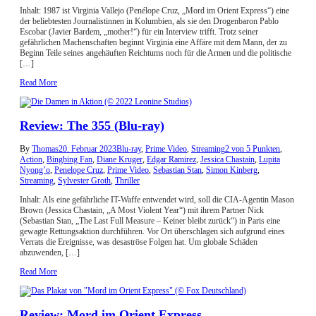
Inhalt: 1987 ist Virginia Vallejo (Penélope Cruz, „Mord im Orient Express“) eine
der beliebtesten Journalistinnen in Kolumbien, als sie den Drogenbaron Pablo
Escobar (Javier Bardem, „mother!“) für ein Interview trifft. Trotz seiner
gefährlichen Machenschaften beginnt Virginia eine Affäre mit dem Mann, der zu
Beginn Teile seines angehäuften Reichtums noch für die Armen und die politische
[…]
Read More
Review: The 355 (Blu-ray)
By
Thomas
20. Februar 2023
Blu-ray
,
Prime Video
,
Streaming
2 von 5 Punkten
,
Action
,
Bingbing Fan
,
Diane Kruger
,
Edgar Ramirez
,
Jessica Chastain
,
Lupita
Nyong’o
,
Penelope Cruz
,
Prime Video
,
Sebastian Stan
,
Simon Kinberg
,
Streaming
,
Sylvester Groth
,
Thriller
Inhalt: Als eine gefährliche IT-Waffe entwendet wird, soll die CIA-Agentin Mason
Brown (Jessica Chastain, „A Most Violent Year“) mit ihrem Partner Nick
(Sebastian Stan, „The Last Full Measure – Keiner bleibt zurück“) in Paris eine
gewagte Rettungsaktion durchführen. Vor Ort überschlagen sich aufgrund eines
Verrats die Ereignisse, was desaströse Folgen hat. Um globale Schäden
abzuwenden, […]
Read More
Review: Mord im Orient Express