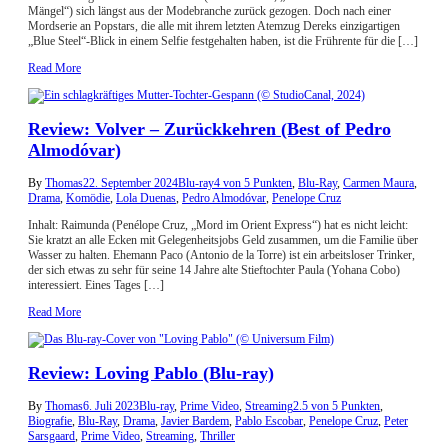
Mängel“) sich längst aus der Modebranche zurück gezogen. Doch nach einer
Mordserie an Popstars, die alle mit ihrem letzten Atemzug Dereks einzigartigen
„Blue Steel“-Blick in einem Selfie festgehalten haben, ist die Frührente für die […]
Read More
Review: Volver – Zurückkehren (Best of Pedro
Almodóvar)
By
Thomas
22. September 2024
Blu-ray
4 von 5 Punkten
,
Blu-Ray
,
Carmen Maura
,
Drama
,
Komödie
,
Lola Duenas
,
Pedro Almodóvar
,
Penelope Cruz
Inhalt: Raimunda (Penélope Cruz, „Mord im Orient Express“) hat es nicht leicht:
Sie kratzt an alle Ecken mit Gelegenheitsjobs Geld zusammen, um die Familie über
Wasser zu halten. Ehemann Paco (Antonio de la Torre) ist ein arbeitsloser Trinker,
der sich etwas zu sehr für seine 14 Jahre alte Stieftochter Paula (Yohana Cobo)
interessiert. Eines Tages […]
Read More
Review: Loving Pablo (Blu-ray)
By
Thomas
6. Juli 2023
Blu-ray
,
Prime Video
,
Streaming
2.5 von 5 Punkten
,
Biografie
,
Blu-Ray
,
Drama
,
Javier Bardem
,
Pablo Escobar
,
Penelope Cruz
,
Peter
Sarsgaard
,
Prime Video
,
Streaming
,
Thriller