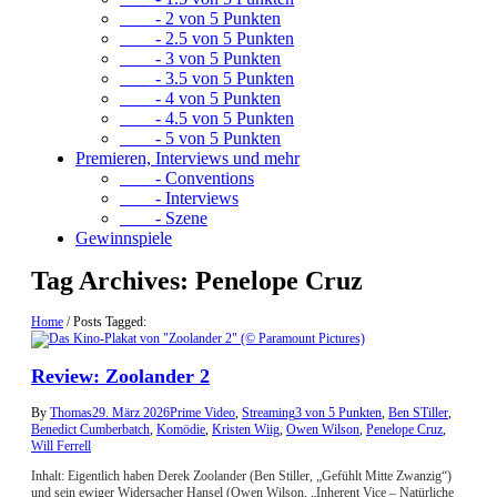
- 2 von 5 Punkten
- 2.5 von 5 Punkten
- 3 von 5 Punkten
- 3.5 von 5 Punkten
- 4 von 5 Punkten
- 4.5 von 5 Punkten
- 5 von 5 Punkten
Premieren, Interviews und mehr
- Conventions
- Interviews
- Szene
Gewinnspiele
Tag Archives:
Penelope Cruz
Home
/
Posts Tagged:
Review: Zoolander 2
By
Thomas
29. März 2026
Prime Video
,
Streaming
3 von 5 Punkten
,
Ben STiller
,
Benedict Cumberbatch
,
Komödie
,
Kristen Wiig
,
Owen Wilson
,
Penelope Cruz
,
Will Ferrell
Inhalt: Eigentlich haben Derek Zoolander (Ben Stiller, „Gefühlt Mitte Zwanzig“)
und sein ewiger Widersacher Hansel (Owen Wilson, „Inherent Vice – Natürliche