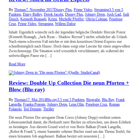
By
Thomas
7. November 2017
Disney Plus
,
Prime Video
,
Streaming
3.5 von 5
Punkten
,
Daisy Ridley
,
Derek Jacobi
,
Disney Plus
,
Johnny Depp
,
Josh Gad
,
Judi
Dench
,
Kenneth Branagh
,
Krimi
,
Michelle Pfeiffer
,
Olivia Colman
,
Penelope
Cruz
,
Prime Video
,
Streaming
,
Willem Dafoe
Inhalt: Eigentlich wünscht sich der legendäre belgische Detektiv Hercule Poirot
(Kenneth Branagh, „Jack Ryan – Shadow Recruit“) nichts sehnlicher als Urlaub.
Nach einem schweren Fall möchte er mit dem luxuriösen Orient-Express nur
schnellstmöglich nach Hause. Doch dann sorgt eine Lawine für einen ungewollten
Zwischenstopp. Die Situation wird wesentlich verschlimmert, als während der
unfreiwilligen Pause ein […]
Read More
Review: Double Up Collection Die neun Pforten +
Blow (Blu-ray)
By
Thomas
17. Mai 2014
Blu-ray
3.5 von 5 Punkten
,
Biografie
,
Blu-Ray
,
Frank
Langella
,
Franka Potente
,
Johnny Depp
,
Lena Olin
,
Penelope Cruz
,
Roman
Polanski
,
Ted Demme
,
Thriller
Die neun Pforten Der arrogante Dean Corso (Johnny Depp) verdient seinen
Lebensunterhalt damit, die Herkunft rarer Bücher zu erforschen, um deren Echtheit
zu bestätigen. Aus diesem Grund wird er von Boris Balkan (Frank Langella,
„Robot & Frank“), einem Sammler seltener Bücher rund um das Thema Teufel, für
einen brisanten Job angeheuert. Balkan besitzt seit neuestem […]