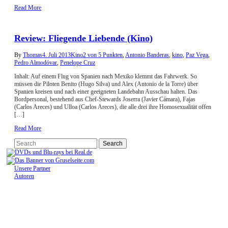
Read More
Review: Fliegende Liebende (Kino)
By
Thomas
4. Juli 2013
Kino
2 von 5 Punkten
,
Antonio Banderas
,
kino
,
Paz Vega
,
Pedro Almodóvar
,
Penelope Cruz
Inhalt: Auf einem Flug von Spanien nach Mexiko klemmt das Fahrwerk. So
müssen die Piloten Benito (Hugo Silva) und Alex (Antonio de la Torre) über
Spanien kreisen und nach einer geeigneten Landebahn Ausschau halten. Das
Bordpersonal, bestehend aus Chef-Stewards Joserra (Javier Cámara), Fajas
(Carlos Areces) und Ulloa (Carlos Areces), die alle drei ihre Homosexualität offen
[…]
Read More
Unsere Partner
Autoren