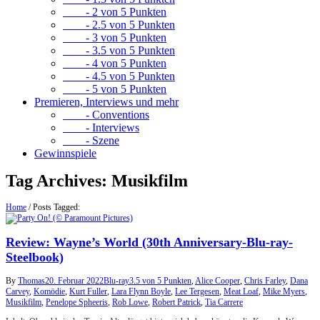
- 2 von 5 Punkten
- 2.5 von 5 Punkten
- 3 von 5 Punkten
- 3.5 von 5 Punkten
- 4 von 5 Punkten
- 4.5 von 5 Punkten
- 5 von 5 Punkten
Premieren, Interviews und mehr
- Conventions
- Interviews
- Szene
Gewinnspiele
Tag Archives:
Musikfilm
Home
/
Posts Tagged:
Review: Wayne’s World (30th Anniversary-Blu-ray-
Steelbook)
By
Thomas
20. Februar 2022
Blu-ray
3.5 von 5 Punkten
,
Alice Cooper
,
Chris Farley
,
Dana
Carvey
,
Komödie
,
Kurt Fuller
,
Lara Flynn Boyle
,
Lee Tergesen
,
Meat Loaf
,
Mike Myers
,
Musikfilm
,
Penelope Spheeris
,
Rob Lowe
,
Robert Patrick
,
Tia Carrere