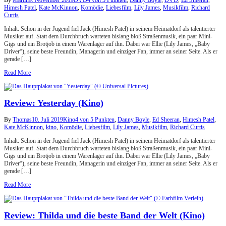
Himesh Patel
,
Kate McKinnon
,
Komödie
,
Liebesfilm
,
Lily James
,
Musikfilm
,
Richard
Curtis
Inhalt: Schon in der Jugend fiel Jack (Himesh Patel) in seinem Heimatdorf als talentierter
Musiker auf. Statt dem Durchbruch warteten bislang bloß Straßenmusik, ein paar Mini-
Gigs und ein Brotjob in einem Warenlager auf ihn. Dabei war Ellie (Lily James, „Baby
Driver“), seine beste Freundin, Managerin und einziger Fan, immer an seiner Seite. Als er
gerade […]
Read More
Review: Yesterday (Kino)
By
Thomas
10. Juli 2019
Kino
4 von 5 Punkten
,
Danny Boyle
,
Ed Sheeran
,
Himesh Patel
,
Kate McKinnon
,
kino
,
Komödie
,
Liebesfilm
,
Lily James
,
Musikfilm
,
Richard Curtis
Inhalt: Schon in der Jugend fiel Jack (Himesh Patel) in seinem Heimatdorf als talentierter
Musiker auf. Statt dem Durchbruch warteten bislang bloß Straßenmusik, ein paar Mini-
Gigs und ein Brotjob in einem Warenlager auf ihn. Dabei war Ellie (Lily James, „Baby
Driver“), seine beste Freundin, Managerin und einziger Fan, immer an seiner Seite. Als er
gerade […]
Read More
Review: Thilda und die beste Band der Welt (Kino)