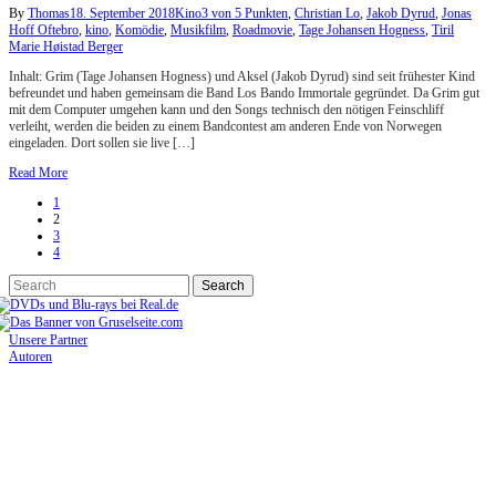
By
Thomas
18. September 2018
Kino
3 von 5 Punkten
,
Christian Lo
,
Jakob Dyrud
,
Jonas
Hoff Oftebro
,
kino
,
Komödie
,
Musikfilm
,
Roadmovie
,
Tage Johansen Hogness
,
Tiril
Marie Høistad Berger
Inhalt: Grim (Tage Johansen Hogness) und Aksel (Jakob Dyrud) sind seit frühester Kind
befreundet und haben gemeinsam die Band Los Bando Immortale gegründet. Da Grim gut
mit dem Computer umgehen kann und den Songs technisch den nötigen Feinschliff
verleiht, werden die beiden zu einem Bandcontest am anderen Ende von Norwegen
eingeladen. Dort sollen sie live […]
Read More
1
2
3
4
Unsere Partner
Autoren