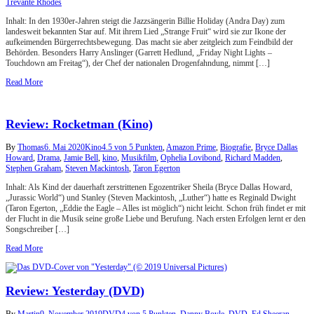
Trevante Rhodes
Inhalt: In den 1930er-Jahren steigt die Jazzsängerin Billie Holiday (Andra Day) zum
landesweit bekannten Star auf. Mit ihrem Lied „Strange Fruit“ wird sie zur Ikone der
aufkeimenden Bürgerrechtsbewegung. Das macht sie aber zeitgleich zum Feindbild der
Behörden. Besonders Harry Anslinger (Garrett Hedlund, „Friday Night Lights –
Touchdown am Freitag“), der Chef der nationalen Drogenfahndung, nimmt […]
Read More
Review: Rocketman (Kino)
By
Thomas
6. Mai 2020
Kino
4.5 von 5 Punkten
,
Amazon Prime
,
Biografie
,
Bryce Dallas
Howard
,
Drama
,
Jamie Bell
,
kino
,
Musikfilm
,
Ophelia Lovibond
,
Richard Madden
,
Stephen Graham
,
Steven Mackintosh
,
Taron Egerton
Inhalt: Als Kind der dauerhaft zerstrittenen Egozentriker Sheila (Bryce Dallas Howard,
„Jurassic World“) und Stanley (Steven Mackintosh, „Luther“) hatte es Reginald Dwight
(Taron Egerton, „Eddie the Eagle – Alles ist möglich“) nicht leicht. Schon früh findet er mit
der Flucht in die Musik seine große Liebe und Berufung. Nach ersten Erfolgen lernt er den
Songschreiber […]
Read More
Review: Yesterday (DVD)
By
Martin
9. November 2019
DVD
4 von 5 Punkten
,
Danny Boyle
,
DVD
,
Ed Sheeran
,