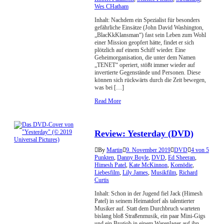
Wes CHatham
Inhalt: Nachdem ein Spezialist für besonders
gefährliche Einsätze (John David Washington,
„BlacKkKlansman“) fast sein Leben zum Wohl
einer Mission geopfert hätte, findet er sich
plötzlich auf einem Schiff wieder. Eine
Geheimorganisation, die unter dem Namen
„TENET“ operiert, stößt immer wieder auf
invertierte Gegenstände und Personen. Diese
können sich rückwärts durch die Zeit bewegen,
was bei […]
Read More
Review: Yesterday (DVD)
By
Martin
9. November 2019
DVD
4 von 5
Punkten
,
Danny Boyle
,
DVD
,
Ed Sheeran
,
Himesh Patel
,
Kate McKinnon
,
Komödie
,
Liebesfilm
,
Lily James
,
Musikfilm
,
Richard
Curtis
Inhalt: Schon in der Jugend fiel Jack (Himesh
Patel) in seinem Heimatdorf als talentierter
Musiker auf. Statt dem Durchbruch warteten
bislang bloß Straßenmusik, ein paar Mini-Gigs
und ein Brotjob in einem Warenlager auf ihn.