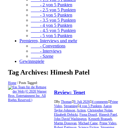
- 2 von 5 Punkten
- 2.5 von 5 Punkten
- 3 von 5 Punkten
- 3.5 von 5 Punkten
- 4 von 5 Punkten
- 4.5 von 5 Punkten
- 5 von 5 Punkten
Premieren, Interviews und mehr
- Conventions
- Interviews
- Szene
Gewinnspiele
Tag Archives:
Himesh Patel
Home
/
Posts Tagged:
Review: Tenet
By
Thomas
9. Juli 2026
4 comments
Prime
Video
,
Streaming
4 von 5 Punkten
,
Aaron
Taylor-Johnson
,
Action
,
Christopher Nolan
,
Elizabeth Debicki
,
Fiona Dourif
,
Himesh Patel
,
John David Washington
,
Kenneth Branagh
,
Martin Donovan
,
Michael Caine
,
Prime Video
,
Robert Pattinson
,
Science Fiction
,
Streaming
,