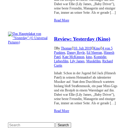
Dabei war Ellie (Lily James, „Baby Driver“),
seine beste Freundin, Managerin und einziger
Fan, immer an seiner Seite. Als er gerade […]
Read More
Review: Yesterday (Kino)
By
Thomas
10. Juli 2019
Kino
4 von 5
Punkten
,
Danny Boyle
,
Ed Sheeran
,
Himesh
Patel
,
Kate McKinnon
,
kino
,
Komödie
,
Liebesfilm
,
Lily James
,
Musikfilm
,
Richard
Curtis
Inhalt: Schon in der Jugend fiel Jack (Himesh
Patel) in seinem Heimatdorf als talentierter
Musiker auf. Statt dem Durchbruch warteten
bislang bloß Straßenmusik, ein paar Mini-Gigs
und ein Brotjob in einem Warenlager auf ihn.
Dabei war Ellie (Lily James, „Baby Driver“),
seine beste Freundin, Managerin und einziger
Fan, immer an seiner Seite. Als er gerade […]
Read More