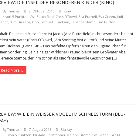
REVIEW: DIE INSEL DER BESONDEREN KINDER (KINO)
By
Thomas
2. Oktober 2016
Kino
4 von 5 Punkten
,
Asa Butterfield
,
Chris O'Dowd
,
Ella Purnell
,
Eva Green
,
Judi
Dench
,
Kim Dickens
,
kino
,
Samuel L. Jackson
,
Terence Stamp
,
Tim Burton
nhalt: Bei seinen Mitschülern ist Jacob (Asa Butterfield) nicht besonders beliebt.
elbst sein Vater (Chris O’Dowd, „Am Sonntag bist du tot“) und seine Mutter
Kim Dickens, „Gone Girl – Das perfekte Opfer“) halten den Jugendlichen für
inen Sonderling. Sein einziger wirklicher Freund bleibt sein Großvater Abe
Terence Stamp), der ihm schon als Kind fantasievolle Geschichten […]
Read More
REVIEW: WIE EIN WEISSER VOGEL IM SCHNEESTURM (BLU-R
AY)
By
Thomas
7. August 2015
Blu-ray
3.5 von 5 Punkten
,
Blu-Ray
,
Christopher Meloni
,
Drama
,
Eva Green
,
Gregg