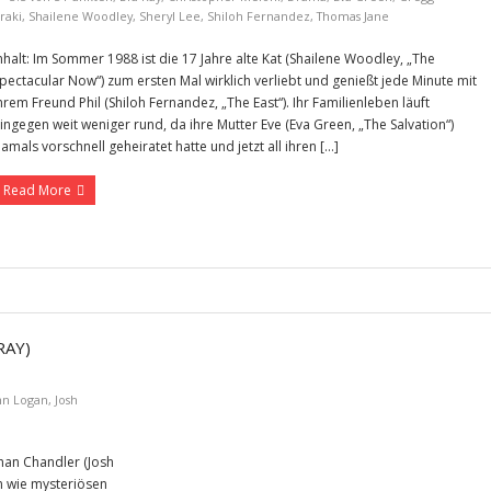
raki
,
Shailene Woodley
,
Sheryl Lee
,
Shiloh Fernandez
,
Thomas Jane
nhalt: Im Sommer 1988 ist die 17 Jahre alte Kat (Shailene Woodley, „The
pectacular Now“) zum ersten Mal wirklich verliebt und genießt jede Minute mit
hrem Freund Phil (Shiloh Fernandez, „The East“). Ihr Familienleben läuft
ingegen weit weniger rund, da ihre Mutter Eve (Eva Green, „The Salvation“)
amals vorschnell geheiratet hatte und jetzt all ihren […]
Read More
RAY)
hn Logan
,
Josh
han Chandler (Josh
n wie mysteriösen