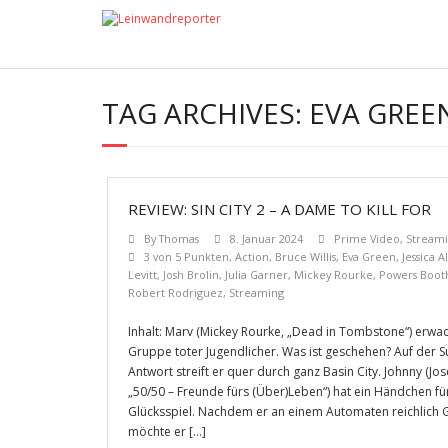
TAG ARCHIVES:
EVA GREE
REVIEW: SIN CITY 2 – A DAME TO KILL FOR
By
Thomas
8. Januar 2024
Prime Video
,
Stream
3 von 5 Punkten
,
Action
,
Bruce Willis
,
Eva Green
,
Jessica A
Levitt
,
Josh Brolin
,
Julia Garner
,
Mickey Rourke
,
Powers Boot
Robert Rodriguez
,
Streaming
Inhalt: Marv (Mickey Rourke, „Dead in Tombstone“) erwac
Gruppe toter Jugendlicher. Was ist geschehen? Auf der S
Antwort streift er quer durch ganz Basin City. Johnny (Jo
„50/50 – Freunde fürs (Über)Leben“) hat ein Händchen f
Glücksspiel. Nachdem er an einem Automaten reichlich 
möchte er […]