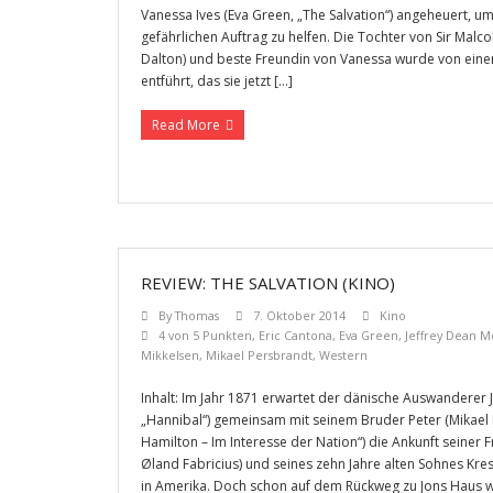
Vanessa Ives (Eva Green, „The Salvation“) angeheuert, u
gefährlichen Auftrag zu helfen. Die Tochter von Sir Mal
Dalton) und beste Freundin von Vanessa wurde von eine
entführt, das sie jetzt […]
Read More
REVIEW: THE SALVATION (KINO)
By
Thomas
7. Oktober 2014
Kino
4 von 5 Punkten
,
Eric Cantona
,
Eva Green
,
Jeffrey Dean 
Mikkelsen
,
Mikael Persbrandt
,
Western
Inhalt: Im Jahr 1871 erwartet der dänische Auswanderer 
„Hannibal“) gemeinsam mit seinem Bruder Peter (Mikael
Hamilton – Im Interesse der Nation“) die Ankunft seiner 
Øland Fabricius) und seines zehn Jahre alten Sohnes Kres
in Amerika. Doch schon auf dem Rückweg zu Jons Haus w