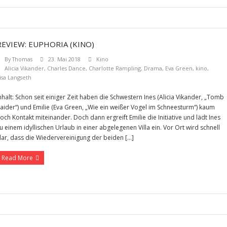
REVIEW: EUPHORIA (KINO)
By
Thomas
23. Mai 2018
Kino
Alicia Vikander
,
Charles Dance
,
Charlotte Rampling
,
Drama
,
Eva Green
,
kino
,
isa Langseth
nhalt: Schon seit einiger Zeit haben die Schwestern Ines (Alicia Vikander, „Tomb
aider“) und Emilie (Eva Green, „Wie ein weißer Vogel im Schneesturm“) kaum
och Kontakt miteinander. Doch dann ergreift Emilie die Initiative und lädt Ines
u einem idyllischen Urlaub in einer abgelegenen Villa ein. Vor Ort wird schnell
lar, dass die Wiedervereinigung der beiden […]
Read More