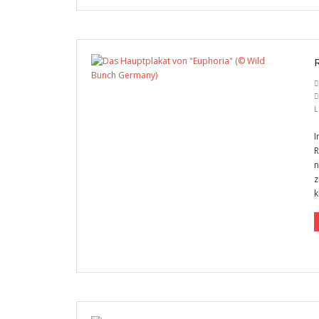
L
I
R
n
z
k