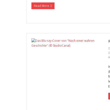
Read More
A
I
(
f
l
E