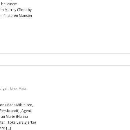
m bei einem
colm Murray (Timothy
m finsteren Monster
Morgan
,
kino
,
Mads
Jon (Mads Mikkelsen,
 Persbrandt, „Agent
Frau Marie (Nanna
ten (Toke Lars Bjarke)
ird […]