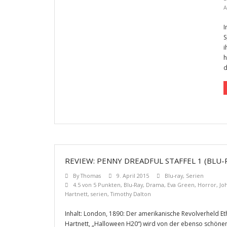
A
I
S
i
h
d
REVIEW: PENNY DREADFUL STAFFEL 1 (BLU-
By
Thomas
9. April 2015
Blu-ray
,
Serien
4.5 von 5 Punkten
,
Blu-Ray
,
Drama
,
Eva Green
,
Horror
,
Jo
Hartnett
,
serien
,
Timothy Dalton
Inhalt: London, 1890: Der amerikanische Revolverheld Et
Hartnett, „Halloween H20“) wird von der ebenso schöne