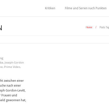
Kritiken
Filme und Serien nach Punkten
N
Home
/
Posts Ta
ing
lba
,
Joseph-Gordon
he
,
Prime Video
,
ht zwischen einer
uche nach einer
seph Gordon-Levitt,
ür Frauen und
Geld gewonnen hat,