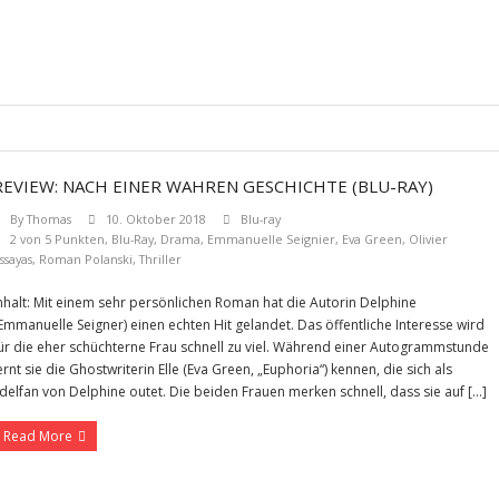
REVIEW: NACH EINER WAHREN GESCHICHTE (BLU-RAY)
By
Thomas
10. Oktober 2018
Blu-ray
2 von 5 Punkten
,
Blu-Ray
,
Drama
,
Emmanuelle Seignier
,
Eva Green
,
Olivier
ssayas
,
Roman Polanski
,
Thriller
nhalt: Mit einem sehr persönlichen Roman hat die Autorin Delphine
Emmanuelle Seigner) einen echten Hit gelandet. Das öffentliche Interesse wird
ür die eher schüchterne Frau schnell zu viel. Während einer Autogrammstunde
ernt sie die Ghostwriterin Elle (Eva Green, „Euphoria“) kennen, die sich als
delfan von Delphine outet. Die beiden Frauen merken schnell, dass sie auf […]
Read More