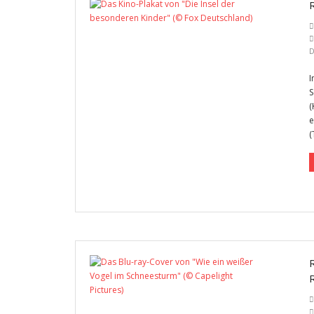
I
S
(
e
(