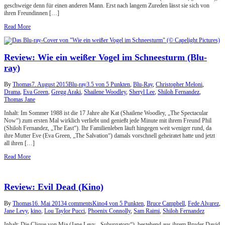
geschweige denn für einen anderen Mann. Erst nach langem Zureden lässt sie sich von
ihren Freundinnen […]
Read More
Review: Wie ein weißer Vogel im Schneesturm (Blu-
ray)
By
Thomas
7. August 2015
Blu-ray
3.5 von 5 Punkten
,
Blu-Ray
,
Christopher Meloni
,
Drama
,
Eva Green
,
Gregg Araki
,
Shailene Woodley
,
Sheryl Lee
,
Shiloh Fernandez
,
Thomas Jane
Inhalt: Im Sommer 1988 ist die 17 Jahre alte Kat (Shailene Woodley, „The Spectacular
Now“) zum ersten Mal wirklich verliebt und genießt jede Minute mit ihrem Freund Phil
(Shiloh Fernandez, „The East“). Ihr Familienleben läuft hingegen weit weniger rund, da
ihre Mutter Eve (Eva Green, „The Salvation“) damals vorschnell geheiratet hatte und jetzt
all ihren […]
Read More
Review: Evil Dead (Kino)
By
Thomas
16. Mai 2013
4 comments
Kino
4 von 5 Punkten
,
Bruce Campbell
,
Fede Alvarez
,
Jane Levy
,
kino
,
Lou Taylor Pucci
,
Phoenix Connolly
,
Sam Raimi
,
Shiloh Fernandez
Inhalt: Die Clique von Mia (Jane Levy, „Suburgatory“), bestehend aus ihrem Bruder David