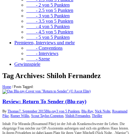
- 2 von 5 Punkten
- 2.5 von 5 Punkten
- 3 von 5 Punkten
- 3.5 von 5 Punkten
- 4 von 5 Punkten
- 4.5 von 5 Punkten
- 5 von 5 Punkten
Premieren, Interviews und mehr
- Conventions
- Interviews
- Szene
Gewinnspiele
Tag Archives:
Shiloh Fernandez
Home
/
Posts Tagged:
Review: Return To Sender (Blu-ray)
By
Thomas
7. September 2015
Blu-ray
3 von 5 Punkten
,
Blu-Ray
,
Nick Nolte
,
Rosamund
Pike
,
Rumer Willis
,
Scout Taylor-Compton
,
Shiloh Fernandez
,
Thriller
Inhalt: Für Miranda (Rosamund Pike) ist der Job als Krankenschwester ihr Leben. Die
ehrgeizige Frau möchte zur OP-Assistentin aufsteigen und sich ein größeres Haus leisten.
In ihrem Privatleben ist dabei kaum Platz für ihren Vater Mitchell (Nick Nolte, „Warrior“),