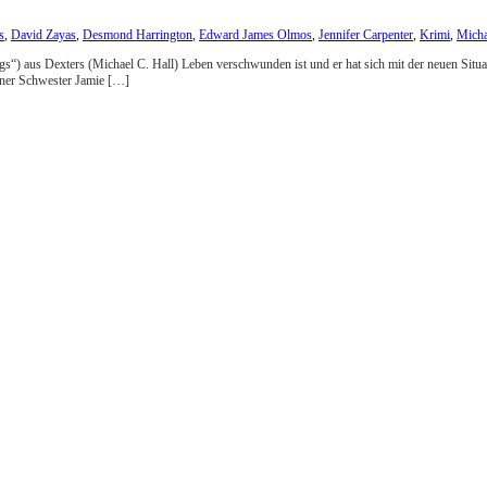
s
,
David Zayas
,
Desmond Harrington
,
Edward James Olmos
,
Jennifer Carpenter
,
Krimi
,
Micha
nings“) aus Dexters (Michael C. Hall) Leben verschwunden ist und er hat sich mit der neuen Sit
iner Schwester Jamie […]