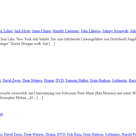
ric Lehne
,
Jack Alcott
,
Jamie Chung
,
Jennifer Carpenter
,
John Lithgow
,
Johnny Sequoyah
,
Juli
t Iron Lake, New York sehr beliebt. Der stets hilfsbereite Lebensgefährte von Dorfsheriff Ang
Metzger“ Dexter Morgan weiß. Seit […]
i
,
David Zayas
,
Dean Winters
,
Drama
,
DVD
,
Eamonn Walker
,
Ernie Hudson
,
Gefängnis
,
Haro
versucht verzweifelt, mit Unterstützung von Schwester Peter Marie (Rita Moreno) und seiner Mu
hristopher Meloni, „42 – […]
ni
,
David Zayas
,
Dean Winters
,
Drama
,
DVD
,
Erik King
,
Ernie Hudson
,
Gefängnis
,
Harold Pe