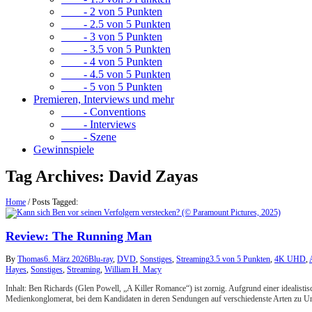
- 2 von 5 Punkten
- 2.5 von 5 Punkten
- 3 von 5 Punkten
- 3.5 von 5 Punkten
- 4 von 5 Punkten
- 4.5 von 5 Punkten
- 5 von 5 Punkten
Premieren, Interviews und mehr
- Conventions
- Interviews
- Szene
Gewinnspiele
Tag Archives:
David Zayas
Home
/
Posts Tagged:
Review: The Running Man
By
Thomas
6. März 2026
Blu-ray
,
DVD
,
Sonstiges
,
Streaming
3.5 von 5 Punkten
,
4K UHD
,
Hayes
,
Sonstiges
,
Streaming
,
William H. Macy
Inhalt: Ben Richards (Glen Powell, „A Killer Romance“) ist zornig. Aufgrund einer idealisti
Medienkonglomerat, bei dem Kandidaten in deren Sendungen auf verschiedenste Arten zu U