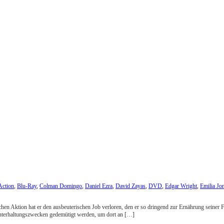
Action
,
Blu-Ray
,
Colman Domingo
,
Daniel Ezra
,
David Zayas
,
DVD
,
Edgar Wright
,
Emilia Jo
schen Aktion hat er den ausbeuterischen Job verloren, den er so dringend zur Ernährung seiner
nterhaltungszwecken gedemütigt werden, um dort an […]