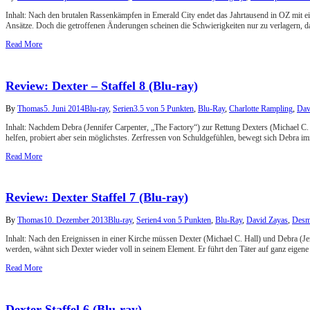
Inhalt: Nach den brutalen Rassenkämpfen in Emerald City endet das Jahrtausend in OZ mit 
Ansätze. Doch die getroffenen Änderungen scheinen die Schwierigkeiten nur zu verlagern, da
Read More
Review: Dexter – Staffel 8 (Blu-ray)
By
Thomas
5. Juni 2014
Blu-ray
,
Serien
3.5 von 5 Punkten
,
Blu-Ray
,
Charlotte Rampling
,
Dav
Inhalt: Nachdem Debra (Jennifer Carpenter, „The Factory“) zur Rettung Dexters (Michael C. Ha
helfen, probiert aber sein möglichstes. Zerfressen von Schuldgefühlen, bewegt sich Debra 
Read More
Review: Dexter Staffel 7 (Blu-ray)
By
Thomas
10. Dezember 2013
Blu-ray
,
Serien
4 von 5 Punkten
,
Blu-Ray
,
David Zayas
,
Desm
Inhalt: Nach den Ereignissen in einer Kirche müssen Dexter (Michael C. Hall) und Debra (Je
werden, wähnt sich Dexter wieder voll in seinem Element. Er führt den Täter auf ganz eigen
Read More
Dexter Staffel 6 (Blu-ray)