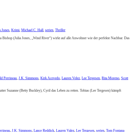
a Jones
,
Krimi
,
Michael C. Hall
,
serien
,
Thriller
ela Bishop (Julia Jones, „Wind River“) wirkt auf alle Anwohner wie der perfekte Nachbar. Das
ld Perrineau
,
J.K. Simmons
,
Kirk Acevedo
,
Lauren Velez
,
Lee Tergesen
,
Rita Moreno
,
Scott
tter Suzanne (Betty Buckley), Cyril das Leben zu retten. Tobias (Lee Tergesen) kämpft
rrineau
,
J.K. Simmons
,
Lance Reddick
,
Lauren Valez
,
Lee Tergesen
,
serien
,
Tom Fontana