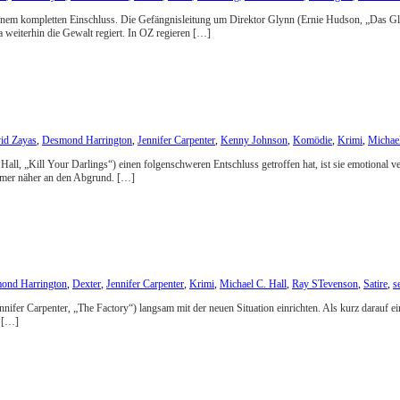
einem kompletten Einschluss. Die Gefängnisleitung um Direktor Glynn (Ernie Hudson, „Das Gl
 weiterhin die Gewalt regiert. In OZ regieren […]
id Zayas
,
Desmond Harrington
,
Jennifer Carpenter
,
Kenny Johnson
,
Komödie
,
Krimi
,
Michael
ll, „Kill Your Darlings“) einen folgenschweren Entschluss getroffen hat, ist sie emotional ve
immer näher an den Abgrund. […]
ond Harrington
,
Dexter
,
Jennifer Carpenter
,
Krimi
,
Michael C. Hall
,
Ray STevenson
,
Satire
,
s
nnifer Carpenter, „The Factory“) langsam mit der neuen Situation einrichten. Als kurz darauf 
e […]