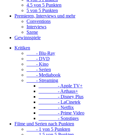
4.5 von 5 Punkten
5 von 5 Punkten
Premieren, Interviews und mehr
Conventions
Interviews
Szene
Gewinnspiele
Kritiken
- Blu-Ray
- DVD
- Kino
- Serien
- Mediabook
- Streaming
- Apple TV+
- Arthaus+
- Disney Plus
- LaCinetek
- Netflix
- Prime Video
- Sonstiges
Filme und Serien nach Punkten
- 1 von 5 Punkten
- 1.5 von 5 Punkten