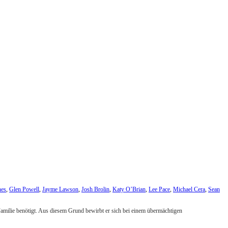
nes
,
Glen Powell
,
Jayme Lawson
,
Josh Brolin
,
Katy O’Brian
,
Lee Pace
,
Michael Cera
,
Sean
 Familie benötigt. Aus diesem Grund bewirbt er sich bei einem übermächtigen