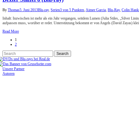
By
Thomas
5. Juni 2013
Blu-ray
,
Serien
3 von 5 Punkten
,
Aimee Garcia
,
Blu-Ray
,
Colin Hank
Inhalt: Inzwischen ist mehr als ein Jahr vergangen, seitdem Lumen (Julia Stiles, „Silver Li
aufpassen muss, worüber er redet. Unterstützung bekommt er von Angels (David Zayas) kle
Read More
1
2
Unsere Partner
Autoren