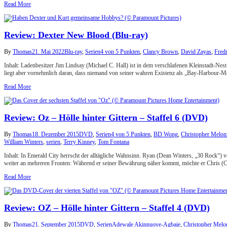
Read More
Review: Dexter New Blood (Blu-ray)
By
Thomas
21. Mai 2022
Blu-ray
,
Serien
4 von 5 Punkten
,
Clancy Brown
,
David Zayas
,
Fred
Inhalt: Ladenbesitzer Jim Lindsay (Michael C. Hall) ist in dem verschlafenen Kleinstadt-Nes
liegt aber vornehmlich daran, dass niemand von seiner wahren Existenz als „Bay-Harbour-
Read More
Review: Oz – Hölle hinter Gittern – Staffel 6 (DVD)
By
Thomas
18. Dezember 2015
DVD
,
Serien
4 von 5 Punkten
,
BD Wong
,
Christopher Melon
William Winters
,
serien
,
Terry Kinney
,
Tom Fontana
Inhalt: In Emerald City herrscht der alltägliche Wahnsinn. Ryan (Dean Winters, „30 Rock“) 
weiter an mehreren Fronten: Während er seiner Bewährung näher kommt, möchte er Chris (C
Read More
Review: OZ – Hölle hinter Gittern – Staffel 4 (DVD)
By
Thomas
21. September 2015
DVD
,
Serien
Adewale Akinnuoye-Agbaje
,
Christopher Melo