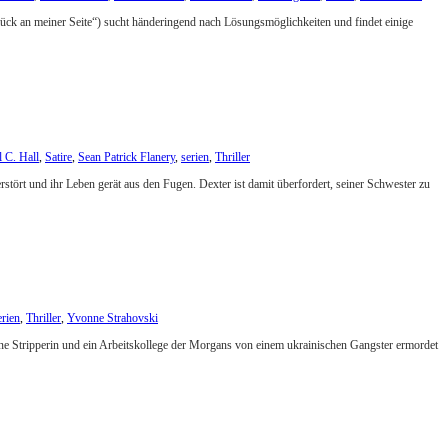
ück an meiner Seite“) sucht händeringend nach Lösungsmöglichkeiten und findet einige
 C. Hall
,
Satire
,
Sean Patrick Flanery
,
serien
,
Thriller
rstört und ihr Leben gerät aus den Fugen. Dexter ist damit überfordert, seiner Schwester zu
erien
,
Thriller
,
Yvonne Strahovski
eine Stripperin und ein Arbeitskollege der Morgans von einem ukrainischen Gangster ermordet