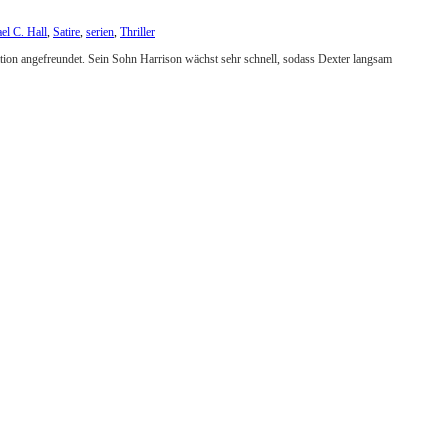
el C. Hall
,
Satire
,
serien
,
Thriller
uation angefreundet. Sein Sohn Harrison wächst sehr schnell, sodass Dexter langsam