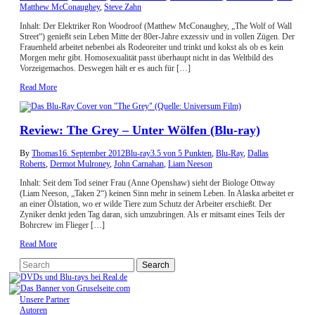
Matthew McConaughey
,
Steve Zahn
Inhalt: Der Elektriker Ron Woodroof (Matthew McConaughey, „The Wolf of Wall
Street“) genießt sein Leben Mitte der 80er-Jahre exzessiv und in vollen Zügen. Der
Frauenheld arbeitet nebenbei als Rodeoreiter und trinkt und kokst als ob es kein
Morgen mehr gibt. Homosexualität passt überhaupt nicht in das Weltbild des
Vorzeigemachos. Deswegen hält er es auch für […]
Read More
Review: The Grey – Unter Wölfen (Blu-ray)
By
Thomas
16. September 2012
Blu-ray
3.5 von 5 Punkten
,
Blu-Ray
,
Dallas
Roberts
,
Dermot Mulroney
,
John Carnahan
,
Liam Neeson
Inhalt: Seit dem Tod seiner Frau (Anne Openshaw) sieht der Biologe Ottway
(Liam Neeson, „Taken 2“) keinen Sinn mehr in seinem Leben. In Alaska arbeitet er
an einer Ölstation, wo er wilde Tiere zum Schutz der Arbeiter erschießt. Der
Zyniker denkt jeden Tag daran, sich umzubringen. Als er mitsamt eines Teils der
Bohrcrew im Flieger […]
Read More
Unsere Partner
Autoren