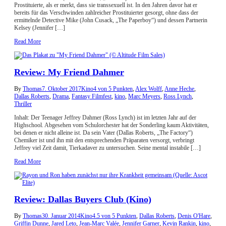
Prostituierte, als er merkt, dass sie transsexuell ist. In den Jahren davor hat er
bereits für das Verschwinden zahlreicher Prostituierter gesorgt, ohne dass der
ermittelnde Detective Mike (John Cusack, „The Paperboy“) und dessen Partnerin
Kelsey (Jennifer […]
Read More
Review: My Friend Dahmer
By
Thomas
7. Oktober 2017
Kino
4 von 5 Punkten
,
Alex Wolff
,
Anne Heche
,
Dallas Roberts
,
Drama
,
Fantasy Filmfest
,
kino
,
Marc Meyers
,
Ross Lynch
,
Thriller
Inhalt: Der Teenager Jeffrey Dahmer (Ross Lynch) ist im letzten Jahr auf der
Highschool. Abgesehen vom Schulorchester hat der Sonderling kaum Aktivitäten,
bei denen er nicht alleine ist. Da sein Vater (Dallas Roberts, „The Factory“)
Chemiker ist und ihn mit den entsprechenden Präparaten versorgt, verbringt
Jeffrey viel Zeit damit, Tierkadaver zu untersuchen. Seine mental instabile […]
Read More
Review: Dallas Buyers Club (Kino)
By
Thomas
30. Januar 2014
Kino
4.5 von 5 Punkten
,
Dallas Roberts
,
Denis O'Hare
,
Griffin Dunne
,
Jared Leto
,
Jean-Marc Valée
,
Jennifer Garner
,
Kevin Rankin
,
kino
,