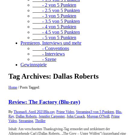
- 2 von 5 Punkten
- 2.5 von 5 Punkten
- 3 von 5 Punkten
- 3.5 von 5 Punkten
- 4 von 5 Punkten
- 4.5 von 5 Punkten
- 5 von 5 Punkten
Premieren, Interviews und mehr
- Conventions
- Interviews
- Szene
Gewinnspiele
Tag Archives:
Dallas Roberts
Home
/
Posts Tagged:
Review: The Factory (Blu-ray)
By
Thomas
6. April 2021
Blu-ray
,
Prime Video
,
Streaming
3 von 5 Punkten
,
Blu-
Ray
,
Dallas Roberts
,
Jennifer Carpenter
,
John Cusack
,
Morgan O'Neill
,
Prime
Video
,
Streaming
,
Thriller
Inhalt: Am verschneiten Thanksgiving-Tag ermordet und zerkleinert der
Alleinstehende Carl (Dallas Roberts, „The Grey – Unter Wölfen“) kurzerhand eine