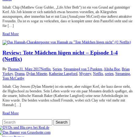
Inhalt: Chip (Matthew Gray Gubler, „Life After Beth“) ist ein von Grund auf gutmütiger
Kerl. Als Job könnte er sich natürlich etwas besseres vorstellen, als Klärgruben
auszupumpen, aber immerhin hat er mit Liza (AnnaLynne McCord) eine äußerst attraktive
Freundin. Da ist es sogar zu verkraften, dass er komplett unter dem Pantoffel steht und sie
für […]
Read More
Review: Tote Mädchen lügen nicht – Episode 1-4
(Netflix)
By
Thomas
31. März 2017
Netflix
,
Serien
,
Streaming
4 von 5 Punkten
,
Alisha Boe
,
Brian
Yorkey
,
Drama
,
Dylan Minette
,
Katherine Langford
,
Mystery
,
Netflix
,
serien
,
Streaming
,
Tom McCarthy
Inhalt: Clay Jensen (Dylan Minette) ist ein netter, aber ruhiger Kerl, der kurz davor steht,
die Highschool zu beenden. Sein Leben wurde vor ein paar Monaten deutlich spaßiger, als
die smarte, hübsche Hannah Baker (Katherine Langford) seine neue Arbeitskollegin im
Kino wurde. Die beiden wurden schnell Freunde, wobei sich Clay sehr viel mehr mit
Hannah […]
Read More