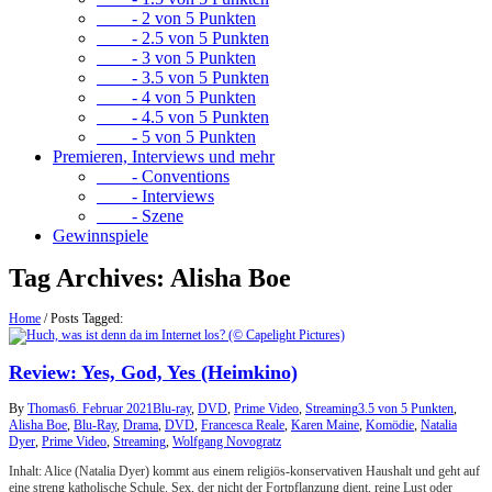
- 2 von 5 Punkten
- 2.5 von 5 Punkten
- 3 von 5 Punkten
- 3.5 von 5 Punkten
- 4 von 5 Punkten
- 4.5 von 5 Punkten
- 5 von 5 Punkten
Premieren, Interviews und mehr
- Conventions
- Interviews
- Szene
Gewinnspiele
Tag Archives:
Alisha Boe
Home
/
Posts Tagged:
Review: Yes, God, Yes (Heimkino)
By
Thomas
6. Februar 2021
Blu-ray
,
DVD
,
Prime Video
,
Streaming
3.5 von 5 Punkten
,
Alisha Boe
,
Blu-Ray
,
Drama
,
DVD
,
Francesca Reale
,
Karen Maine
,
Komödie
,
Natalia
Dyer
,
Prime Video
,
Streaming
,
Wolfgang Novogratz
Inhalt: Alice (Natalia Dyer) kommt aus einem religiös-konservativen Haushalt und geht auf
eine streng katholische Schule. Sex, der nicht der Fortpflanzung dient, reine Lust oder