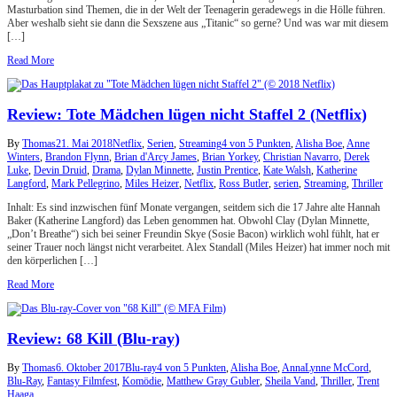
Masturbation sind Themen, die in der Welt der Teenagerin geradewegs in die Hölle führen.
Aber weshalb sieht sie dann die Sexszene aus „Titanic“ so gerne? Und was war mit diesem
[…]
Read More
Review: Tote Mädchen lügen nicht Staffel 2 (Netflix)
By
Thomas
21. Mai 2018
Netflix
,
Serien
,
Streaming
4 von 5 Punkten
,
Alisha Boe
,
Anne
Winters
,
Brandon Flynn
,
Brian d'Arcy James
,
Brian Yorkey
,
Christian Navarro
,
Derek
Luke
,
Devin Druid
,
Drama
,
Dylan Minnette
,
Justin Prentice
,
Kate Walsh
,
Katherine
Langford
,
Mark Pellegrino
,
Miles Heizer
,
Netflix
,
Ross Butler
,
serien
,
Streaming
,
Thriller
Inhalt: Es sind inzwischen fünf Monate vergangen, seitdem sich die 17 Jahre alte Hannah
Baker (Katherine Langford) das Leben genommen hat. Obwohl Clay (Dylan Minnette,
„Don’t Breathe“) sich bei seiner Freundin Skye (Sosie Bacon) wirklich wohl fühlt, hat er
seiner Trauer noch längst nicht verarbeitet. Alex Standall (Miles Heizer) hat immer noch mit
den körperlichen […]
Read More
Review: 68 Kill (Blu-ray)
By
Thomas
6. Oktober 2017
Blu-ray
4 von 5 Punkten
,
Alisha Boe
,
AnnaLynne McCord
,
Blu-Ray
,
Fantasy Filmfest
,
Komödie
,
Matthew Gray Gubler
,
Sheila Vand
,
Thriller
,
Trent
Haaga