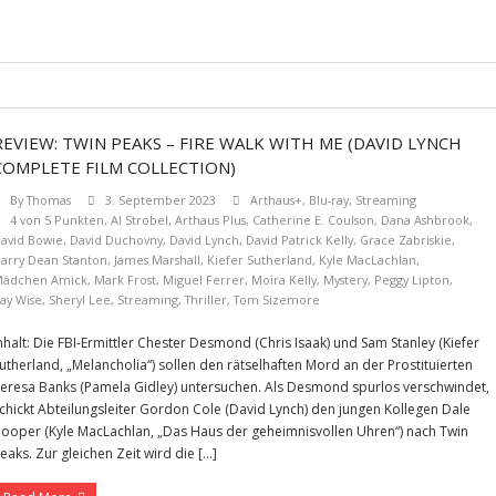
REVIEW: TWIN PEAKS – FIRE WALK WITH ME (DAVID LYNCH
COMPLETE FILM COLLECTION)
By
Thomas
3. September 2023
Arthaus+
,
Blu-ray
,
Streaming
4 von 5 Punkten
,
Al Strobel
,
Arthaus Plus
,
Catherine E. Coulson
,
Dana Ashbrook
,
avid Bowie
,
David Duchovny
,
David Lynch
,
David Patrick Kelly
,
Grace Zabriskie
,
arry Dean Stanton
,
James Marshall
,
Kiefer Sutherland
,
Kyle MacLachlan
,
ädchen Amick
,
Mark Frost
,
Miguel Ferrer
,
Moira Kelly
,
Mystery
,
Peggy Lipton
,
ay Wise
,
Sheryl Lee
,
Streaming
,
Thriller
,
Tom Sizemore
nhalt: Die FBI-Ermittler Chester Desmond (Chris Isaak) und Sam Stanley (Kiefer
utherland, „Melancholia“) sollen den rätselhaften Mord an der Prostituierten
eresa Banks (Pamela Gidley) untersuchen. Als Desmond spurlos verschwindet,
chickt Abteilungsleiter Gordon Cole (David Lynch) den jungen Kollegen Dale
ooper (Kyle MacLachlan, „Das Haus der geheimnisvollen Uhren“) nach Twin
eaks. Zur gleichen Zeit wird die […]