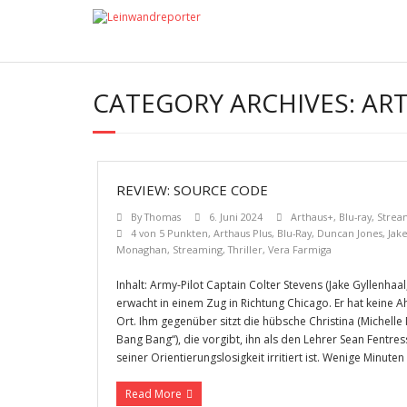
CATEGORY ARCHIVES:
AR
REVIEW: SOURCE CODE
By
Thomas
6. Juni 2024
Arthaus+
,
Blu-ray
,
Strea
4 von 5 Punkten
,
Arthaus Plus
,
Blu-Ray
,
Duncan Jones
,
Jak
Monaghan
,
Streaming
,
Thriller
,
Vera Farmiga
Inhalt: Army-Pilot Captain Colter Stevens (Jake Gyllenhaa
erwacht in einem Zug in Richtung Chicago. Er hat keine A
Ort. Ihm gegenüber sitzt die hübsche Christina (Michelle
Bang Bang“), die vorgibt, ihn als den Lehrer Sean Fentre
seiner Orientierungslosigkeit irritiert ist. Wenige Minuten
Read More