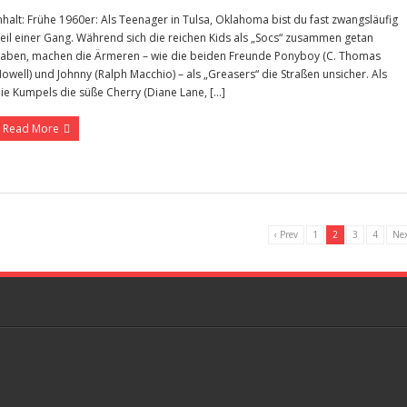
nhalt: Frühe 1960er: Als Teenager in Tulsa, Oklahoma bist du fast zwangsläufig
eil einer Gang. Während sich die reichen Kids als „Socs“ zusammen getan
aben, machen die Ärmeren – wie die beiden Freunde Ponyboy (C. Thomas
owell) und Johnny (Ralph Macchio) – als „Greasers“ die Straßen unsicher. Als
ie Kumpels die süße Cherry (Diane Lane, […]
Read More
‹ Prev
1
2
3
4
Nex