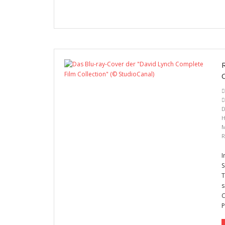
D
H
M
R
I
S
T
s
C
P