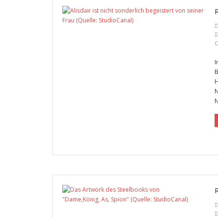
C
I
B
H
N
N