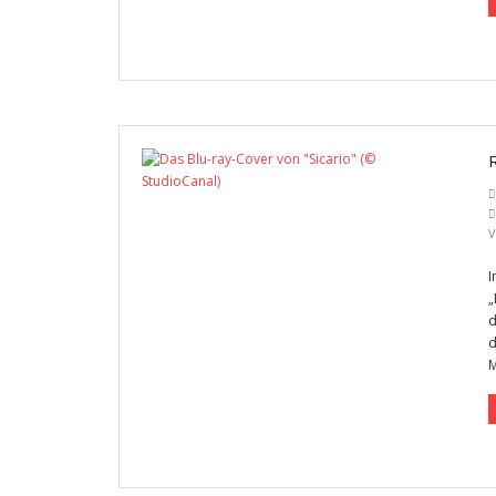
V
I
„
d
d
M