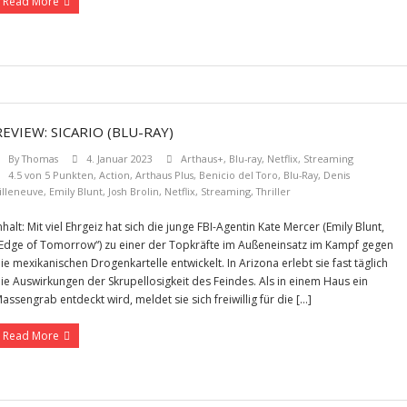
Read More
REVIEW: SICARIO (BLU-RAY)
By
Thomas
4. Januar 2023
Arthaus+
,
Blu-ray
,
Netflix
,
Streaming
4.5 von 5 Punkten
,
Action
,
Arthaus Plus
,
Benicio del Toro
,
Blu-Ray
,
Denis
illeneuve
,
Emily Blunt
,
Josh Brolin
,
Netflix
,
Streaming
,
Thriller
nhalt: Mit viel Ehrgeiz hat sich die junge FBI-Agentin Kate Mercer (Emily Blunt,
Edge of Tomorrow“) zu einer der Topkräfte im Außeneinsatz im Kampf gegen
ie mexikanischen Drogenkartelle entwickelt. In Arizona erlebt sie fast täglich
ie Auswirkungen der Skrupellosigkeit des Feindes. Als in einem Haus ein
assengrab entdeckt wird, meldet sie sich freiwillig für die […]
Read More