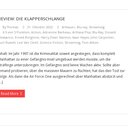
REVIEW: DIE KLAPPERSCHLANGE
By
Thomas
31. Oktober 2022
Arthaus+
,
Blu-ray
,
Streaming
4.5 von 5 Punkten
,
Action
,
Adrienne Barbeau
,
Arthaus Plus
,
Blu-Ray
,
Donald
leasance
,
Ernest Borgnine
,
Harry Dean Stanton
,
Isaac Hayes
,
John Carpenter
,
urt Russell
,
Lee Van Cleef
,
Science Fiction
,
Streaming
,
Tom Atkins
nhalt: Im Jahr 1997 ist die Kriminalität soweit angestiegen, dass komplett
anhattan zu einer Gefängnis-Insel umgebaut werden musste, um die
träflinge unterzubringen. Im Gefängnis sind keine Wachen aktiv. Sollte aber
emand probieren, über die massiven Mauern zu flüchten, hat das den Tod zur
olge. Als dann die Air Force One ausgerechnet über Manhattan abstürzt und
…]
Read More