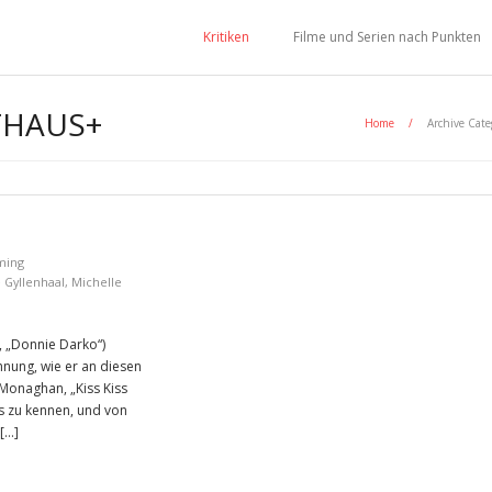
Kritiken
Filme und Serien nach Punkten
THAUS+
Home
/
Archive Cate
ming
e Gyllenhaal
,
Michelle
l, „Donnie Darko“)
hnung, wie er an diesen
 Monaghan, „Kiss Kiss
ss zu kennen, und von
 […]