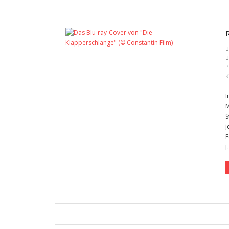
P
K
I
M
S
j
F
[