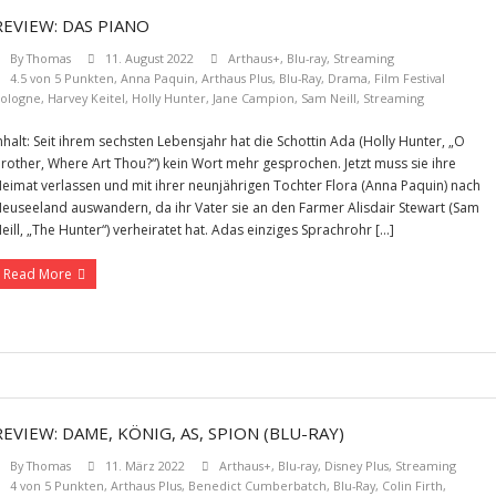
REVIEW: DAS PIANO
By
Thomas
11. August 2022
Arthaus+
,
Blu-ray
,
Streaming
4.5 von 5 Punkten
,
Anna Paquin
,
Arthaus Plus
,
Blu-Ray
,
Drama
,
Film Festival
ologne
,
Harvey Keitel
,
Holly Hunter
,
Jane Campion
,
Sam Neill
,
Streaming
nhalt: Seit ihrem sechsten Lebensjahr hat die Schottin Ada (Holly Hunter, „O
rother, Where Art Thou?“) kein Wort mehr gesprochen. Jetzt muss sie ihre
eimat verlassen und mit ihrer neunjährigen Tochter Flora (Anna Paquin) nach
euseeland auswandern, da ihr Vater sie an den Farmer Alisdair Stewart (Sam
eill, „The Hunter“) verheiratet hat. Adas einziges Sprachrohr […]
Read More
REVIEW: DAME, KÖNIG, AS, SPION (BLU-RAY)
By
Thomas
11. März 2022
Arthaus+
,
Blu-ray
,
Disney Plus
,
Streaming
4 von 5 Punkten
,
Arthaus Plus
,
Benedict Cumberbatch
,
Blu-Ray
,
Colin Firth
,