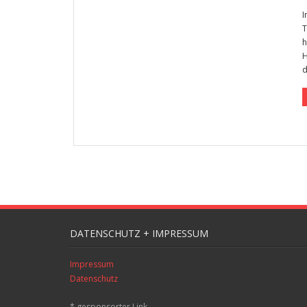
I
T
h
H
d
DATENSCHUTZ + IMPRESSUM
Impressum
Datenschutz
* gesponsorter Link