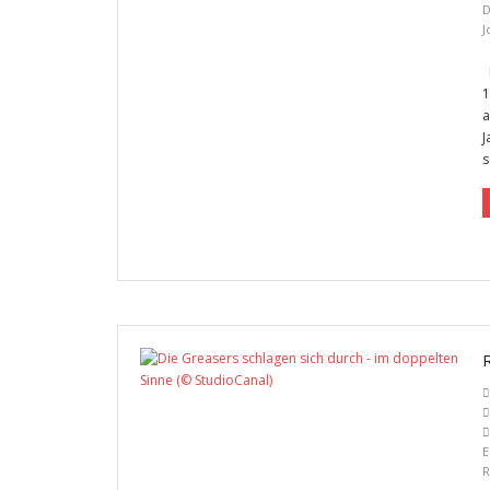
D
J
H
1
a
J
s
E
R