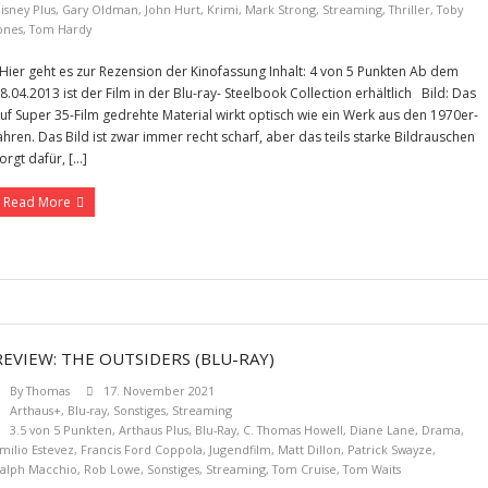
isney Plus
,
Gary Oldman
,
John Hurt
,
Krimi
,
Mark Strong
,
Streaming
,
Thriller
,
Toby
ones
,
Tom Hardy
ier geht es zur Rezension der Kinofassung Inhalt: 4 von 5 Punkten Ab dem
8.04.2013 ist der Film in der Blu-ray- Steelbook Collection erhältlich Bild: Das
uf Super 35-Film gedrehte Material wirkt optisch wie ein Werk aus den 1970er-
ahren. Das Bild ist zwar immer recht scharf, aber das teils starke Bildrauschen
orgt dafür, […]
Read More
REVIEW: THE OUTSIDERS (BLU-RAY)
By
Thomas
17. November 2021
Arthaus+
,
Blu-ray
,
Sonstiges
,
Streaming
3.5 von 5 Punkten
,
Arthaus Plus
,
Blu-Ray
,
C. Thomas Howell
,
Diane Lane
,
Drama
,
milio Estevez
,
Francis Ford Coppola
,
Jugendfilm
,
Matt Dillon
,
Patrick Swayze
,
alph Macchio
,
Rob Lowe
,
Sonstiges
,
Streaming
,
Tom Cruise
,
Tom Waits