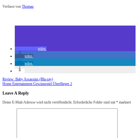
Verfasst von
Thomas
.
Zuletzt geändert am
29.09.2023
Review: Nirgendwo (Blu-ray)
teilen
teilen
teilen
Review: Baby Assassins (Blu-ray)
Home Entertainment Gewinnspiel Überflieger 2
Leave A Reply
Deine E-Mail-Adresse wird nicht veröffentlicht.
Erforderliche Felder sind mit
*
markiert