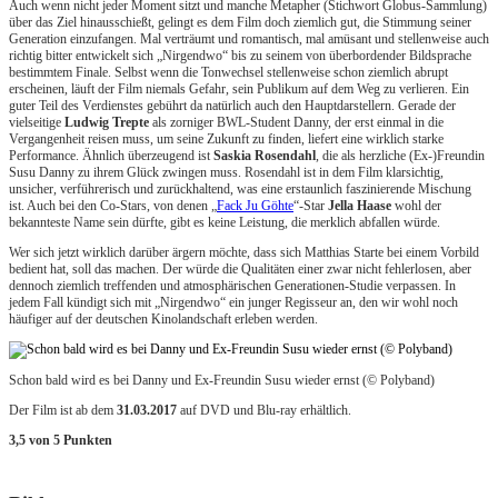
Auch wenn nicht jeder Moment sitzt und manche Metapher (Stichwort Globus-Sammlung)
über das Ziel hinausschießt, gelingt es dem Film doch ziemlich gut, die Stimmung seiner
Generation einzufangen. Mal verträumt und romantisch, mal amüsant und stellenweise auch
richtig bitter entwickelt sich „Nirgendwo“ bis zu seinem von überbordender Bildsprache
bestimmtem Finale. Selbst wenn die Tonwechsel stellenweise schon ziemlich abrupt
erscheinen, läuft der Film niemals Gefahr, sein Publikum auf dem Weg zu verlieren. Ein
guter Teil des Verdienstes gebührt da natürlich auch den Hauptdarstellern. Gerade der
vielseitige
Ludwig Trepte
als zorniger BWL-Student Danny, der erst einmal in die
Vergangenheit reisen muss, um seine Zukunft zu finden, liefert eine wirklich starke
Performance. Ähnlich überzeugend ist
Saskia Rosendahl
, die als herzliche (Ex-)Freundin
Susu Danny zu ihrem Glück zwingen muss. Rosendahl ist in dem Film klarsichtig,
unsicher, verführerisch und zurückhaltend, was eine erstaunlich faszinierende Mischung
ist. Auch bei den Co-Stars, von denen „
Fack Ju Göhte
“-Star
Jella Haase
wohl der
bekannteste Name sein dürfte, gibt es keine Leistung, die merklich abfallen würde.
Wer sich jetzt wirklich darüber ärgern möchte, dass sich Matthias Starte bei einem Vorbild
bedient hat, soll das machen. Der würde die Qualitäten einer zwar nicht fehlerlosen, aber
dennoch ziemlich treffenden und atmosphärischen Generationen-Studie verpassen. In
jedem Fall kündigt sich mit „Nirgendwo“ ein junger Regisseur an, den wir wohl noch
häufiger auf der deutschen Kinolandschaft erleben werden.
Schon bald wird es bei Danny und Ex-Freundin Susu wieder ernst (© Polyband)
Der Film ist ab dem
31.03.2017
auf DVD und Blu-ray erhältlich.
3,5 von 5 Punkten