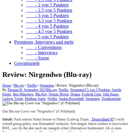
- 2 von 5 Punkten
- 2.5 von 5 Punkten
- 3 von 5 Punkten
- 3.5 von 5 Punkten
- 4 von 5 Punkten
- 4.5 von 5 Punkten
- 5 von 5 Punkten
Premieren, Interviews und mehr
- Conventions
- Interviews
- Szene
Gewinnspiele
Review: Nirgendwo (Blu-ray)
Home
/
Blu-ray
•
Netflix
•
Streaming
/
Review: Nirgendwo (Blu-ray)
By
Thomas
29. September 2023
Blu-ray
,
Netflix
,
Streaming
3.5 von 5 Punkten
,
Amelie
Kiefer
,
Ben Münchow
,
Blu-Ray
,
Dennis Mojen
,
Drama
,
Frederik Götz
,
Jella Haase
,
Ludwig Trepte
,
Matthias Starte
,
Netflix
,
Saskia Rosendahl
,
Streaming
,
Tragikomödie
Das Blu-ray-Cover von “Nirgendwo” (© Polyband)
Inhalt:
Nach seinem Abitur konnte es Danny (Ludwig Trepte, „
Deutschland 83
“) nicht
schnell genug gehen, sein Heimatdorf verlassen. Seit einigen Jahren studiert er inzwischen
BWL, was für ihn aber auch nur mangels echter Alternativen funktioniert. Als er eines