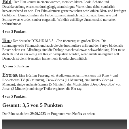
Bild
:
Der Film kommt in einem warmen, ziemlich klaren Look. Schärfe und
Detaildarstellung erreichen durchgängig ziemlich gute Werte, ohne dabei sonderlich
hervorstechend zu sein. Der Film alterniert gerne zwischen sehr kühlen Blau- und kräftigen
Gelbtönen. Dennoch sehen die Farben zumeist ziemlich natürlich aus. Kontraste und
Schwarzwert wurden sauber eingestellt. Wirklich auffällige Unruhen sind nur selten
wahrnehmbar.
4 von 5 Punkten
Ton
:
Der deutsche DTS-HD MA 5.1-Ton überzeugt zu großen Teilen. Die
stimmungsvolle Filmmusik und auch die Geräuschkulisse während der Partys bindet alle
Boxen schön ein. Allerdings sind die Dialoge manchmal etwas schwachbrüstig. Hier muss
doch ab und zu ein wenig am Regler nachjustiert werden, wenn nichts untergehen soll.
Dennoch ist die Präsentation immer noch überdurchschnittlich.
3,5 von 5 Punkten
Extras
:
Eine Hörfilm-Fassung, ein Audiokommentar, Interviews mit Kino + und
Rocketbeans TV (63 Minuten), Crew-Videos (11 Minuten), ein Outtake-Video (4
Minuten), einige entfernte Szenen (5 Minuten), das Musikvideo „Deep Deep Blue“ von
Jonah (3 Minuten) und einige Trailer ergänzen die Blu-ray.
4 von 5 Punkten
Gesamt: 3,5 von 5 Punkten
Der Film ist ab dem
29.09.2023
im Programm von
Netflix
zu sehen.