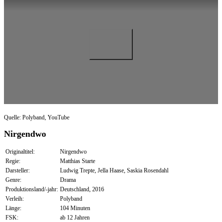
Quelle: Polyband, YouTube
Nirgendwo
Originaltitel:
Nirgendwo
Regie:
Matthias Starte
Darsteller:
Ludwig Trepte, Jella Haase, Saskia Rosendahl
Genre:
Drama
Produktionsland/-jahr:
Deutschland, 2016
Verleih:
Polyband
Länge:
104 Minuten
FSK:
ab 12 Jahren