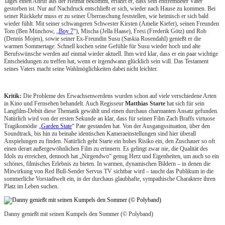
Tages einen Anruf aus der Heimat bekommt, erfährt er, dass sein entfremdeter Vater
gestorben ist. Nur auf Nachdruck entschließt er sich, wieder nach Hause zu kommen. Bei
seiner Rückkehr muss er zu seiner Überraschung feststellen, wie heimisch er sich bald
wieder fühlt. Mit seiner schwangeren Schwester Kirsten (Amelie Kiefer), seinen Freunden
Tom (Ben Münchow, „
Boy 7
“), Mischa (Jella Haase), Fresi (Frederik Götz) und Rob
(Dennis Mojen), sowie seiner Ex-Freundin Susu (Saskia Rosendahl) genießt er die
warmen Sommertage. Schnell kochen seine Gefühle für Susu wieder hoch und alte
Berufswünsche werden auf einmal wieder aktuell. Ihm wird klar, dass er ein paar wichtige
Entscheidungen zu treffen hat, wenn er irgendwann glücklich sein will. Das Testament
seines Vaters macht seine Wahlmöglichkeiten dabei nicht leichter.
Kritik:
Die Probleme des Erwachsenwerdens wurden schon auf viele verschiedene Arten
in Kino und Fernsehen behandelt. Auch Regisseur
Matthias Starte
hat sich für sein
Langfilm-Debüt diese Thematik gewählt und einen durchaus charmanten Ansatz gefunden.
Natürlich wird von der ersten Sekunde an klar, dass für seinen Film Zach Braffs virtuose
Tragikomödie „
Garden State
“ Pate gestanden hat. Von der Ausgangssituation, über den
Soundtrack, bis hin zu beinahe identischen Kameraeinstellungen sind hier überall
Anspielungen zu finden. Natürlich geht Starte ein hohes Risiko ein, den Zuschauer so oft
einen derart außergewöhnlichen Film zu erinnern. Es gelingt zwar nie, die Qualität des
Idols zu erreichen, dennoch hat „Nirgendwo“ genug Herz und Eigenheiten, um auch so ein
schönes, filmisches Erlebnis zu bieten. In warmen, dynamischen Bildern – in denen die
Mitwirkung von Red Bull-Sender Servus TV sichtbar wird – taucht das Publikum in die
sommerliche Vorstadtwelt ein, in der durchaus glaubhafte, sympathische Charaktere ihren
Platz im Leben suchen.
Danny genießt mit seinen Kumpels den Sommer (© Polyband)