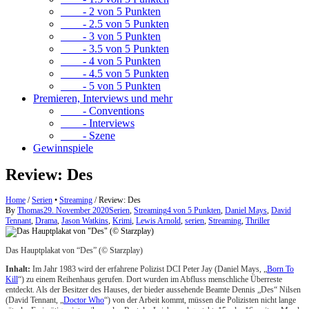
- 2 von 5 Punkten
- 2.5 von 5 Punkten
- 3 von 5 Punkten
- 3.5 von 5 Punkten
- 4 von 5 Punkten
- 4.5 von 5 Punkten
- 5 von 5 Punkten
Premieren, Interviews und mehr
- Conventions
- Interviews
- Szene
Gewinnspiele
Review: Des
Home
/
Serien
•
Streaming
/
Review: Des
By
Thomas
29. November 2020
Serien
,
Streaming
4 von 5 Punkten
,
Daniel Mays
,
David
Tennant
,
Drama
,
Jason Watkins
,
Krimi
,
Lewis Arnold
,
serien
,
Streaming
,
Thriller
Das Hauptplakat von “Des” (© Starzplay)
Inhalt:
Im Jahr 1983 wird der erfahrene Polizist DCI Peter Jay (Daniel Mays, „
Born To
Kill
“) zu einem Reihenhaus gerufen. Dort wurden im Abfluss menschliche Überreste
entdeckt. Als der Besitzer des Hauses, der bieder aussehende Beamte Dennis „Des“ Nilsen
(David Tennant, „
Doctor Who
“) von der Arbeit kommt, müssen die Polizisten nicht lange