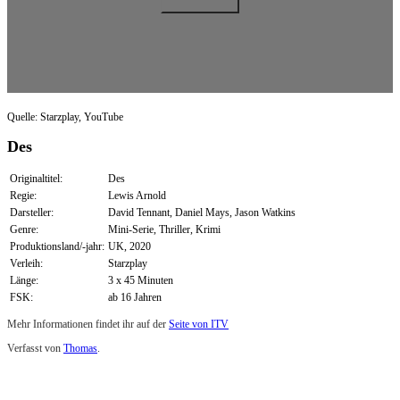
Quelle: Starzplay, YouTube
Des
Originaltitel:
Des
Regie:
Lewis Arnold
Darsteller:
David Tennant, Daniel Mays, Jason Watkins
Genre:
Mini-Serie, Thriller, Krimi
Produktionsland/-jahr:
UK, 2020
Verleih:
Starzplay
Länge:
3 x 45 Minuten
FSK:
ab 16 Jahren
Mehr Informationen findet ihr auf der
Seite von ITV
Verfasst von
Thomas
.
Zuletzt geändert am
29.11.2020
Review: Des (Starzplay)