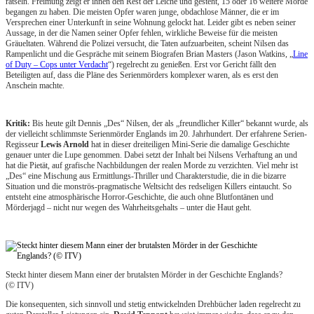
rätseln. Freimütig zeigt er ihnen den Rest der Leiche und gesteht, 15 oder 16 weitere Morde
begangen zu haben. Die meisten Opfer waren junge, obdachlose Männer, die er im
Versprechen einer Unterkunft in seine Wohnung gelockt hat. Leider gibt es neben seiner
Aussage, in der die Namen seiner Opfer fehlen, wirkliche Beweise für die meisten
Gräueltaten. Während die Polizei versucht, die Taten aufzuarbeiten, scheint Nilsen das
Rampenlicht und die Gespräche mit seinem Biografen Brian Masters (Jason Watkins, „
Line
of Duty – Cops unter Verdacht
“) regelrecht zu genießen. Erst vor Gericht fällt den
Beteiligten auf, dass die Pläne des Serienmörders komplexer waren, als es erst den
Anschein machte.
Kritik:
Bis heute gilt Dennis „Des“ Nilsen, der als „freundlicher Killer“ bekannt wurde, als
der vielleicht schlimmste Serienmörder Englands im 20. Jahrhundert. Der erfahrene Serien-
Regisseur
Lewis Arnold
hat in dieser dreiteiligen Mini-Serie die damalige Geschichte
genauer unter die Lupe genommen. Dabei setzt der Inhalt bei Nilsens Verhaftung an und
hat die Pietät, auf grafische Nachbildungen der realen Morde zu verzichten. Viel mehr ist
„Des“ eine Mischung aus Ermittlungs-Thriller und Charakterstudie, die in die bizarre
Situation und die monströs-pragmatische Weltsicht des redseligen Killers eintaucht. So
entsteht eine atmosphärische Horror-Geschichte, die auch ohne Blutfontänen und
Mörderjagd – nicht nur wegen des Wahrheitsgehalts – unter die Haut geht.
Steckt hinter diesem Mann einer der brutalsten Mörder in der Geschichte Englands?
(© ITV)
Die konsequenten, sich sinnvoll und stetig entwickelnden Drehbücher laden regelrecht zu