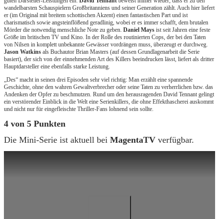
guten Darsteller-Leistungen ein.
David Tennant
beweist immer wieder, dass er zu den
wandelbarsten Schauspielern Großbritanniens und seiner Generation zählt. Auch hier liefert
er (im Original mit breitem schottischen Akzent) einen fantastischen Part und ist
charismatisch sowie angsteinflößend geradlinig, wobei er es immer schafft, dem brutalen
Mörder die notwendig menschliche Note zu geben.
Daniel Mays
ist seit Jahren eine feste
Größe im britischen TV und Kino. In der Rolle des routinierten Cops, der bei den Taten
von Nilsen in komplett unbekannte Gewässer vordrängen muss, überzeugt er durchweg.
Jason Watkins
als Buchautor Brian Masters (auf dessen Grundlagenarbeit die Serie
basiert), der sich von der einnehmenden Art des Killers beeindrucken lässt, liefert als dritter
Hauptdarsteller eine ebenfalls starke Leistung.
„Des“ macht in seinen drei Episoden sehr viel richtig: Man erzählt eine spannende
Geschichte, ohne den wahren Gewaltverbrecher oder seine Taten zu verherrlichen bzw. das
Andenken der Opfer zu beschmutzen. Rund um den herausragenden David Tennant gelingt
ein verstörender Einblick in die Welt eine Serienkillers, die ohne Effekthascherei auskommt
und nicht nur für eingefleischte Thriller-Fans lohnend sein sollte.
4 von 5 Punkten
Die Mini-Serie ist aktuell bei
MagentaTV
verfügbar.