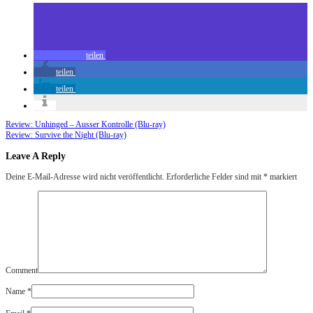
teilen
teilen
teilen
Review: Unhinged – Ausser Kontrolle (Blu-ray)
Review: Survive the Night (Blu-ray)
Leave A Reply
Deine E-Mail-Adresse wird nicht veröffentlicht.
Erforderliche Felder sind mit
*
markiert
Comment
Name
*