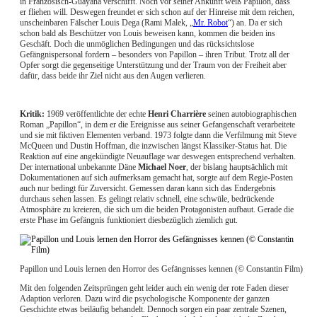
in Französisch-Guayana verschifft. Noch vor seiner Ankunft weiß Papillon, dass
er fliehen will. Deswegen freundet er sich schon auf der Hinreise mit dem reichen,
unscheinbaren Fälscher Louis Dega (Rami Malek, „
Mr. Robot
“) an. Da er sich
schon bald als Beschützer von Louis beweisen kann, kommen die beiden ins
Geschäft. Doch die unmöglichen Bedingungen und das rücksichtslose
Gefängnispersonal fordern – besonders von Papillon – ihren Tribut. Trotz all der
Opfer sorgt die gegenseitige Unterstützung und der Traum von der Freiheit aber
dafür, dass beide ihr Ziel nicht aus den Augen verlieren.
Kritik:
1969 veröffentlichte der echte
Henri Charrière
seinen autobiographischen
Roman „Papillon“, in dem er die Ereignisse aus seiner Gefangenschaft verarbeitete
und sie mit fiktiven Elementen verband. 1973 folgte dann die Verfilmung mit Steve
McQueen und Dustin Hoffman, die inzwischen längst Klassiker-Status hat. Die
Reaktion auf eine angekündigte Neuauflage war deswegen entsprechend verhalten.
Der international unbekannte Däne
Michael Noer
, der bislang hauptsächlich mit
Dokumentationen auf sich aufmerksam gemacht hat, sorgte auf dem Regie-Posten
auch nur bedingt für Zuversicht. Gemessen daran kann sich das Endergebnis
durchaus sehen lassen. Es gelingt relativ schnell, eine schwüle, bedrückende
Atmosphäre zu kreieren, die sich um die beiden Protagonisten aufbaut. Gerade die
erste Phase im Gefängnis funktioniert diesbezüglich ziemlich gut.
Papillon und Louis lernen den Horror des Gefängnisses kennen (© Constantin Film)
Mit den folgenden Zeitsprüngen geht leider auch ein wenig der rote Faden dieser
Adaption verloren. Dazu wird die psychologische Komponente der ganzen
Geschichte etwas beiläufig behandelt. Dennoch sorgen ein paar zentrale Szenen,