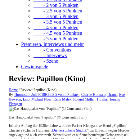
- 2 von 5 Punkten
- 2.5 von 5 Punkten
- 3 von 5 Punkten
- 3.5 von 5 Punkten
- 4 von 5 Punkten
- 4.5 von 5 Punkten
- 5 von 5 Punkten
Premieren, Interviews und mehr
- Conventions
- Interviews
- Szene
Gewinnspiele
Review: Papillon (Kino)
Home
/
Review: Papillon (Kino)
By
Thomas
25. Juli 2018
Kino
3.5 von 5 Punkten
,
Charlie Hunnam
,
Drama
,
Eve
Hewson
,
kino
,
Michael Noer
,
Rami Malek
,
Roland Møller
,
Thriller
,
Tommy
Flanagan
Das Hauptplakat von “Papillon” (© Constantin Film)
Inhalt:
Anfang der 1930er-Jahre wird der Pariser Kleinganove Henri „Papillon“
Charrière (Charlie Hunnam, „
Die versunkene Stadt Z
“) zu Unrecht wegen Mordes
angeklagt und auch verurteilt. Schnell wird er auf eine berüchtigte Gefängnisinsel