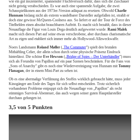
wie ein gut inszenierter, spannender Fluchtversuch dafür, dass sich die Zuschauer
nicht geistig verabschieden. Es war auch eine spannende Aufgabe, die zwei
Schauspielikonen aus der 1973er-Version adäquat zu ersetzen. Obwohl
Charlie
Hunnam
bislang nicht als extrem wandelbarer Darsteller aufgefallen ist, strahlt er
doch eine gewisse McQueen-Coolness aus. So liefert er auf der Tour de Force des
Titelhelden einen absolut brauchbaren Auftritt. Es macht sich bezahlt, dass in dieser
Neuauflage die Figur von Louis Dega deutlich aufgewertet wurde.
Rami Malek
macht sich diesen Part auf seine etwas verschrobene, aber durchaus charismatische
Art zu eigen und etabliert sich immer mehr als Hollywood-Allzweckwaffe.
Noers Landsmann
Roland Møller
(„
The Commuter
“) spielt den brutalen
Mithäftling Celier, der allein schon durch seine physische Präsenz Eindruck
hinterlässt. Die schöne
Eve Hewson
(„
Bridge of Spies – Der Unterhändler
“) muss
sich als Freundin von Papillon auf ein paar Szenen beschränken. Für die Fans von
„Sons of Anarchy“ gibt es noch eine Wiedervereinigung von Hunnam mit
Tommy
Flanagan
, der in einem Mini-Part zu sehen ist.
Ob es eine abermalige Verfilmung des Stoffes wirklich gebraucht hätte, muss jeder
Kinogänger am Ende des Tages für sich selbst entscheiden. Trotz sicherlich
vorhandener Probleme entpuppt sich die Neuauflage von „Papillon“ als recht
stimmiges Survival-Abenteuer, das auch wegen seiner guten Hauptdarsteller
durchaus gelungen ist.
3,5 von 5 Punkten