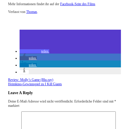
Mehr Informationen findet ihr auf der
Facebook-Seite des Films
Verfasst von
Thomas
.
Zuletzt geändert am
26.07.2018
Review: Papillon (Kino)
teilen
teilen
teilen
Review: Molly’s Game (Blu-ray)
Heimkino-Gewinnspiel zu I Kill Giants
Leave A Reply
Deine E-Mail-Adresse wird nicht veröffentlicht.
Erforderliche Felder sind mit
*
markiert