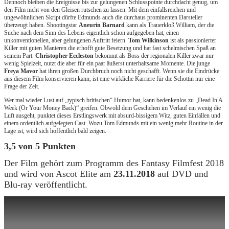
Dennoch bleiben die Ereignisse bis zur gelungenen Schlusspointe durchdacht genug, um
den Film nicht von den Gleisen rutschen zu lassen. Mit dem einfallsreichen und
ungewöhnlichen Skript dürfte Edmunds auch die durchaus prominenten Darsteller
überzeugt haben. Shootingstar
Aneurin Barnard
kann als Trauerkloß William, der die
Suche nach dem Sinn des Lebens eigentlich schon aufgegeben hat, einen
unkonventionellen, aber gelungenen Auftritt feiern.
Tom Wilkinson
ist als passionierter
Killer mit guten Manieren die erhofft gute Besetzung und hat fast schelmischen Spaß an
seinem Part.
Christopher Eccleston
bekommt als Boss der regionalen Killer zwar nur
wenig Spielzeit, nutzt die aber für ein paar äußerst unterhaltsame Momente. Die junge
Freya Mavor
hat ihren großen Durchbruch noch nicht geschafft. Wenn sie die Eindrücke
aus diesem Film konservieren kann, ist eine wirkliche Karriere für die Schottin nur eine
Frage der Zeit.
Wer mal wieder Lust auf „typisch britischen“ Humor hat, kann bedenkenlos zu „Dead In A
Week (Or Your Money Back)“ greifen. Obwohl dem Geschehen im Verlauf ein wenig die
Luft ausgeht, punktet dieses Erstlingswerk mit absurd-bissigem Witz, guten Einfällen und
einem ordentlich aufgelegten Cast. Wozu Tom Edmunds mit ein wenig mehr Routine in der
Lage ist, wird sich hoffentlich bald zeigen.
3,5 von 5 Punkten
Der Film gehört zum Programm des Fantasy Filmfest 2018
und wird von Ascot Elite am
23.11.2018
auf DVD und
Blu-ray veröffentlicht.