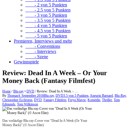
- 2 von 5 Punkten
- 2.5 von 5 Punkten
- 3 von 5 Punkten
- 3.5 von 5 Punkten
- 4 von 5 Punkten
- 4.5 von 5 Punkten
- 5 von 5 Punkten
Premieren, Interviews und mehr
- Conventions
- Interviews
- Szene
Gewinnspiele
Review: Dead In A Week – Or Your
Money Back (Fantasy Filmfest)
Home
/
Blu-ray
•
DVD
/
Review: Dead In A Week – …
By
Thomas
4. September 2018
Blu-ray
,
DVD
3.5 von 5 Punkten
,
Aneurin Barnard
,
Blu-Ray
,
Christopher Eccleston
,
DVD
,
Fantasy Filmfest
,
Freya Mavor
,
Komödie
,
Thriller
,
Tom
Edmunds
,
Tom Wilkinson
Das vorläufige Blu-ray-Cover von “Dead In A Week (Or Your
Money Back)” (© Ascot Elite)