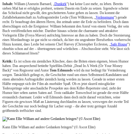
Inhalt:
William (Aneurin Barnard, „
Dunkirk
“) hat keine Lust mehr, zu leben. Bereits
sieben Mal hat er erfolglos probiert, seinem Dasein ein Ende zu setzen. Irgendwie scheint
das Schicksal nicht gewillt, den gescheiterten Autor gehen zu lassen. Da kommt die
Zufallsbekanntschaft zu Auftragsmörder Leslie (Tom Wilkinson, „
Verleugnung
“) gerade
recht. Er beauftragt den älteren Herrn, ihn zeitnah unter die Erde zu befördern. Doch dann
überschlagen sich die Ereignisse: William bekommt den Anruf von einem Verlag, der sein
Buch veröffentlichen möchte. Darüber hinaus scheint die charmante und attraktive
Verlegerin Ellie (Freya Mavor) aufrichtig Interesse an ihm zu haben. Doch die Stornierung
eines Mordauftrags ist gar nicht so einfach, da hier ein ungeahnter Berufsethos vorherrscht.
Hinzu kommt, dass Leslie bei seinem Chef Harvey (Christopher Eccleston, „
Safe House
“)
ohnehin schon auf der – übertragenen und wörtlichen – Abschussliste steht. Wie lässt sich
dieses Schlamassel lösen?
Kritik:
Es ist schon ein ziemliches Klischee, dass die Briten einen eigenen, bösen Humor
haben. Das ansprechend betitelte Spielfilm-Debüt „Dead In A Week (Or Your Money
Back)“ von Regisseur und Autor
Tom Edmunds
wird da nur bedingt für Veränderung
sorgen. Tatsächlich gelingt es, die Geschichte rund um einen Selbstmord-Kandidaten und
einen alternden Auftragskiller ziemlich lustig werden zu lassen. Gerade in seiner ersten
Hälfte entpuppt sich der Film als morbider Spaß. Ob es jetzt skurril missglückte
Todessprünge oder anschauliche Prospekte aus dem Killer-Repertoire sind, zieht der
Humor hier selten zarten Saiten auf. Trotz radikaler Tonwechsel ist gerade die erste Hälfte
erstaunlich charmant. Leider will Edmunds dann doch nicht darauf verzichten, seine
Figuren ein gewisses Maß an Läuterung durchlaufen zu lassen, weswegen der zweite Teil
der Geschichte nur noch bedingt für Lacher sorgt – die aber trotz geringer Anzahl
größtenteils treffsicher sind.
Kann Ellie William auf andere Gedanken bringen? (© Ascot Elite)