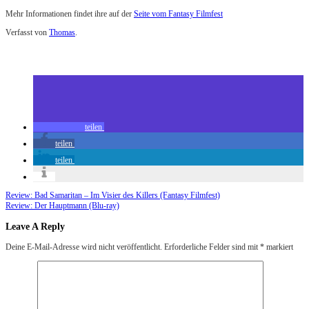
Mehr Informationen findet ihre auf der
Seite vom Fantasy Filmfest
Verfasst von
Thomas
.
Zuletzt geändert am
04.09.2018
Review: Dead In A Week – Or Your Money Back (Fantasy Filmfest)
teilen
teilen
teilen
Review: Bad Samaritan – Im Visier des Killers (Fantasy Filmfest)
Review: Der Hauptmann (Blu-ray)
Leave A Reply
Deine E-Mail-Adresse wird nicht veröffentlicht.
Erforderliche Felder sind mit
*
markiert