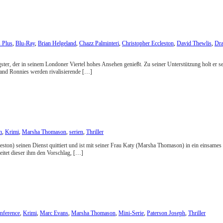
 Plus
,
Blu-Ray
,
Brian Helgeland
,
Chazz Palminteri
,
Christopher Eccleston
,
David Thewlis
,
Dr
er, der in seinem Londoner Viertel hohes Ansehen genießt. Zu seiner Unterstützung holt er sei
and Ronnies werden rivalisierende […]
n
,
Krimi
,
Marsha Thomason
,
serien
,
Thriller
 Eccleston) seinen Dienst quittiert und ist mit seiner Frau Katy (Marsha Thomason) in ein eins
eitet dieser ihm den Vorschlag, […]
nference
,
Krimi
,
Marc Evans
,
Marsha Thomason
,
Mini-Serie
,
Paterson Joseph
,
Thriller