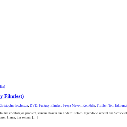
 Filmfest)
hristopher Eccleston
,
DVD
,
Fantasy Filmfest
,
Freya Mavor
,
Komödie
,
Thriller
,
Tom Edmund
al hat er erfolglos probiert, seinem Dasein ein Ende zu setzen. Irgendwie scheint das Schicksa
teren Herrn, ihn zeitnah […]