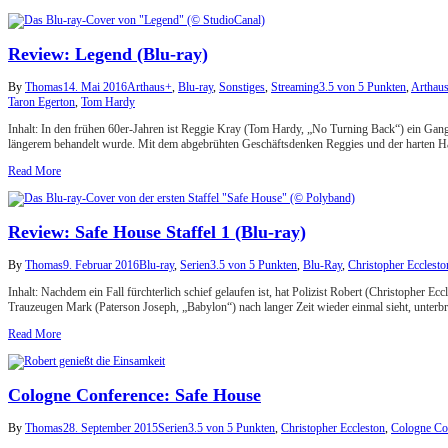
Review: Legend (Blu-ray)
By
Thomas
14. Mai 2016
Arthaus+
,
Blu-ray
,
Sonstiges
,
Streaming
3.5 von 5 Punkten
,
Arthaus
Taron Egerton
,
Tom Hardy
Inhalt: In den frühen 60er-Jahren ist Reggie Kray (Tom Hardy, „No Turning Back“) ein Gangst
längerem behandelt wurde. Mit dem abgebrühten Geschäftsdenken Reggies und der harten H
Read More
Review: Safe House Staffel 1 (Blu-ray)
By
Thomas
9. Februar 2016
Blu-ray
,
Serien
3.5 von 5 Punkten
,
Blu-Ray
,
Christopher Ecclesto
Inhalt: Nachdem ein Fall fürchterlich schief gelaufen ist, hat Polizist Robert (Christopher
Trauzeugen Mark (Paterson Joseph, „Babylon“) nach langer Zeit wieder einmal sieht, unterbr
Read More
Cologne Conference: Safe House
By
Thomas
28. September 2015
Serien
3.5 von 5 Punkten
,
Christopher Eccleston
,
Cologne Co