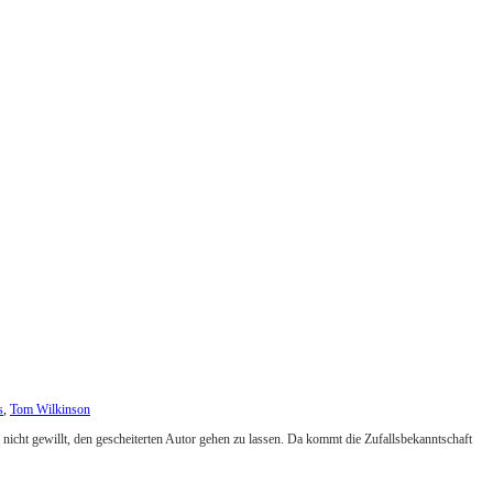
s
,
Tom Wilkinson
l nicht gewillt, den gescheiterten Autor gehen zu lassen. Da kommt die Zufallsbekanntschaft