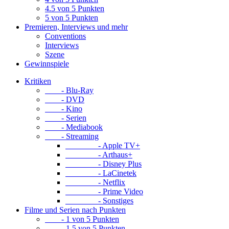
4.5 von 5 Punkten
5 von 5 Punkten
Premieren, Interviews und mehr
Conventions
Interviews
Szene
Gewinnspiele
Kritiken
- Blu-Ray
- DVD
- Kino
- Serien
- Mediabook
- Streaming
- Apple TV+
- Arthaus+
- Disney Plus
- LaCinetek
- Netflix
- Prime Video
- Sonstiges
Filme und Serien nach Punkten
- 1 von 5 Punkten
- 1.5 von 5 Punkten