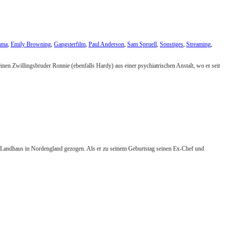
ama
,
Emily Browning
,
Gangsterfilm
,
Paul Anderson
,
Sam Spruell
,
Sonstiges
,
Streaming
,
nen Zwillingsbruder Ronnie (ebenfalls Hardy) aus einer psychiatrischen Anstalt, wo er seit
ames Landhaus in Nordengland gezogen. Als er zu seinem Geburtstag seinen Ex-Chef und