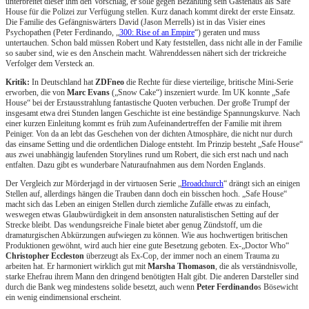
unterbreitet dieser ihm den Vorschlag, er solle gegen Bezahlung sein Gästehaus als Safe
House für die Polizei zur Verfügung stellen. Kurz danach kommt direkt der erste Einsatz.
Die Familie des Gefängniswärters David (Jason Merrells) ist in das Visier eines
Psychopathen (Peter Ferdinando, „
300: Rise of an Empire
“) geraten und muss
untertauchen. Schon bald müssen Robert und Katy feststellen, dass nicht alle in der Familie
so sauber sind, wie es den Anschein macht. Währenddessen nähert sich der trickreiche
Verfolger dem Versteck an.
Kritik:
In Deutschland hat
ZDFneo
die Rechte für diese vierteilige, britische Mini-Serie
erworben, die von
Marc Evans
(„Snow Cake“) inszeniert wurde. Im UK konnte „Safe
House“ bei der Erstausstrahlung fantastische Quoten verbuchen. Der große Trumpf der
insgesamt etwa drei Stunden langen Geschichte ist eine beständige Spannungskurve. Nach
einer kurzen Einleitung kommt es früh zum Aufeinandertreffen der Familie mit ihrem
Peiniger. Von da an lebt das Geschehen von der dichten Atmosphäre, die nicht nur durch
das einsame Setting und die ordentlichen Dialoge entsteht. Im Prinzip besteht „Safe House“
aus zwei unabhängig laufenden Storylines rund um Robert, die sich erst nach und nach
entfalten. Dazu gibt es wunderbare Naturaufnahmen aus dem Norden Englands.
Der Vergleich zur Mörderjagd in der virtuosen Serie „
Broadchurch
“ drängt sich an einigen
Stellen auf, allerdings hängen die Trauben dann doch ein bisschen hoch. „Safe House“
macht sich das Leben an einigen Stellen durch ziemliche Zufälle etwas zu einfach,
weswegen etwas Glaubwürdigkeit in dem ansonsten naturalistischen Setting auf der
Strecke bleibt. Das wendungsreiche Finale bietet aber genug Zündstoff, um die
dramaturgischen Abkürzungen aufwiegen zu können. Wie aus hochwertigen britischen
Produktionen gewöhnt, wird auch hier eine gute Besetzung geboten. Ex-„Doctor Who“
Christopher Eccleston
überzeugt als Ex-Cop, der immer noch an einem Trauma zu
arbeiten hat. Er harmoniert wirklich gut mit
Marsha Thomason
, die als verständnisvolle,
starke Ehefrau ihrem Mann den dringend benötigten Halt gibt. Die anderen Darsteller sind
durch die Bank weg mindestens solide besetzt, auch wenn
Peter Ferdinando
s Bösewicht
ein wenig eindimensional erscheint.