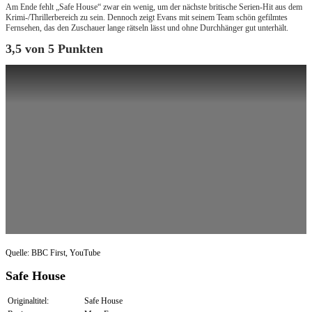
Am Ende fehlt „Safe House“ zwar ein wenig, um der nächste britische Serien-Hit aus dem
Krimi-/Thrillerbereich zu sein. Dennoch zeigt Evans mit seinem Team schön gefilmtes
Fernsehen, das den Zuschauer lange rätseln lässt und ohne Durchhänger gut unterhält.
3,5 von 5 Punkten
Quelle: BBC First, YouTube
Safe House
Originaltitel:
Safe House