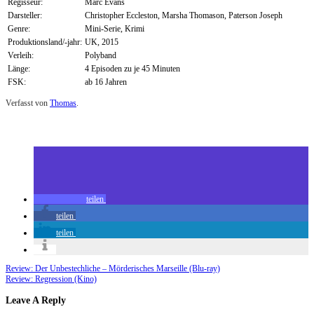
Regisseur:
Marc Evans
Darsteller:
Christopher Eccleston, Marsha Thomason, Paterson Joseph
Genre:
Mini-Serie, Krimi
Produktionsland/-jahr:
UK, 2015
Verleih:
Polyband
Länge:
4 Episoden zu je 45 Minuten
FSK:
ab 16 Jahren
Verfasst von
Thomas
.
Zuletzt geändert am
27.09.2015
Safe House (Mini-Serie)
teilen
teilen
teilen
Review: Der Unbestechliche – Mörderisches Marseille (Blu-ray)
Review: Regression (Kino)
Leave A Reply