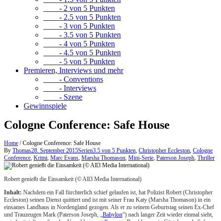
- 2 von 5 Punkten
- 2.5 von 5 Punkten
- 3 von 5 Punkten
- 3.5 von 5 Punkten
- 4 von 5 Punkten
- 4.5 von 5 Punkten
- 5 von 5 Punkten
Premieren, Interviews und mehr
- Conventions
- Interviews
- Szene
Gewinnspiele
Cologne Conference: Safe House
Home
/
Cologne Conference: Safe House
By
Thomas
28. September 2015
Serien
3.5 von 5 Punkten
,
Christopher Eccleston
,
Cologne
Conference
,
Krimi
,
Marc Evans
,
Marsha Thomason
,
Mini-Serie
,
Paterson Joseph
,
Thriller
Robert genießt die Einsamkeit (© All3 Media International)
Inhalt:
Nachdem ein Fall fürchterlich schief gelaufen ist, hat Polizist Robert (Christopher
Eccleston) seinen Dienst quittiert und ist mit seiner Frau Katy (Marsha Thomason) in ein
einsames Landhaus in Nordengland gezogen. Als er zu seinem Geburtstag seinen Ex-Chef
und Trauzeugen Mark (Paterson Joseph, „
Babylon
“) nach langer Zeit wieder einmal sieht,