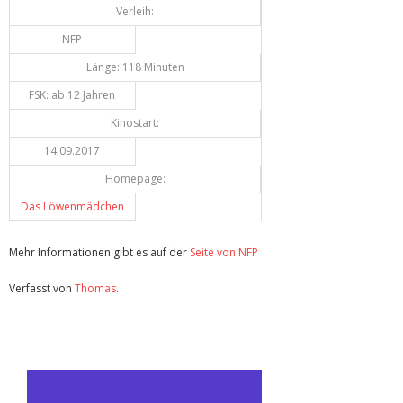
Verleih:
NFP
Länge: 118 Minuten
FSK: ab 12 Jahren
Kinostart:
14.09.2017
Homepage:
Das Löwenmädchen
Mehr Informationen gibt es auf der
Seite von NFP
Verfasst von
Thomas
.
Zuletzt geändert am
14.09.2017
Review: Das Löwenmädchen (Kino)