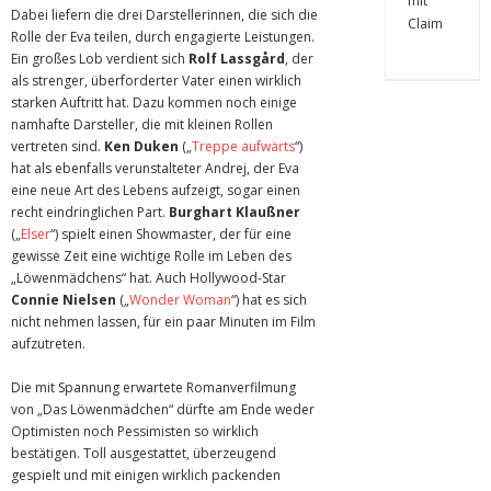
Dabei liefern die drei Darstellerinnen, die sich die
Rolle der Eva teilen, durch engagierte Leistungen.
Ein großes Lob verdient sich
Rolf Lassgård
, der
als strenger, überforderter Vater einen wirklich
starken Auftritt hat. Dazu kommen noch einige
namhafte Darsteller, die mit kleinen Rollen
vertreten sind.
Ken Duken
(„
Treppe aufwärts
“)
hat als ebenfalls verunstalteter Andrej, der Eva
eine neue Art des Lebens aufzeigt, sogar einen
recht eindringlichen Part.
Burghart Klaußner
(„
Elser
“) spielt einen Showmaster, der für eine
gewisse Zeit eine wichtige Rolle im Leben des
„Löwenmädchens“ hat. Auch Hollywood-Star
Connie Nielsen
(„
Wonder Woman
“) hat es sich
nicht nehmen lassen, für ein paar Minuten im Film
aufzutreten.
Die mit Spannung erwartete Romanverfilmung
von „Das Löwenmädchen“ dürfte am Ende weder
Optimisten noch Pessimisten so wirklich
bestätigen. Toll ausgestattet, überzeugend
gespielt und mit einigen wirklich packenden