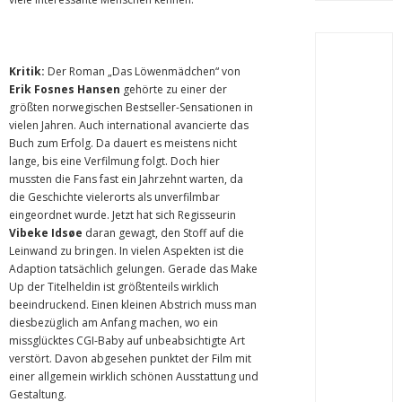
Kritik:
Der Roman „Das Löwenmädchen“ von
Erik Fosnes Hansen
gehörte zu einer der
größten norwegischen Bestseller-Sensationen in
vielen Jahren. Auch international avancierte das
Buch zum Erfolg. Da dauert es meistens nicht
lange, bis eine Verfilmung folgt. Doch hier
mussten die Fans fast ein Jahrzehnt warten, da
die Geschichte vielerorts als unverfilmbar
eingeordnet wurde. Jetzt hat sich Regisseurin
Vibeke Idsøe
daran gewagt, den Stoff auf die
Leinwand zu bringen. In vielen Aspekten ist die
Adaption tatsächlich gelungen. Gerade das Make
Up der Titelheldin ist größtenteils wirklich
beeindruckend. Einen kleinen Abstrich muss man
diesbezüglich am Anfang machen, wo ein
missglücktes CGI-Baby auf unbeabsichtigte Art
verstört. Davon abgesehen punktet der Film mit
einer allgemein wirklich schönen Ausstattung und
Gestaltung.