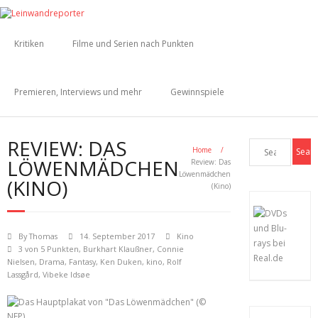
Kritiken
Filme und Serien nach Punkten
Premieren, Interviews und mehr
Gewinnspiele
REVIEW: DAS
Home
/
LÖWENMÄDCHEN
Review: Das
Löwenmädchen
(KINO)
(Kino)
By
Thomas
14. September 2017
Kino
3 von 5 Punkten
,
Burkhart Klaußner
,
Connie
Nielsen
,
Drama
,
Fantasy
,
Ken Duken
,
kino
,
Rolf
Lassgård
,
Vibeke Idsøe