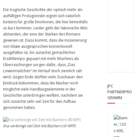
Die tragische Geschichte der optisch mehr als
auffälligen Protagonistin eignet sich natürlich
bestens für große Emotionen, die hier keinesfalls
zu kurz kommen. Leider geht der lakonische Witz
abhanden, der eine der Stärken des Romans
gewesen ist. Dazu kommt, dass die Inszenierung
von Idsøe ausgesprochen konventionell
ausgefallen ist. Ein zunächst gemächliches
Erzähltempo gepaart mit mehr Klischees als
Überraschungen sorgen dafür, dass „Das
Löwenmädchen“ im Verlauf doch ziemlich zäh
wird. Gegen Ende dürften viele Zuschauer den
Eindruck bekommen, dass die Macher noch
JPC
möglichst viele Handlungselemente in der
PARTNERPRO
Geschichte unterbringen wollten, nachdem sie
GRAMM
sich zunächst sehr viel Zeit für den Aufbau
genommen hatten.
Eva verbringt viel Zeit mit Büchern (© NFP)