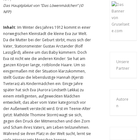
Das Hauptplakat von “Das Löwenmädchen” (©
NFP)
Inhalt:
Im Winter des Jahres 1912 kommt in einer
norwegischen Kleinstadt die kleine Eva zur Welt.
Da die Mutter bei der Geburt stirbt, muss sich der
Vater, Stationsmeister Gustav Arctander (Rolf
Lassgård), alleine um das Baby kümmern. Doch
Eva ist nicht wie die anderen Kinder: Sie hat am
Unsere
ganzen Körper lange, rotblonde Haare. Um so
Partner
einigermaßen mit der Situation klarzukommen,
stellt Gustav die lebenslustige Hannah (Kjersti
Tveteras) als Kindermädchen ein. Einige Jahre
später hat sich Eva (Aurora Lindseth Løkka) zu
einem intelligenten, aufgeweckten Mädchen
Autore
entwickelt, das aber vom Vater kategorisch vor
n
der Außenwelt versteckt wird. Erst im Teenie-Alter
(jetzt: Mathilde Thomine Storm) wagt sie sich,
gegen den Druck der Mitmenschen und den Zorn
und Scham ihres Vaters, am Leben teilzunehmen.
Während sie ihren Platz in der Welt sucht, lernt sie
viele interessante Menschen kennen.