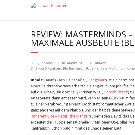
REVIEW: MASTERMINDS – 
MAXIMALE AUSBEUTE (BL
By
Thomas
10. August 2017
Blu-ray
2 von 5 Punkten
,
Blu-Ray
,
Jason SUdeikis
,
Kate McKinnon
,
Komö
Inhalt:
David (Zach Galfianakis, „
Hangover
“) ist ein harmlose
eines Geldtransporters arbeitet. Gelangweilt vom Job, freut er
auf die Arbeit, um dort Kelly (Kristen Wiig, „
Ghostbusters
“) zu
Angebetete dann entlassen wird, kann er sein Glück kaum fasse
zu einer Verabredung einlädt. Doch statt romantischer Zweis
ganz anderes auf dem Plan: Sie und der halbseidene Steve (
„
Inherent Vice – Natürliche Mängel
“) überreden David, das G
erbeutet die Truppe sensationelle 17 Millionen US-Dollar. Wäh
Kaufrausch. Schon bald nimmt das Chaos seinen Lauf.