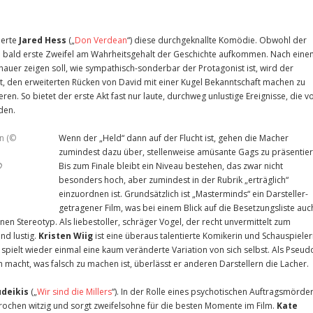
ierte
Jared Hess
(„
Don Verdean
“) diese durchgeknallte Komödie. Obwohl der
en bald erste Zweifel am Wahrheitsgehalt der Geschichte aufkommen. Nach ein
er zeigen soll, wie sympathisch-sonderbar der Protagonist ist, wird der
t, den erweiterten Rücken von David mit einer Kugel Bekanntschaft machen zu
eren. So bietet der erste Akt fast nur laute, durchweg unlustige Ereignisse, die v
den.
Wenn der „Held“ dann auf der Flucht ist, gehen die Macher
zumindest dazu über, stellenweise amüsante Gags zu präsentier
©
Bis zum Finale bleibt ein Niveau bestehen, das zwar nicht
besonders hoch, aber zumindest in der Rubrik „erträglich“
einzuordnen ist. Grundsätzlich ist „Masterminds“ ein Darsteller-
getragener Film, was bei einem Blick auf die Besetzungsliste auc
nen Stereotyp. Als liebestoller, schräger Vogel, der recht unvermittelt zum
und lustig.
Kristen Wiig
ist eine überaus talentierte Komikerin und Schauspieler
spielt wieder einmal eine kaum veränderte Variation von sich selbst. Als Pseud
 macht, was falsch zu machen ist, überlässt er anderen Darstellern die Lacher.
udeikis
(„
Wir sind die Millers
“). In der Rolle eines psychotischen Auftragsmörder
prochen witzig und sorgt zweifelsohne für die besten Momente im Film.
Kate