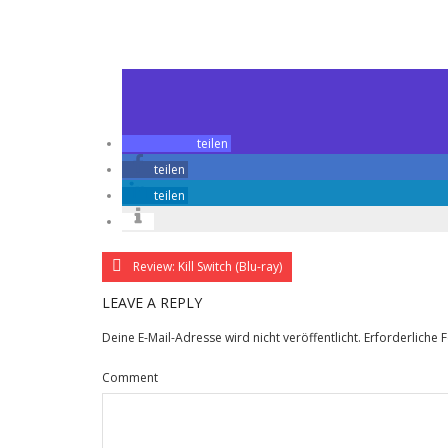
Zuletzt geändert am
11.08.2017
Masterminds – Minimaler IQ, maximale Ausbeute (Blu-ray)
teilen
teilen
teilen
Review: Kill Switch (Blu-ray)
LEAVE A REPLY
Deine E-Mail-Adresse wird nicht veröffentlicht.
Erforderliche 
Comment