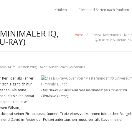
Kritiken
Filme und Serien nach Punkten
MINIMALER IQ,
Home
/
Review: Masterminds – Mini
U-RAY)
IQ, maximale Ausbeute (Blu
die
,
Krimi
,
Kristen Wiig
,
Owen Wilson
,
Zach Galfianakis
r Kerl, der als Fahrer
 sich eigentlich nur
 sehen. Als seine
Das Blu-ray-Cover von “Masterminds” (© Universum
n, als sie ihn privat
Film/Wild Bunch)
amkeit steht etwas
Owen Wilson,
elddepot seiner Firma auszuräumen. Trotz eines vollkommen idiotischen Vorge
rend David im Visier der Polizei untertauchen muss, verfällt Steve in einen