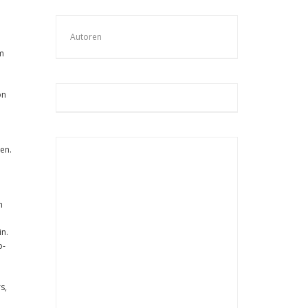
Autoren
em
on
en.
h
in.
o-
s,