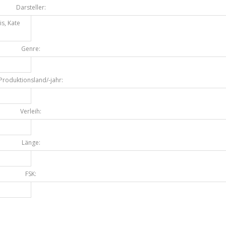
Darsteller:
is, Kate
Genre:
Produktionsland/-jahr:
Verleih:
Länge:
FSK: