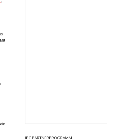
t
“
ss
Mit
 ein
JPC PARTNERPROGRAMM