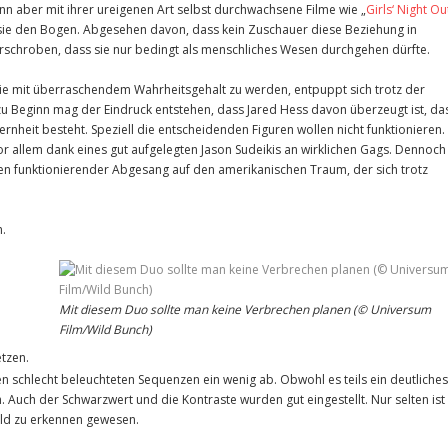
kann aber mit ihrer ureigenen Art selbst durchwachsene Filme wie „
Girls‘ Night Ou
sie den Bogen. Abgesehen davon, dass kein Zuschauer diese Beziehung in
erschroben, dass sie nur bedingt als menschliches Wesen durchgehen dürfte.
ödie mit überraschendem Wahrheitsgehalt zu werden, entpuppt sich trotz der
u Beginn mag der Eindruck entstehen, dass Jared Hess davon überzeugt ist, da
eit besteht. Speziell die entscheidenden Figuren wollen nicht funktionieren. 
vor allem dank eines gut aufgelegten Jason Sudeikis an wirklichen Gags. Dennoch
ten funktionierender Abgesang auf den amerikanischen Traum, der sich trotz
h.
Mit diesem Duo sollte man keine Verbrechen planen (© Universum
Film/Wild Bunch)
tzen.
den schlecht beleuchteten Sequenzen ein wenig ab. Obwohl es teils ein deutliches
. Auch der Schwarzwert und die Kontraste wurden gut eingestellt. Nur selten ist
ild zu erkennen gewesen.