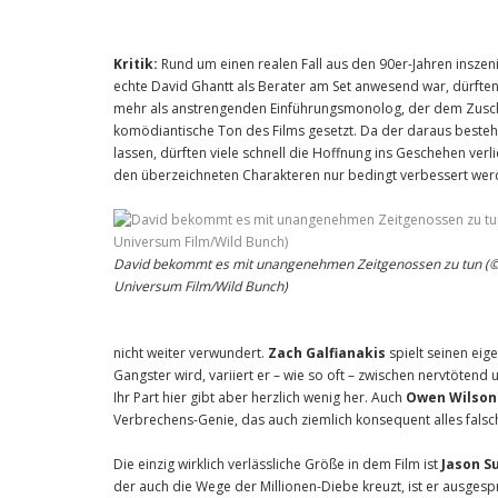
Kritik:
Rund um einen realen Fall aus den 90er-Jahren inszen
echte David Ghantt als Berater am Set anwesend war, dürft
mehr als anstrengenden Einführungsmonolog, der dem Zuschau
komödiantische Ton des Films gesetzt. Da der daraus besteh
lassen, dürften viele schnell die Hoffnung ins Geschehen verli
den überzeichneten Charakteren nur bedingt verbessert wer
David bekommt es mit unangenehmen Zeitgenossen zu tun (
Universum Film/Wild Bunch)
nicht weiter verwundert.
Zach Galfianakis
spielt seinen eige
Gangster wird, variiert er – wie so oft – zwischen nervtötend 
Ihr Part hier gibt aber herzlich wenig her. Auch
Owen Wilson
Verbrechens-Genie, das auch ziemlich konsequent alles falsch
Die einzig wirklich verlässliche Größe in dem Film ist
Jason S
der auch die Wege der Millionen-Diebe kreuzt, ist er ausges