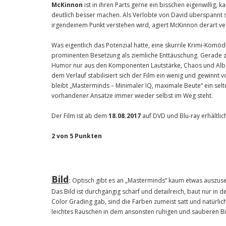
McKinnon
ist in ihren Parts gerne ein bisschen eigenwillig, 
deutlich besser machen. Als Verlobte von David überspannt 
irgendeinem Punkt verstehen wird, agiert McKinnon derart v
Was eigentlich das Potenzial hatte, eine skurrile Krimi-Kom
prominenten Besetzung als ziemliche Enttäuschung. Gerade z
Humor nur aus den Komponenten Lautstärke, Chaos und Albernh
dem Verlauf stabilisiert sich der Film ein wenig und gewinnt 
bleibt „Masterminds – Minimaler IQ, maximale Beute“ ein sel
vorhandener Ansätze immer wieder selbst im Weg steht.
Der Film ist ab dem
18.08.2017
auf DVD und Blu-ray erhältlic
2 von 5 Punkten
Bild
:
Optisch gibt es an „Masterminds“ kaum etwas auszuse
Das Bild ist durchgängig scharf und detailreich, baut nur in 
Color Grading gab, sind die Farben zumeist satt und natürlich
leichtes Rauschen in dem ansonsten ruhigen und sauberen B