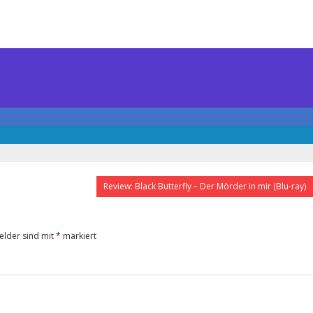
Review: Black Butterfly – Der Mörder in mir (Blu-ray)
Felder sind mit
*
markiert