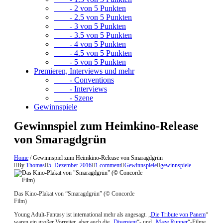
- 2 von 5 Punkten
- 2.5 von 5 Punkten
- 3 von 5 Punkten
- 3.5 von 5 Punkten
- 4 von 5 Punkten
- 4.5 von 5 Punkten
- 5 von 5 Punkten
Premieren, Interviews und mehr
- Conventions
- Interviews
- Szene
Gewinnspiele
Gewinnspiel zum Heimkino-Release
von Smaragdgrün
Home
/
Gewinnspiel zum Heimkino-Release von Smaragdgrün
By
Thomas
5. Dezember 2016
1 comment
Gewinnspiele
gewinnspiele
Das Kino-Plakat von “Smaragdgrün” (© Concorde
Film)
Young Adult-Fantasy ist international mehr als angesagt. „
Die Tribute von Panem
“
waren ein großer Vorreiter, aber auch die „
Divergent
“- und „
Maze Runner
“-Filme