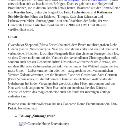
entwickelten sich zu beachtlichen Erfolgen. Doch es gab nicht nur Hollywood-
Produktionen, die in diesem Bereich Erfolg hatten. Basierend auf der Roman-Reihe
von
Kerstin Gier
, drehte das Regie-Duo
Felix Fuchssteine
r und
Katharina
Schöde
die drei Filme der Edelstein-Trilogie. Zwischen Zeitreisen und
Liebeswirren bildet „Smaragdgrün“ nun den Abschluss der Reihe, der von
Concorde Home Entertainment
am
08.12.2016
auf DVD und Blu-ray
veröffentlicht wird.
Inhalt:
Gwendolyn Shepherd (Maria Ehrich) hat nach dem Bruch mit ihrer großen Liebe
Gideon (Jannis Niewöhner) die Nase voll von ihrem Zeitreise-Gen und den damit
verbundenen Pflichten. Doch ihre Neugierde lässt den cleveren Teenager nicht los,
so dass Gwen nicht nur auf das Versteck des verschollenen Chronographen stößt,
sondern auch dessen Geheimnis lüftet: Unsterblichkeit verheißt das Artefakt, das
mit dem Blut aller Zeitreisenden getränkt werden muss. Im Wettlauf gegen die Zeit
muss Gwen – Liebeskummer hin oder her – ausgerechnet dem vermeintlichen
Verräter Gideon vertrauen, um die finsteren Pläne des Grafen von Saint Germain
(Peter Simonischek) zu durchkreuzen. Denn der zwielichtige Großmeister der
Geheimloge hat in der Vergangenheit geschickt seine Fäden gesponnen und das
Netz zieht sich langsam zu. Dem Paar steht ein atemberaubendes Zeitreise-
Abenteuer bevor, das möglicherweise auch das Ende der mächtigen Zeitloge
einläuten kann.
Passend zum Heimkino-Release hat uns Concorde Home Entertainmant
ein Fan-
Paket
, bestehend aus
Blu-ray „Smaragdgrün“