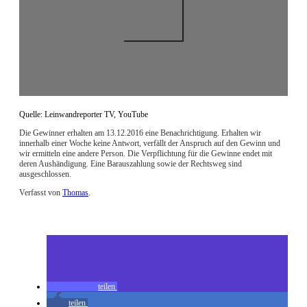
Quelle: Leinwandreporter TV, YouTube
Die Gewinner erhalten am 13.12.2016 eine Benachrichtigung. Erhalten wir
innerhalb einer Woche keine Antwort, verfällt der Anspruch auf den Gewinn und
wir ermitteln eine andere Person. Die Verpflichtung für die Gewinne endet mit
deren Aushändigung. Eine Barauszahlung sowie der Rechtsweg sind
ausgeschlossen.
Verfasst von
Thomas
.
Zuletzt geändert am
05.12.2016
Gewinnspiel zum Heimkino-Release von Smaragdgrün
teilen
teilen