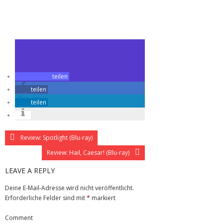
Zuletzt geändert am
27.06.2016
Gewinnspiel zu Väter und Töchter
teilen
teilen
teilen
Review: Spotlight (Blu-ray)
Review: Hail, Caesar! (Blu-ray)
LEAVE A REPLY
Deine E-Mail-Adresse wird nicht veröffentlicht.
Erforderliche Felder sind mit
*
markiert
Comment