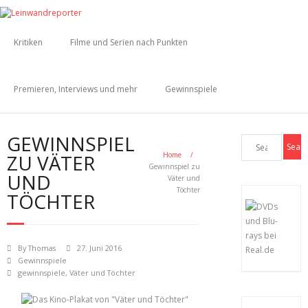
Kritiken
Filme und Serien nach Punkten
Premieren, Interviews und mehr
Gewinnspiele
GEWINNSPIEL
ZU VÄTER
Home
/
Gewinnspiel zu
UND
Väter und
Töchter
TÖCHTER
By
Thomas
27. Juni 2016
Gewinnspiele
gewinnspiele
,
Väter und Töchter