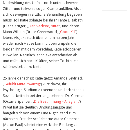
Nachwirkung des Unfalls noch unter schweren
Zitter- und teilweise sogar Krampfanfällen. Als er
sich deswegen in ärztliche Behandlung begeben
muss, soll Katie solange bei ihrer Tante Elizabeth
(Diane Kruger, „
Der Nächste, bitte!
“) und deren
Mann William (Bruce Greenwood, „
Good Kill
“)
leben. Als Jake nach über einem halben Jahr
wieder nach Hause kommt, überrumpeln die
beiden ihn mit dem Vorschlag, Katie adoptieren
zu wollen. Natürlich lehnt Jake entschieden ab
und müht sich nach Kräften, seiner Tochter ein
schönes Leben zu bieten.
25 Jahre danach ist Katie (jetzt: Amanda Seyfried,
„
Gefühlt Mitte Zwanzig
“) kurz davor, ihr
Psychologie-Studium zu beenden und arbeitet als
Sozialarbeiterin bei der angesehenen Dr. Corman
(Octavia Spencer, „
Die Bestimmung – Allegiant
“).
Privat hat sie deutlich Bindungsängste und
hangelt sich von einem One Night Stand zum
nächsten. Erst der schüchterne Autor Cameron
(Aaron Paul) scheint eine wirkliche Bindung zu