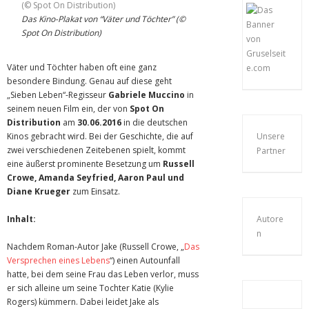
Das Kino-Plakat von “Väter und Töchter” (©
Spot On Distribution)
Väter und Töchter haben oft eine ganz
besondere Bindung. Genau auf diese geht
„Sieben Leben“-Regisseur
Gabriele Muccino
in
seinem neuen Film ein, der von
Spot On
Distribution
am
30.06.2016
in die deutschen
Kinos gebracht wird. Bei der Geschichte, die auf
Unsere
zwei verschiedenen Zeitebenen spielt, kommt
Partner
eine äußerst prominente Besetzung um
Russell
Crowe, Amanda Seyfried, Aaron Paul und
Diane Krueger
zum Einsatz.
Inhalt:
Autore
n
Nachdem Roman-Autor Jake (Russell Crowe, „
Das
Versprechen eines Lebens
“) einen Autounfall
hatte, bei dem seine Frau das Leben verlor, muss
er sich alleine um seine Tochter Katie (Kylie
Rogers) kümmern. Dabei leidet Jake als