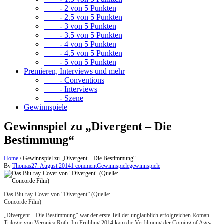
- 2 von 5 Punkten
- 2.5 von 5 Punkten
- 3 von 5 Punkten
- 3.5 von 5 Punkten
- 4 von 5 Punkten
- 4.5 von 5 Punkten
- 5 von 5 Punkten
Premieren, Interviews und mehr
- Conventions
- Interviews
- Szene
Gewinnspiele
Gewinnspiel zu „Divergent – Die
Bestimmung“
Home
/
Gewinnspiel zu „Divergent – Die Bestimmung“
By
Thomas
27. August 2014
1 comment
Gewinnspiele
gewinnspiele
Das Blu-ray-Cover von “Divergent” (Quelle:
Concorde Film)
„Divergent – Die Bestimmung“ war der erste Teil der unglaublich erfolgreichen Roman-
Trilogie von Veronica Roth. Im Frühling 2014 kam die Verfilmung der Coming of Age-