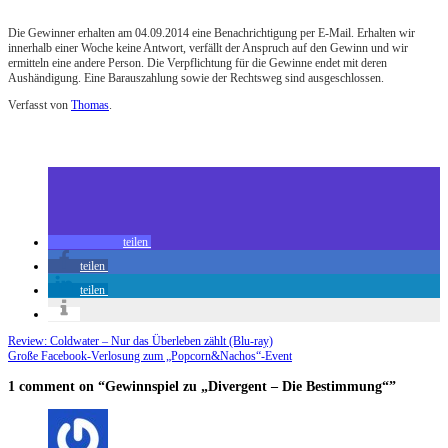
Die Gewinner erhalten am 04.09.2014 eine Benachrichtigung per E-Mail. Erhalten wir
innerhalb einer Woche keine Antwort, verfällt der Anspruch auf den Gewinn und wir
ermitteln eine andere Person. Die Verpflichtung für die Gewinne endet mit deren
Aushändigung. Eine Barauszahlung sowie der Rechtsweg sind ausgeschlossen.
Verfasst von
Thomas
.
Zuletzt geändert am
27.08.2014
Gewinnspiel zu Divergent – Die Bestimmmung
teilen
teilen
teilen
Review: Coldwater – Nur das Überleben zählt (Blu-ray)
Große Facebook-Verlosung zum „Popcorn&Nachos“-Event
1 comment
on “Gewinnspiel zu „Divergent – Die Bestimmung“”