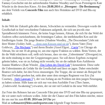
Fantasy-Geschichte mit der aufstrebenden Shailene Woodley und Oscar-Preisträgerin Kate
Winslet in die deutschen Kinos. Ab dem
28.08.2014
ist „
Divergent – Die Bestimmung
“
aus dem Verleih von
Concorde Film
nun auch fürs Heimkino auf DVD und Blu-ray
erhältlich.
Inhalt:
In der Welt der Zukunft geht alles darum, Schwächen zu vermeiden. Deswegen wurde die
Gesellschaft in fünf verschiedene Fraktionen aufgeteilt, die sich um jeweils eine
Spezialbereich kümmern: Ferox, die keine Angst kennen, Altruan, die sich für das Wohl der
Anderen selbst zurücknehmen, die freimütigen Cadnor, die intellektuellen Ken und die
friedfertigen Amite. Die junge Beatrice (Shailene Woodley, „The Descendants“) lebt mit
ihrer Mutter (Ashley Judd, „
…denn zum Küssen sind sie da
“), ihrem Vater (Tony
Goldwyn, „
The Mechanic
“) und ihrem Bruder (Ansel Elgort, „
Carrie
“) in Chicago als
Altruan, bis sie mit 16 alt genug ist, um eine eigene Fraktion zu wählen. Beim Vortest, der
ihr die Wahl erleichtern soll, stellt sich heraus, dass sie eine „Unbestimmte“ (Divergent) ist,
die nicht eindeutig in eine der Gruppierungen passt. Sie soll dieses Ergebnis zwingend
geheim halten, was sie zu Anfang nicht versteht, bis sie die radikale Ken-Anführerin
Jeanine Matthews (Kate Winslet, „
Das Leben des David Gale
“) kennenlernt. Diese sieht
die Unbestimmten als Gefahr für die Gesellschaft und lässt sie jagen. Daher entscheidet
Beatrice sich dafür, bei den Ferox einzusteigen. Die Truppe, die sie immer als Beispiel für
Mut und Freiheit gesehen hat, steht aber unter dem strengen Regiment von Eric (Jai
Courtney, „
Stirb Langsam 5
“), der von Anfang an ein Problem mit dem jungen Neuzugang
zu haben scheint. Hilfe kann sie sich nur von dem Ausbilder Four (Theo James,
„Underworld: Awakening“) erwarten, der sie mit viel Geduld in die neue Welt einführt.
Zur Feier des Releases hat uns Concorde Film jetzt eine DVD und eine Blu-ray gesponsert,
die wir unter euch verlosen wollen. Jeder der die Chance auf den Film haben möchte, müsst
ihr uns nur bis zum
03
.
09. 2014 um 24 Uhr
per
Mail an
webmaster@leinwandreporter.com
folgende Frage beantworten: