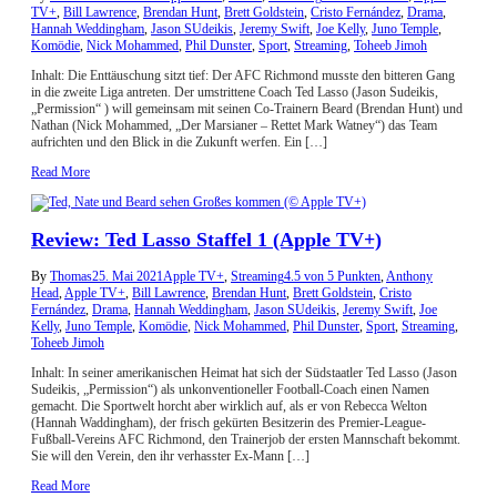
TV+
,
Bill Lawrence
,
Brendan Hunt
,
Brett Goldstein
,
Cristo Fernández
,
Drama
,
Hannah Weddingham
,
Jason SUdeikis
,
Jeremy Swift
,
Joe Kelly
,
Juno Temple
,
Komödie
,
Nick Mohammed
,
Phil Dunster
,
Sport
,
Streaming
,
Toheeb Jimoh
Inhalt: Die Enttäuschung sitzt tief: Der AFC Richmond musste den bitteren Gang
in die zweite Liga antreten. Der umstrittene Coach Ted Lasso (Jason Sudeikis,
„Permission“ ) will gemeinsam mit seinen Co-Trainern Beard (Brendan Hunt) und
Nathan (Nick Mohammed, „Der Marsianer – Rettet Mark Watney“) das Team
aufrichten und den Blick in die Zukunft werfen. Ein […]
Read More
Review: Ted Lasso Staffel 1 (Apple TV+)
By
Thomas
25. Mai 2021
Apple TV+
,
Streaming
4.5 von 5 Punkten
,
Anthony
Head
,
Apple TV+
,
Bill Lawrence
,
Brendan Hunt
,
Brett Goldstein
,
Cristo
Fernández
,
Drama
,
Hannah Weddingham
,
Jason SUdeikis
,
Jeremy Swift
,
Joe
Kelly
,
Juno Temple
,
Komödie
,
Nick Mohammed
,
Phil Dunster
,
Sport
,
Streaming
,
Toheeb Jimoh
Inhalt: In seiner amerikanischen Heimat hat sich der Südstaatler Ted Lasso (Jason
Sudeikis, „Permission“) als unkonventioneller Football-Coach einen Namen
gemacht. Die Sportwelt horcht aber wirklich auf, als er von Rebecca Welton
(Hannah Waddingham), der frisch gekürten Besitzerin des Premier-League-
Fußball-Vereins AFC Richmond, den Trainerjob der ersten Mannschaft bekommt.
Sie will den Verein, den ihr verhasster Ex-Mann […]
Read More