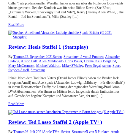
Caller“) als professioneller Wrestler, hat es aber nie über die Rolle des Bösewichts
hinaus gebracht. Seit der Kindheit war für seine Söhne Kevin (Zac Efron,
„Extremely Wicked, Shockingly Evil and Vile“), Kerry (Jeremy Allen White, „The
Rental – Tod im Strandhaus“), Mike (Stanley […]
Read More
Review: Heels Staffel 1 (Starzplay)
By
Thomas
22. September 2021
Serien
,
Streaming
4.5 von 5 Punkten
,
Alexander
Ludwig
,
Alison Luff
,
Allen Maldonado
,
Chris Bauer
,
Drama
,
Kelli Berglund
,
Mary McCormack
,
Michael Waldron
,
Mike O'Malley
,
Peter Segal
,
serien
,
Sport
,
Stephen Amell
,
Streaming
Inhalt: Nach dem Tod ihres Vaters (David James Elliott) haben die Brüder Jack
(Stephen Amell) und Ace Spade (Alexander Ludwig, „Midway – Für die Freiheit“)
in ihrem Heimatörtchen Duffy die Leitung der regionalen Wrestling-Produktion
DWA übernommen. Was ihnen an Mitteln fehlt, fangen sie durch Enthusiasmus
auf. Gerade der begabte Kämpfer und Womanizer Ace, der mit […]
Read More
Review: Ted Lasso Staffel 2 (Apple TV+)
By
Thomas
26. Juli 2021
Apple TV+
,
Serien
,
Streaming
5 von 5 Punkten
,
Apple