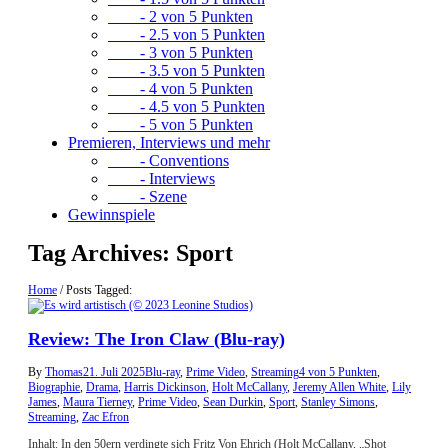
- 2 von 5 Punkten
- 2.5 von 5 Punkten
- 3 von 5 Punkten
- 3.5 von 5 Punkten
- 4 von 5 Punkten
- 4.5 von 5 Punkten
- 5 von 5 Punkten
Premieren, Interviews und mehr
- Conventions
- Interviews
- Szene
Gewinnspiele
Tag Archives:
Sport
Home
/
Posts Tagged:
Review: The Iron Claw (Blu-ray)
By
Thomas
21. Juli 2025
Blu-ray
,
Prime Video
,
Streaming
4 von 5 Punkten
,
Biographie
,
Drama
,
Harris Dickinson
,
Holt McCallany
,
Jeremy Allen White
,
Lily
James
,
Maura Tierney
,
Prime Video
,
Sean Durkin
,
Sport
,
Stanley Simons
,
Streaming
,
Zac Efron
Inhalt: In den 50ern verdingte sich Fritz Von Ehrich (Holt McCallany, „Shot