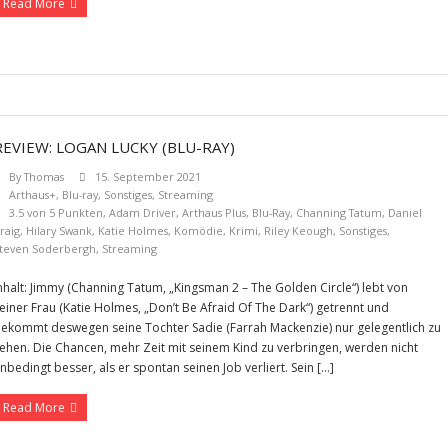
Read More
REVIEW: LOGAN LUCKY (BLU-RAY)
By
Thomas
15. September 2021
Arthaus+
,
Blu-ray
,
Sonstiges
,
Streaming
3.5 von 5 Punkten
,
Adam Driver
,
Arthaus Plus
,
Blu-Ray
,
Channing Tatum
,
Daniel
raig
,
Hilary Swank
,
Katie Holmes
,
Komödie
,
Krimi
,
Riley Keough
,
Sonstiges
,
teven Soderbergh
,
Streaming
nhalt: Jimmy (Channing Tatum, „Kingsman 2 – The Golden Circle“) lebt von
einer Frau (Katie Holmes, „Don’t Be Afraid Of The Dark“) getrennt und
ekommt deswegen seine Tochter Sadie (Farrah Mackenzie) nur gelegentlich zu
ehen. Die Chancen, mehr Zeit mit seinem Kind zu verbringen, werden nicht
nbedingt besser, als er spontan seinen Job verliert. Sein […]
Read More