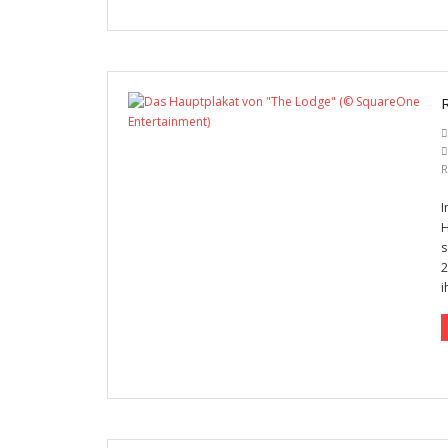
R
I
H
s
2
i