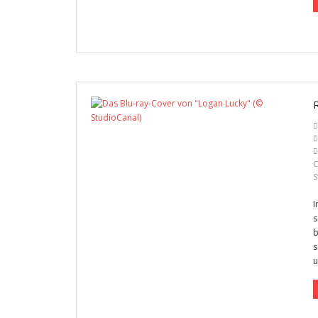
C
S
I
s
b
s
u