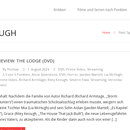
Kritiken
Filme und Serien nach Punkten
OUGH
Home
/
Posts Ta
REVIEW: THE LODGE (DVD)
By
Thomas
1. August 2024
DVD
,
Prime Video
,
Streaming
3.5 von 5 Punkten
,
Alicia Silverstone
,
DVD
,
Horror
,
Jaeden Martell
,
Lia McHugh
,
rime Video
,
Richard Armitage
,
Riley Keough
,
Severin Fiala
,
Streaming
,
Veronika
ranz
nhalt: Nachdem die Familie von Autor Richard (Richard Armitage, „Storm
unters“) einen traumatischen Schicksalsschlag erleben musste, weigern sich
eine Tochter Mia (Lia McHugh) und sein Sohn Aidan (Jaeden Martell, „Es Kapitel
“), Grace (Riley Keough, „The House That Jack Built“), die neue Lebensgefährtin
hres Vaters, zu akzeptieren. Als die Kinder dann auch noch von einer […]