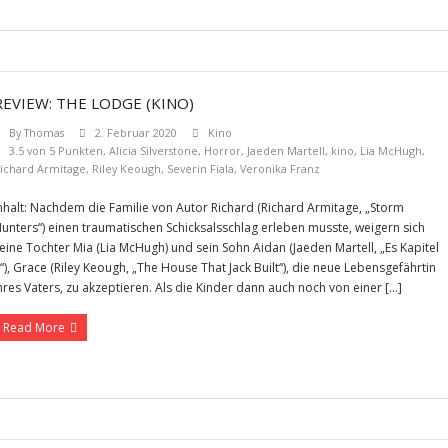
REVIEW: THE LODGE (KINO)
By
Thomas
2. Februar 2020
Kino
3.5 von 5 Punkten
,
Alicia Silverstone
,
Horror
,
Jaeden Martell
,
kino
,
Lia McHugh
,
ichard Armitage
,
Riley Keough
,
Severin Fiala
,
Veronika Franz
nhalt: Nachdem die Familie von Autor Richard (Richard Armitage, „Storm
unters“) einen traumatischen Schicksalsschlag erleben musste, weigern sich
eine Tochter Mia (Lia McHugh) und sein Sohn Aidan (Jaeden Martell, „Es Kapitel
“), Grace (Riley Keough, „The House That Jack Built“), die neue Lebensgefährtin
hres Vaters, zu akzeptieren. Als die Kinder dann auch noch von einer […]
Read More