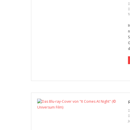
T
I
n
S
G
d
J