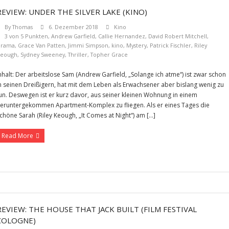
REVIEW: UNDER THE SILVER LAKE (KINO)
By
Thomas
6. Dezember 2018
Kino
3 von 5 Punkten
,
Andrew Garfield
,
Callie Hernandez
,
David Robert Mitchell
,
Drama
,
Grace Van Patten
,
Jimmi Simpson
,
kino
,
Mystery
,
Patrick Fischler
,
Riley
eough
,
Sydney Sweeney
,
Thriller
,
Topher Grace
nhalt: Der arbeitslose Sam (Andrew Garfield, „Solange ich atme“) ist zwar schon
n seinen Dreißigern, hat mit dem Leben als Erwachsener aber bislang wenig zu
un. Deswegen ist er kurz davor, aus seiner kleinen Wohnung in einem
eruntergekommen Apartment-Komplex zu fliegen. Als er eines Tages die
chöne Sarah (Riley Keough, „It Comes at Night“) am […]
Read More
REVIEW: THE HOUSE THAT JACK BUILT (FILM FESTIVAL
COLOGNE)