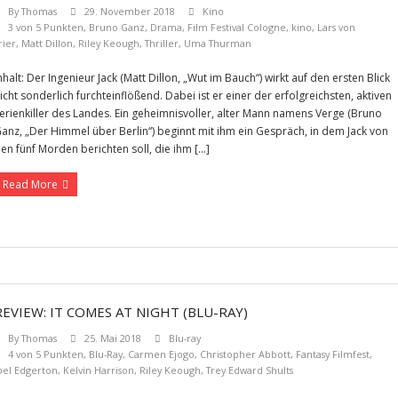
By
Thomas
29. November 2018
Kino
3 von 5 Punkten
,
Bruno Ganz
,
Drama
,
Film Festival Cologne
,
kino
,
Lars von
rier
,
Matt Dillon
,
Riley Keough
,
Thriller
,
Uma Thurman
nhalt: Der Ingenieur Jack (Matt Dillon, „Wut im Bauch“) wirkt auf den ersten Blick
icht sonderlich furchteinflößend. Dabei ist er einer der erfolgreichsten, aktiven
erienkiller des Landes. Ein geheimnisvoller, alter Mann namens Verge (Bruno
anz, „Der Himmel über Berlin“) beginnt mit ihm ein Gespräch, in dem Jack von
en fünf Morden berichten soll, die ihm […]
Read More
REVIEW: IT COMES AT NIGHT (BLU-RAY)
By
Thomas
25. Mai 2018
Blu-ray
4 von 5 Punkten
,
Blu-Ray
,
Carmen Ejogo
,
Christopher Abbott
,
Fantasy Filmfest
,
oel Edgerton
,
Kelvin Harrison
,
Riley Keough
,
Trey Edward Shults