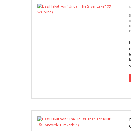
K
I
i
t
h
s