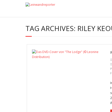
TAG ARCHIVES:
RILEY KE
P
F
I
H
s
2
i