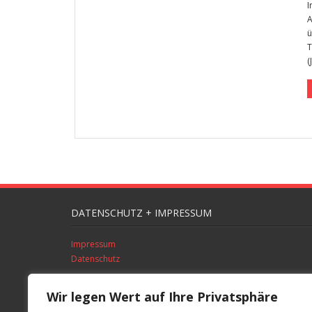
I
A
ü
T
(
DATENSCHUTZ + IMPRESSUM
Impressum
Datenschutz
* gesponsorter Link
Wir legen Wert auf Ihre Privatsphäre