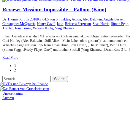
Review: Mission: Impossible – Fallout (Kino)
By
Thomas
30. Juli 2018
Kino
4.5 von 5 Punkten
,
Action
,
Alec Baldwin
,
Angela Bassett
,
Christopher McQuarrie
,
Henry Cavill
,
kino
,
Rebecca Ferguson
,
Sean Harris
,
Simon Pegg
,
Thriller
,
Tom Cruise
,
Vanessa Kirby
,
Ving Rhames
Inhalt: Gerade erst ist die IMF wieder wirklich zu einer aktiven Organisation geworden. Ihr
Chef Hunley (Alec Baldwin, „Still Alice – Mein Leben ohne gestern“) hat immer noch ein
kritisches Auge auf sein Top-Team Ethan Hunt (Tom Cruise, „Die Mumie“), Benji Dunn
(Simon Pegg, „Ready Player One“) und Luther Stickell (Ving Rhames, „Death Race 3 […]
Read More
1
2
Unsere Partner
Autoren