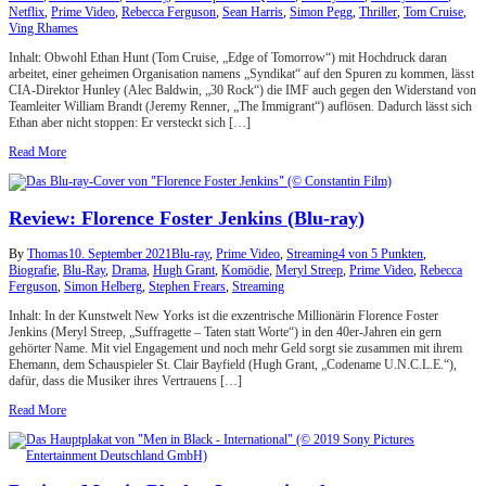
Netflix
,
Prime Video
,
Rebecca Ferguson
,
Sean Harris
,
Simon Pegg
,
Thriller
,
Tom Cruise
,
Ving Rhames
Inhalt: Obwohl Ethan Hunt (Tom Cruise, „Edge of Tomorrow“) mit Hochdruck daran
arbeitet, einer geheimen Organisation namens „Syndikat“ auf den Spuren zu kommen, lässt
CIA-Direktor Hunley (Alec Baldwin, „30 Rock“) die IMF auch gegen den Widerstand von
Teamleiter William Brandt (Jeremy Renner, „The Immigrant“) auflösen. Dadurch lässt sich
Ethan aber nicht stoppen: Er versteckt sich […]
Read More
Review: Florence Foster Jenkins (Blu-ray)
By
Thomas
10. September 2021
Blu-ray
,
Prime Video
,
Streaming
4 von 5 Punkten
,
Biografie
,
Blu-Ray
,
Drama
,
Hugh Grant
,
Komödie
,
Meryl Streep
,
Prime Video
,
Rebecca
Ferguson
,
Simon Helberg
,
Stephen Frears
,
Streaming
Inhalt: In der Kunstwelt New Yorks ist die exzentrische Millionärin Florence Foster
Jenkins (Meryl Streep, „Suffragette – Taten statt Worte“) in den 40er-Jahren ein gern
gehörter Name. Mit viel Engagement und noch mehr Geld sorgt sie zusammen mit ihrem
Ehemann, dem Schauspieler St. Clair Bayfield (Hugh Grant, „Codename U.N.C.L.E.“),
dafür, dass die Musiker ihres Vertrauens […]
Read More