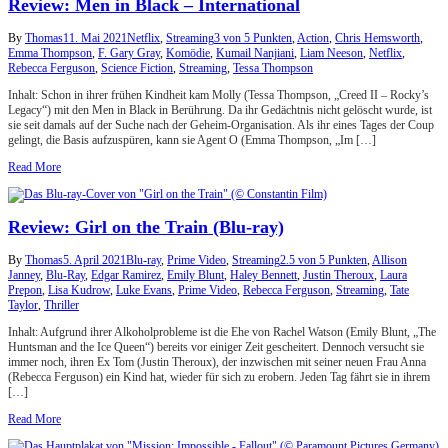
Review: Men in Black – International
By
Thomas
11. Mai 2021
Netflix
,
Streaming
3 von 5 Punkten
,
Action
,
Chris Hemsworth
,
Emma Thompson
,
F. Gary Gray
,
Komödie
,
Kumail Nanjiani
,
Liam Neeson
,
Netflix
,
Rebecca Ferguson
,
Science Fiction
,
Streaming
,
Tessa Thompson
Inhalt: Schon in ihrer frühen Kindheit kam Molly (Tessa Thompson, „Creed II – Rocky’s
Legacy“) mit den Men in Black in Berührung. Da ihr Gedächtnis nicht gelöscht wurde, ist
sie seit damals auf der Suche nach der Geheim-Organisation. Als ihr eines Tages der Coup
gelingt, die Basis aufzuspüren, kann sie Agent O (Emma Thompson, „Im […]
Read More
Review: Girl on the Train (Blu-ray)
By
Thomas
5. April 2021
Blu-ray
,
Prime Video
,
Streaming
2.5 von 5 Punkten
,
Allison
Janney
,
Blu-Ray
,
Edgar Ramirez
,
Emily Blunt
,
Haley Bennett
,
Justin Theroux
,
Laura
Prepon
,
Lisa Kudrow
,
Luke Evans
,
Prime Video
,
Rebecca Ferguson
,
Streaming
,
Tate
Taylor
,
Thriller
Inhalt: Aufgrund ihrer Alkoholprobleme ist die Ehe von Rachel Watson (Emily Blunt, „The
Huntsman and the Ice Queen“) bereits vor einiger Zeit gescheitert. Dennoch versucht sie
immer noch, ihren Ex Tom (Justin Theroux), der inzwischen mit seiner neuen Frau Anna
(Rebecca Ferguson) ein Kind hat, wieder für sich zu erobern. Jeden Tag fährt sie in ihrem
[…]
Read More