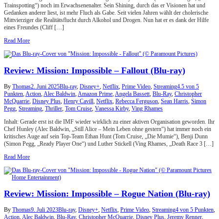
Trainspotting“) noch im Erwachsenenalter. Sein Shining, durch das er Visionen hat und
Gedanken anderer liest, ist mehr Fluch als Gabe. Seit vielen Jahren wählt der cholerische
Mittvierziger die Realitätsflucht durch Alkohol und Drogen. Nun hat er es dank der Hilfe
eines Freundes (Cliff […]
Read More
Review: Mission: Impossible – Fallout (Blu-ray)
By
Thomas
2. Juni 2025
Blu-ray
,
Disney+
,
Netflix
,
Prime Video
,
Streaming
4.5 von 5
Punkten
,
Action
,
Alec Baldwin
,
Amazon Prime
,
Angela Bassett
,
Blu-Ray
,
Christopher
McQuarrie
,
Disney Plus
,
Henry Cavill
,
Netflix
,
Rebecca Ferguson
,
Sean Harris
,
Simon
Pegg
,
Streaming
,
Thriller
,
Tom Cruise
,
Vanessa Kirby
,
Ving Rhames
Inhalt: Gerade erst ist die IMF wieder wirklich zu einer aktiven Organisation geworden. Ihr
Chef Hunley (Alec Baldwin, „Still Alice – Mein Leben ohne gestern“) hat immer noch ein
kritisches Auge auf sein Top-Team Ethan Hunt (Tom Cruise, „Die Mumie“), Benji Dunn
(Simon Pegg, „Ready Player One“) und Luther Stickell (Ving Rhames, „Death Race 3 […]
Read More
Review: Mission: Impossible – Rogue Nation (Blu-ray)
By
Thomas
9. Juli 2023
Blu-ray
,
Disney+
,
Netflix
,
Prime Video
,
Streaming
4 von 5 Punkten
,
Action
,
Alec Baldwin
,
Blu-Ray
,
Christopher McQuarrie
,
Disney Plus
,
Jeremy Renner
,