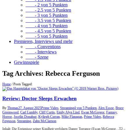
- 2 von 5 Punkten
- 2.5 von 5 Punkten
- 3 von 5 Punkten
- 3.5 von 5 Punkten
- 4 von 5 Punkten
- 4.5 von 5 Punkten
- 5 von 5 Punkten
Premieren, Interviews und mehr
- Conventions
- Interviews
- Szene
Gewinnspiele
Tag Archives:
Rebecca Ferguson
Home
/
Posts Tagged:
Review: Doctor Sleeps Erwachen
By
Thomas
27. August 2025
Prime Video
,
Streaming
4 von 5 Punkten
,
Alex Essoe
,
Bruce
Greenwood
,
Carl Lumbly
,
Cliff Curtis
,
Emily Alyn Lind
,
Ewan McGregor
,
Fantasy
,
Horror
,
Jocelin Donahue
,
Kyliegh Curran
,
Mike Flanagan
,
Prime Video
,
Rebecca
Ferguson
,
Streaming
,
Zahn McClarnon
Inhalt: Die Ereignisse seiner Kindheit verfolgen Danny Torrance (Ewan McGregor, „T2 –