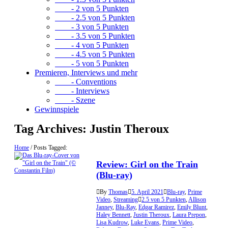
- 2 von 5 Punkten
- 2.5 von 5 Punkten
- 3 von 5 Punkten
- 3.5 von 5 Punkten
- 4 von 5 Punkten
- 4.5 von 5 Punkten
- 5 von 5 Punkten
Premieren, Interviews und mehr
- Conventions
- Interviews
- Szene
Gewinnspiele
Tag Archives:
Justin Theroux
Home
/
Posts Tagged:
Review: Girl on the Train
(Blu-ray)
By
Thomas
5. April 2021
Blu-ray
,
Prime
Video
,
Streaming
2.5 von 5 Punkten
,
Allison
Janney
,
Blu-Ray
,
Edgar Ramirez
,
Emily Blunt
,
Haley Bennett
,
Justin Theroux
,
Laura Prepon
,
Lisa Kudrow
,
Luke Evans
,
Prime Video
,