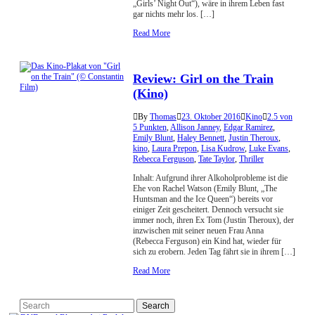
„Girls’ Night Out“), wäre in ihrem Leben fast
gar nichts mehr los. […]
Read More
Review: Girl on the Train
(Kino)
By
Thomas
23. Oktober 2016
Kino
2.5 von
5 Punkten
,
Allison Janney
,
Edgar Ramirez
,
Emily Blunt
,
Haley Bennett
,
Justin Theroux
,
kino
,
Laura Prepon
,
Lisa Kudrow
,
Luke Evans
,
Rebecca Ferguson
,
Tate Taylor
,
Thriller
Inhalt: Aufgrund ihrer Alkoholprobleme ist die
Ehe von Rachel Watson (Emily Blunt, „The
Huntsman and the Ice Queen“) bereits vor
einiger Zeit gescheitert. Dennoch versucht sie
immer noch, ihren Ex Tom (Justin Theroux), der
inzwischen mit seiner neuen Frau Anna
(Rebecca Ferguson) ein Kind hat, wieder für
sich zu erobern. Jeden Tag fährt sie in ihrem […]
Read More