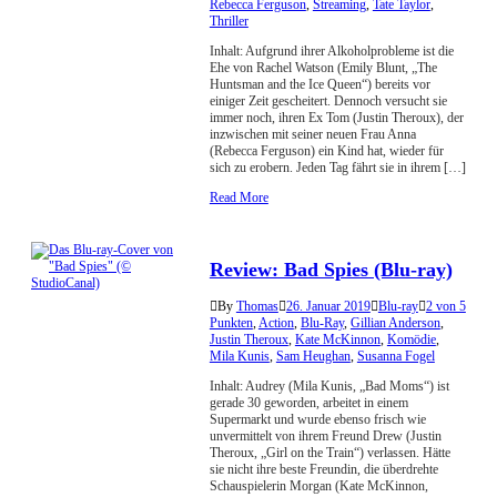
Rebecca Ferguson
,
Streaming
,
Tate Taylor
,
Thriller
Inhalt: Aufgrund ihrer Alkoholprobleme ist die
Ehe von Rachel Watson (Emily Blunt, „The
Huntsman and the Ice Queen“) bereits vor
einiger Zeit gescheitert. Dennoch versucht sie
immer noch, ihren Ex Tom (Justin Theroux), der
inzwischen mit seiner neuen Frau Anna
(Rebecca Ferguson) ein Kind hat, wieder für
sich zu erobern. Jeden Tag fährt sie in ihrem […]
Read More
Review: Bad Spies (Blu-ray)
By
Thomas
26. Januar 2019
Blu-ray
2 von 5
Punkten
,
Action
,
Blu-Ray
,
Gillian Anderson
,
Justin Theroux
,
Kate McKinnon
,
Komödie
,
Mila Kunis
,
Sam Heughan
,
Susanna Fogel
Inhalt: Audrey (Mila Kunis, „Bad Moms“) ist
gerade 30 geworden, arbeitet in einem
Supermarkt und wurde ebenso frisch wie
unvermittelt von ihrem Freund Drew (Justin
Theroux, „Girl on the Train“) verlassen. Hätte
sie nicht ihre beste Freundin, die überdrehte
Schauspielerin Morgan (Kate McKinnon,