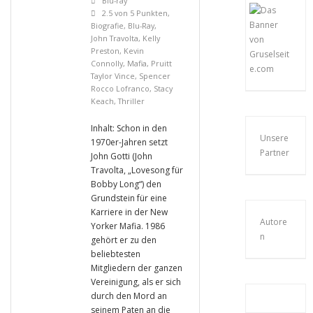
Blu-ray
2.5 von 5 Punkten
,
Biografie
,
Blu-Ray
,
John Travolta
,
Kelly
Preston
,
Kevin
Connolly
,
Mafia
,
Pruitt
Taylor Vince
,
Spencer
Rocco Lofranco
,
Stacy
Keach
,
Thriller
Inhalt: Schon in den
Unsere
1970er-Jahren setzt
Partner
John Gotti (John
Travolta, „Lovesong für
Bobby Long“) den
Grundstein für eine
Karriere in der New
Autore
Yorker Mafia. 1986
n
gehört er zu den
beliebtesten
Mitgliedern der ganzen
Vereinigung, als er sich
durch den Mord an
seinem Paten an die