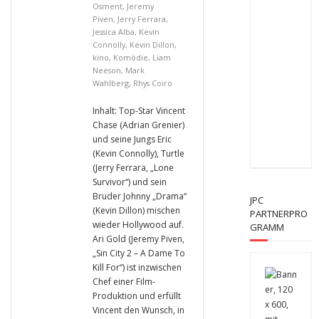
Osment
,
Jeremy
Piven
,
Jerry Ferrara
,
Jessica Alba
,
Kevin
Connolly
,
Kevin Dillon
,
kino
,
Komödie
,
Liam
Neeson
,
Mark
Wahlberg
,
Rhys Coiro
Inhalt: Top-Star Vincent
Chase (Adrian Grenier)
und seine Jungs Eric
(Kevin Connolly), Turtle
(Jerry Ferrara, „Lone
Survivor“) und sein
Bruder Johnny „Drama“
JPC
(Kevin Dillon) mischen
PARTNERPRO
wieder Hollywood auf.
GRAMM
Ari Gold (Jeremy Piven,
„Sin City 2 – A Dame To
Kill For“) ist inzwischen
Chef einer Film-
Produktion und erfüllt
Vincent den Wunsch, in