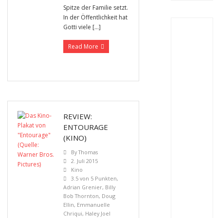
Spitze der Familie setzt.
In der Öffentlichkeit hat
Gotti viele […]
Read More
REVIEW:
ENTOURAGE
(KINO)
By
Thomas
2. Juli 2015
Kino
3.5 von 5 Punkten
,
Adrian Grenier
,
Billy
Bob Thornton
,
Doug
Ellin
,
Emmanuelle
Chriqui
,
Haley Joel