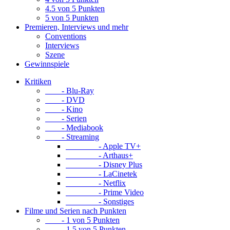
4.5 von 5 Punkten
5 von 5 Punkten
Premieren, Interviews und mehr
Conventions
Interviews
Szene
Gewinnspiele
Kritiken
- Blu-Ray
- DVD
- Kino
- Serien
- Mediabook
- Streaming
- Apple TV+
- Arthaus+
- Disney Plus
- LaCinetek
- Netflix
- Prime Video
- Sonstiges
Filme und Serien nach Punkten
- 1 von 5 Punkten
- 1.5 von 5 Punkten