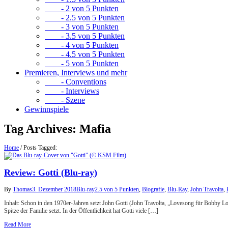
- 2 von 5 Punkten
- 2.5 von 5 Punkten
- 3 von 5 Punkten
- 3.5 von 5 Punkten
- 4 von 5 Punkten
- 4.5 von 5 Punkten
- 5 von 5 Punkten
Premieren, Interviews und mehr
- Conventions
- Interviews
- Szene
Gewinnspiele
Tag Archives:
Mafia
Home
/
Posts Tagged:
Review: Gotti (Blu-ray)
By
Thomas
3. Dezember 2018
Blu-ray
2.5 von 5 Punkten
,
Biografie
,
Blu-Ray
,
John Travolta
,
Inhalt: Schon in den 1970er-Jahren setzt John Gotti (John Travolta, „Lovesong für Bobby Lo
Spitze der Familie setzt. In der Öffentlichkeit hat Gotti viele […]
Read More