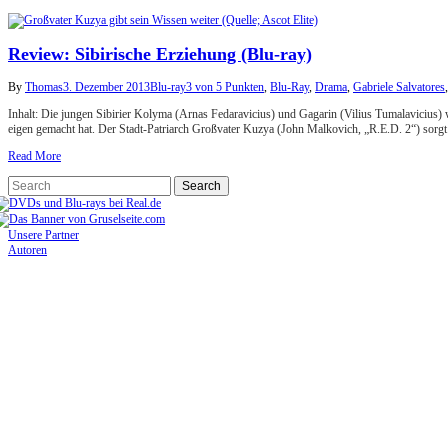
Review: Sibirische Erziehung (Blu-ray)
By
Thomas
3. Dezember 2013
Blu-ray
3 von 5 Punkten
,
Blu-Ray
,
Drama
,
Gabriele Salvatores
Inhalt: Die jungen Sibirier Kolyma (Arnas Fedaravicius) und Gagarin (Vilius Tumalavicius)
eigen gemacht hat. Der Stadt-Patriarch Großvater Kuzya (John Malkovich, „R.E.D. 2“) sorgt 
Read More
Unsere Partner
Autoren