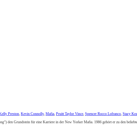
Kelly Preston
,
Kevin Connolly
,
Mafia
,
Pruitt Taylor Vince
,
Spencer Rocco Lofranco
,
Stacy Ke
ng“) den Grundstein für eine Karriere in der New Yorker Mafia. 1986 gehört er zu den beliebt