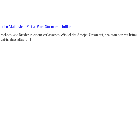
,
John Malkovich
,
Mafia
,
Peter Stormare
,
Thriller
 wachsen wie Brüder in einem verlassenen Winkel der Sowjet-Union auf, wo man nur mit krimin
dafür, dass alles […]