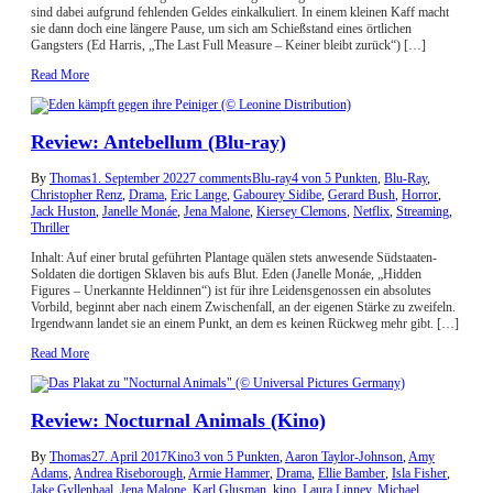
sind dabei aufgrund fehlenden Geldes einkalkuliert. In einem kleinen Kaff macht
sie dann doch eine längere Pause, um sich am Schießstand eines örtlichen
Gangsters (Ed Harris, „The Last Full Measure – Keiner bleibt zurück“) […]
Read More
Review: Antebellum (Blu-ray)
By
Thomas
1. September 2022
7 comments
Blu-ray
4 von 5 Punkten
,
Blu-Ray
,
Christopher Renz
,
Drama
,
Eric Lange
,
Gabourey Sidibe
,
Gerard Bush
,
Horror
,
Jack Huston
,
Janelle Monáe
,
Jena Malone
,
Kiersey Clemons
,
Netflix
,
Streaming
,
Thriller
Inhalt: Auf einer brutal geführten Plantage quälen stets anwesende Südstaaten-
Soldaten die dortigen Sklaven bis aufs Blut. Eden (Janelle Monáe, „Hidden
Figures – Unerkannte Heldinnen“) ist für ihre Leidensgenossen ein absolutes
Vorbild, beginnt aber nach einem Zwischenfall, an der eigenen Stärke zu zweifeln.
Irgendwann landet sie an einem Punkt, an dem es keinen Rückweg mehr gibt. […]
Read More
Review: Nocturnal Animals (Kino)
By
Thomas
27. April 2017
Kino
3 von 5 Punkten
,
Aaron Taylor-Johnson
,
Amy
Adams
,
Andrea Riseborough
,
Armie Hammer
,
Drama
,
Ellie Bamber
,
Isla Fisher
,
Jake Gyllenhaal
,
Jena Malone
,
Karl Glusman
,
kino
,
Laura Linney
,
Michael