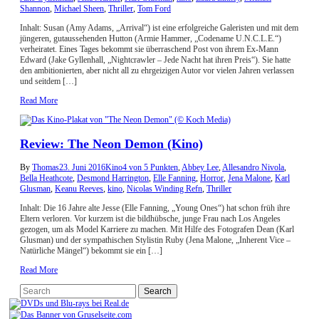
Shannon
,
Michael Sheen
,
Thriller
,
Tom Ford
Inhalt: Susan (Amy Adams, „Arrival“) ist eine erfolgreiche Galeristen und mit dem
jüngeren, gutaussehenden Hutton (Armie Hammer, „Codename U.N.C.L.E.“)
verheiratet. Eines Tages bekommt sie überraschend Post von ihrem Ex-Mann
Edward (Jake Gyllenhall, „Nightcrawler – Jede Nacht hat ihren Preis“). Sie hatte
den ambitionierten, aber nicht all zu ehrgeizigen Autor vor vielen Jahren verlassen
und seitdem […]
Read More
Review: The Neon Demon (Kino)
By
Thomas
23. Juni 2016
Kino
4 von 5 Punkten
,
Abbey Lee
,
Allesandro Nivola
,
Bella Heathcote
,
Desmond Harrington
,
Elle Fanning
,
Horror
,
Jena Malone
,
Karl
Glusman
,
Keanu Reeves
,
kino
,
Nicolas Winding Refn
,
Thriller
Inhalt: Die 16 Jahre alte Jesse (Elle Fanning, „Young Ones“) hat schon früh ihre
Eltern verloren. Vor kurzem ist die bildhübsche, junge Frau nach Los Angeles
gezogen, um als Model Karriere zu machen. Mit Hilfe des Fotografen Dean (Karl
Glusman) und der sympathischen Stylistin Ruby (Jena Malone, „Inherent Vice –
Natürliche Mängel“) bekommt sie ein […]
Read More