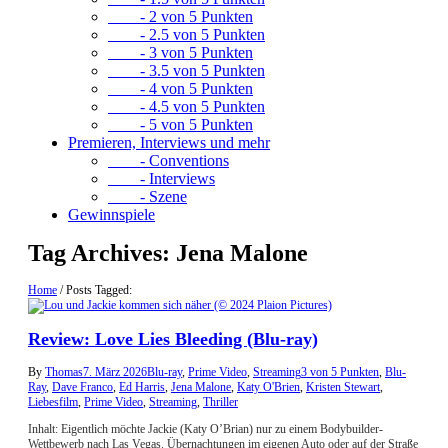
- 2 von 5 Punkten
- 2.5 von 5 Punkten
- 3 von 5 Punkten
- 3.5 von 5 Punkten
- 4 von 5 Punkten
- 4.5 von 5 Punkten
- 5 von 5 Punkten
Premieren, Interviews und mehr
- Conventions
- Interviews
- Szene
Gewinnspiele
Tag Archives:
Jena Malone
Home
/
Posts Tagged:
Review: Love Lies Bleeding (Blu-ray)
By
Thomas
7. März 2026
Blu-ray
,
Prime Video
,
Streaming
3 von 5 Punkten
,
Blu-
Ray
,
Dave Franco
,
Ed Harris
,
Jena Malone
,
Katy O'Brien
,
Kristen Stewart
,
Liebesfilm
,
Prime Video
,
Streaming
,
Thriller
Inhalt: Eigentlich möchte Jackie (Katy O’Brian) nur zu einem Bodybuilder-
Wettbewerb nach Las Vegas. Übernachtungen im eigenen Auto oder auf der Straße