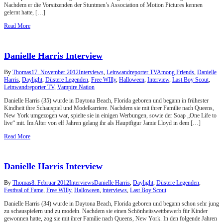
Nachdem er die Vorsitzenden der Stuntmen’s Association of Motion Pictures kennen
gelernt hatte, […]
Read More
Danielle Harris Interview
By
Thomas
17. November 2012
Interviews
,
Leinwandreporter TV
Among Friends
,
Danielle
Harris
,
Daylight
,
Düstere Legenden
,
Free WIlly
,
Halloween
,
Interview
,
Last Boy Scout
,
Leinwandreporter TV
,
Vampire Nation
Danielle Harris (35) wurde in Daytona Beach, Florida geboren und begann in frühester
Kindheit ihre Schauspiel und Modelkarriere. Nachdem sie mit ihrer Familie nach Queens,
New York umgezogen war, spielte sie in einigen Werbungen, sowie der Soap „One Life to
live“ mit. Im Alter von elf Jahren gelang ihr als Hauptfigur Jamie Lloyd in dem […]
Read More
Danielle Harris Interview
By
Thomas
8. Februar 2012
Interviews
Danielle Harris
,
Daylight
,
Düstere Legenden
,
Festival of Fame
,
Free WIlly
,
Halloween
,
interviews
,
Last Boy Scout
Danielle Harris (34) wurde in Daytona Beach, Florida geboren und begann schon sehr jung
zu schauspielern und zu modeln. Nachdem sie einen Schönheitswettbewerb für Kinder
gewonnen hatte, zog sie mit ihrer Familie nach Queens, New York. In den folgende Jahren