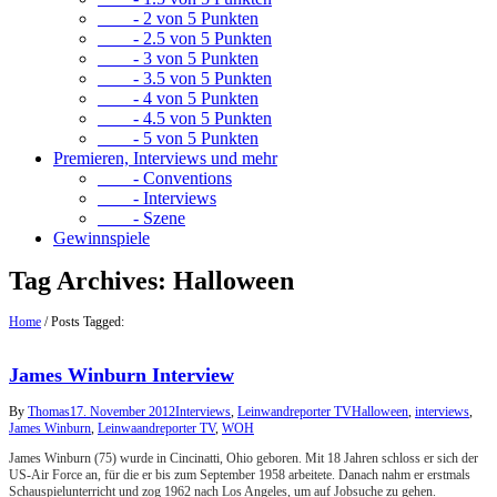
- 2 von 5 Punkten
- 2.5 von 5 Punkten
- 3 von 5 Punkten
- 3.5 von 5 Punkten
- 4 von 5 Punkten
- 4.5 von 5 Punkten
- 5 von 5 Punkten
Premieren, Interviews und mehr
- Conventions
- Interviews
- Szene
Gewinnspiele
Tag Archives:
Halloween
Home
/
Posts Tagged:
James Winburn Interview
By
Thomas
17. November 2012
Interviews
,
Leinwandreporter TV
Halloween
,
interviews
,
James Winburn
,
Leinwaandreporter TV
,
WOH
James Winburn (75) wurde in Cincinatti, Ohio geboren. Mit 18 Jahren schloss er sich der
US-Air Force an, für die er bis zum September 1958 arbeitete. Danach nahm er erstmals
Schauspielunterricht und zog 1962 nach Los Angeles, um auf Jobsuche zu gehen.